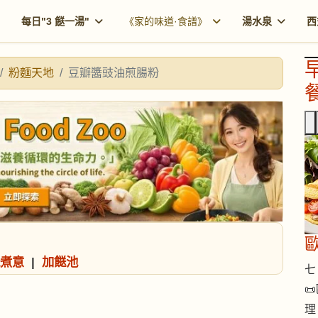
每日"3 餸一湯"
《家的味道·食譜》
湯水泉
西
粉麵天地
豆瓣醬豉油煎腸粉
餐
歐
煮意
|
加餸池
七 

理