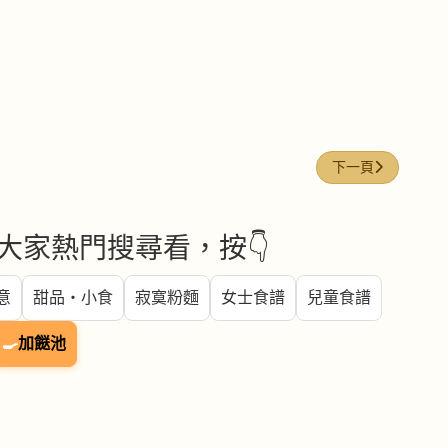
下一篇文章: 鮮蝦
下一頁
大家熱門搜尋看，按👇
意
甜品・小食
寂寞粉麵
女士食譜
兒童食譜
🍳
加餸池