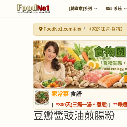
[轉煮意]系列
855 系統
FoodNo1.com主頁
《家的味道·食譜》
家常菜
食譜
|
*
300天(三餸一湯。煮意)
|
*
*
每週
豆瓣醬豉油煎腸粉