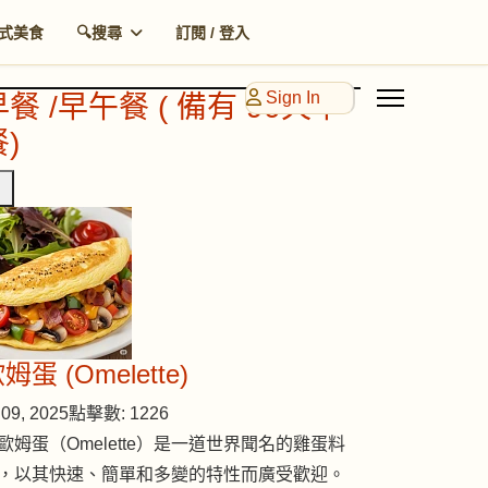
式美食
🔍搜尋
訂閱 / 登入
Sign In
早餐 /早午餐 ( 備有 90天早
)
姆蛋 (Omelette)
09, 2025
點擊數: 1226
歐姆蛋（Omelette）是一道世界聞名的雞蛋料
，以其快速、簡單和多變的特性而廣受歡迎。