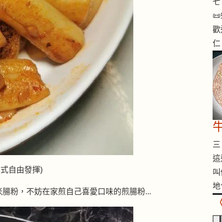
七 

歡
仁
三 
這
式自由發揮)
叫
地
腸粉，不妨在家煎自己喜愛口味的煎腸粉...