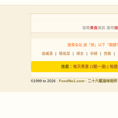
搜尋全站 或「按」以下「關鍵
滋補湯
|
簡易菜
|
婦女
|
孕婦
|
西餐
|
推薦：
每天煮意 (3餸一湯)
|
每週
©1999 to 2026 ·
FoodNo1
.com · 二十六載滋味相伴