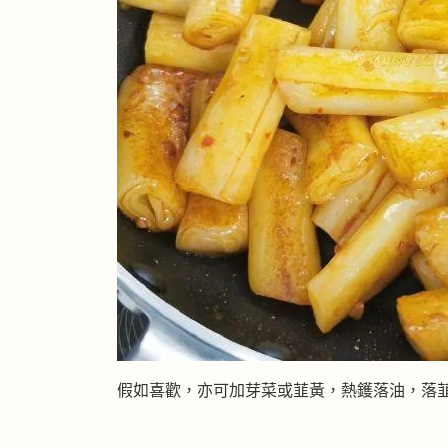
假如喜歡，亦可加芽菜或韮黃，熱鑊落油，落