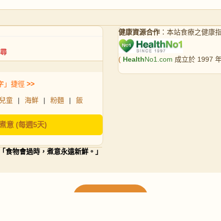
健康資源合作
：本站食療之健康
(
Health
No1.com
成立於 1997
字」捷徑
>>
兒童
|
海鮮
|
粉麵
|
飯
煮意 (每週5天)
「食物會過時，煮意永遠新鮮。」
載入更多食譜