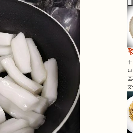
十 

區
文