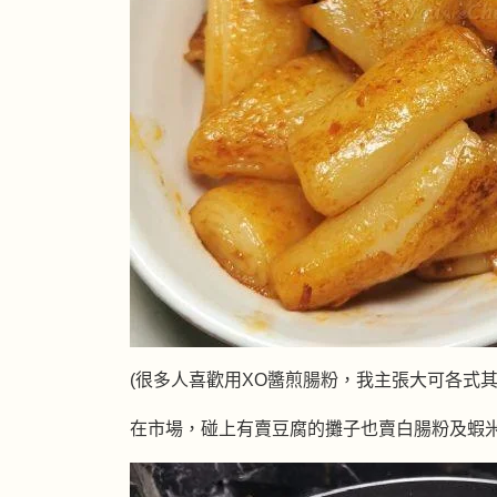
(很多人喜歡用XO醬煎腸粉，我主張大可各式其
在市場，碰上有賣豆腐的攤子也賣白腸粉及蝦米