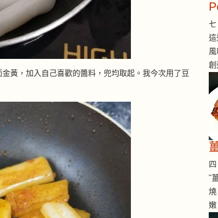
七 
這
風
創
面金黃，加入自己喜歡的醬料，兜均取起。我今次用了豆
四 
"
燒
嫩