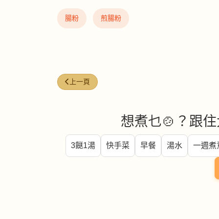
腸粉
煎腸粉
上一篇文章: 蝦醬冬菇肉絲"雲吞皮"
上一頁
想煮乜🍲？跟住
3餸1湯
快手菜
早餐
湯水
一週煮