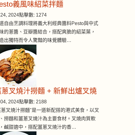
Pesto義風味紹菜拌麵
24, 2024
點擊數: 1274
道自由烹調料理將義大利經典醬料Pesto與中式
味的蔥醬、豆瓣醬結合，搭配爽脆的紹菜葉，
造出獨特而令人驚豔的味覺體驗…
薑蔥叉燒汁撈麵 + 新鮮出爐叉燒
04, 2024
點擊數: 2188
薑蔥叉燒汁撈麵"是一道新配搭的港式美食，以叉
、撈麵和薑蔥叉燒汁為主要食材。叉燒肉質軟
，鹹甜適中，搭配薑蔥叉燒汁的香…