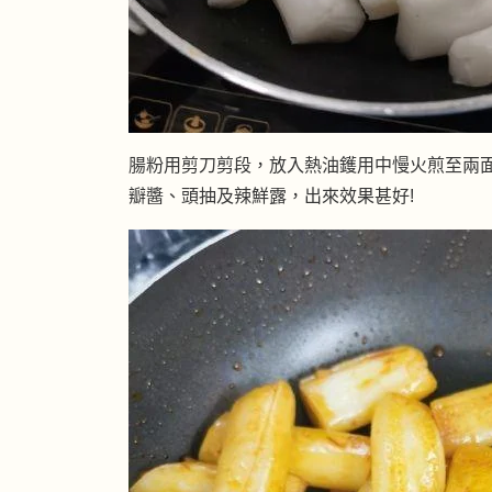
腸粉用剪刀剪段，放入熱油鑊用中慢火煎至兩
瓣醬、頭抽及辣鮮露，出來效果甚好!