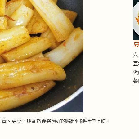
六 
豆
做
餐
韮黃、芽菜，炒香然後將煎好的腸粉回鑊拌勻上碟。