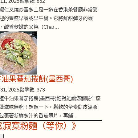
11, 2025
點擊數: 852
蝦仁叉燒炒蛋多士是一道在香港茶餐廳非常受
迎的豐盛早餐或早午餐。它將鮮甜彈牙的蝦
、鹹香軟嫩的叉燒（Char…
牛油果蕃茄捲餅(墨西哥)
31, 2025
點擊數: 373
道牛油果蕃茄捲餅(墨西哥)絕對能讓您體驗什麼
做滋味無窮！想像一下，鬆軟的全麥餅皮溫柔
包裹著新鮮多汁的番茄薄片，再鋪…
《寂寞粉麵（等你）》