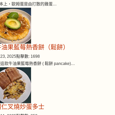
本上，歐姆蛋是由打散的雞蛋…
牛油果藍莓熱香餅（鬆餅）
23, 2025
點擊數: 1698
 這款牛油果藍莓熱香餅 ( 鬆餅 pancake)…
蝦仁叉燒炒蛋多士