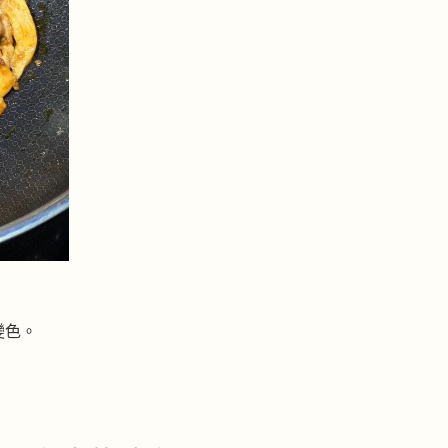
變色。
。