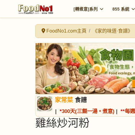
[轉煮意]系列
855 系統
FoodNo1.com主頁
《家的味道·食譜》
家常菜
食譜
|
*
300天(三餸一湯。煮意)
|
*
*
每週
雞絲炒河粉