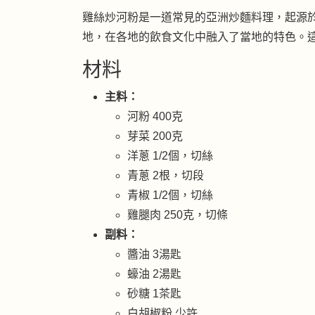
雞絲炒河粉是一道常見的亞洲炒麵料理，起源
地，在各地的飲食文化中融入了當地的特色。
材料
主料：
河粉 400克
芽菜 200克
洋蔥 1/2個，切絲
青蔥 2根，切段
青椒 1/2個，切絲
雞腿肉 250克，切條
副料：
醬油 3湯匙
蠔油 2湯匙
砂糖 1茶匙
白胡椒粉 少許