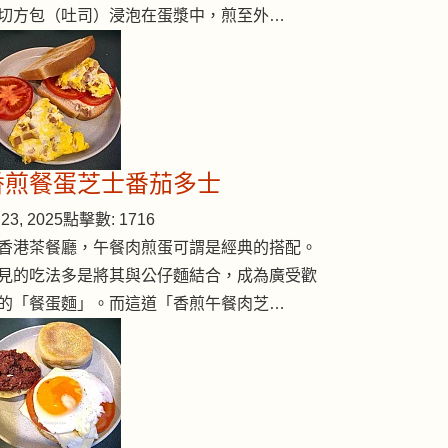
切方包（吐司）浸泡在蛋漿中，煎至外…
香煎餐蛋芝士番茄多士
23, 2025
點擊數: 1716
香港茶餐廳，午餐肉煎蛋可謂是經典的搭配。
見的吃法多是將其與公仔麵結合，成為廣受歡
的「餐蛋麵」。而這道「香煎午餐肉芝…