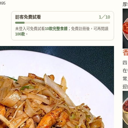
495
厚
訪客免費試看
1／10
未登入可免費試看
10款完整食譜
；免費註冊後，可再閱讀
100款
。
四 
在
常
迎