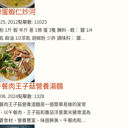
滑蛋蝦仁炒河
25, 2012
點擊數: 11023
粉 1斤 蝦 半斤 蔥 1條 蛋 3隻 醃料 - 蝦： 鹽 1/4
匙 麻油 1/2茶匙 胡椒粉 少許 調味料： 鹽…
午餐肉王子菇營養湯麵
08, 2024
點擊數: 1328
餐肉王子菇營養湯麵是一道簡單易做的家常
，以午餐肉、王子菇和番茄洋蔥粟米豬骨湯為
要食材，營養豐富、味道鮮美。午餐肉和…