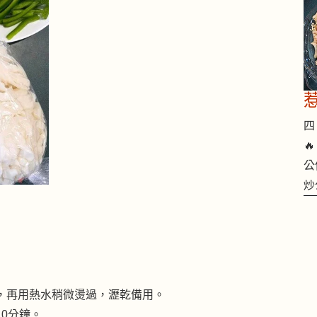
四 

公
炒
，再用熱水稍微燙過，瀝乾備用。
0分鐘。