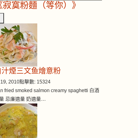
《寂寞粉麵（等你）》
白汁煙三文鱼燴意粉
19, 2010
點擊數: 15324
n fried smoked salmon creamy spaghetti 白酒
量 忌廉適量 奶適量…