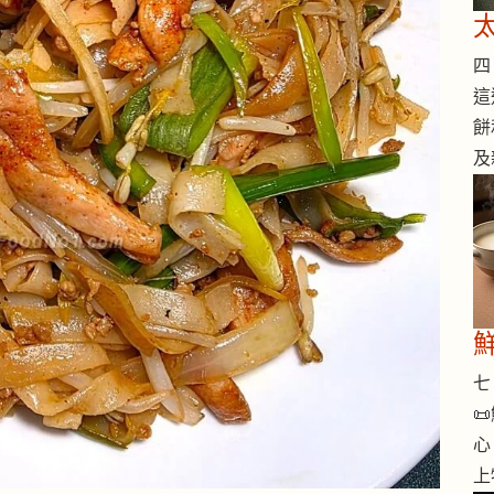
四 
這
餅
及
七 

心
上