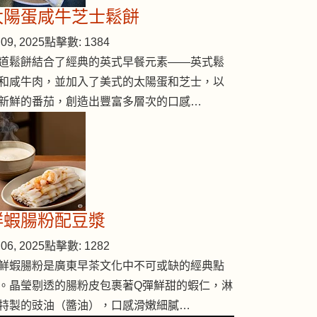
太陽蛋咸牛芝士鬆餅
09, 2025
點擊數: 1384
道鬆餅結合了經典的英式早餐元素——英式鬆
和咸牛肉，並加入了美式的太陽蛋和芝士，以
新鮮的番茄，創造出豐富多層次的口感…
鮮蝦腸粉配豆漿
06, 2025
點擊數: 1282
鮮蝦腸粉是廣東早茶文化中不可或缺的經典點
。晶瑩剔透的腸粉皮包裹著Q彈鮮甜的蝦仁，淋
特製的豉油（醬油），口感滑嫩細膩…