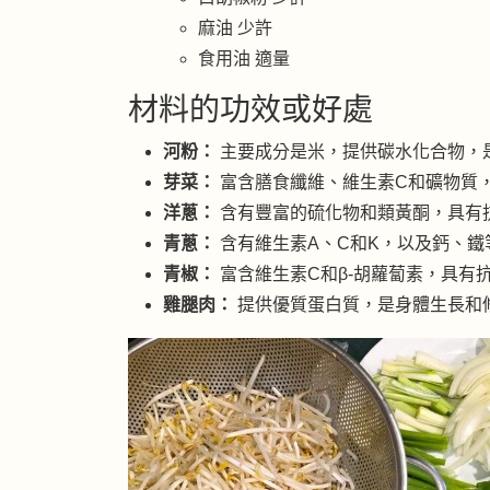
麻油 少許
食用油 適量
材料的功效或好處
河粉：
主要成分是米，提供碳水化合物，
芽菜：
富含膳食纖維、維生素C和礦物質
洋蔥：
含有豐富的硫化物和類黃酮，具有
青蔥：
含有維生素A、C和K，以及鈣、
青椒：
富含維生素C和β-胡蘿蔔素，具有
雞腿肉：
提供優質蛋白質，是身體生長和