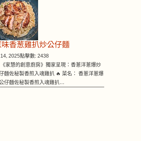
惹味香葱雞扒炒公仔麵
14, 2025
點擊數: 2438
 《家慧的創意廚房》獨家呈現：香蔥洋蔥爆炒
仔麵佐秘製香煎入魂雞扒 🔥 菜名： 香蔥洋蔥爆
公仔麵佐秘製香煎入魂雞扒…