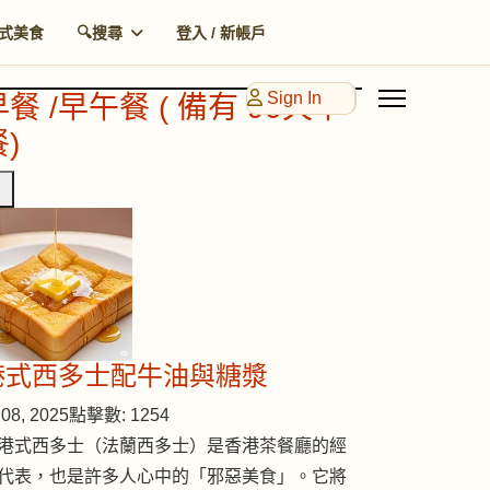
式美食
🔍搜尋
登入 / 新帳戶
Sign In
早餐 /早午餐 ( 備有 90天早
)
港式西多士配牛油與糖漿
08, 2025
點擊數: 1254
港式西多士（法蘭西多士）是香港茶餐廳的經
代表，也是許多人心中的「邪惡美食」。它將