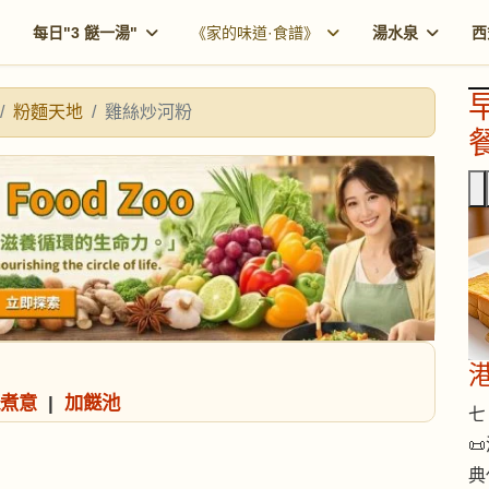
每日"3 餸一湯"
《家的味道·食譜》
湯水泉
西
粉麵天地
雞絲炒河粉
餐
煮意
|
加餸池
七 

典