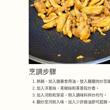
烹調步驟
熱鍋，加入適量食用油，放入雞腿肉炒至
加入洋蔥絲、青椒絲和青蔥段炒香。
加入河粉和芽菜，倒入調味料拌炒均勻。
翻炒至河粉入味，加入少許麻油即可起鍋