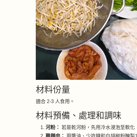
材料份量
適合 2-3 人食用。
材料預備、處理和調味
河粉：
若是乾河粉，先用冷水浸泡至軟化
雞腿肉：
用醬油、少許糖和白胡椒粉醃製1