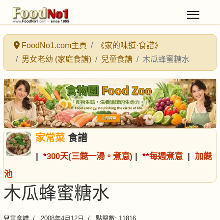
FoodNo1.com主頁
《家的味道·食譜》
男女老幼 (家庭食譜)
兒童食譜
木瓜蜂蜜糖水
家常菜
食譜
|
*
300天(三餸一湯。煮意)
|
*
*
每週煮意
|
加餸
池
木瓜蜂蜜糖水
兒童食譜
2008年4月12日
點擊數: 11816