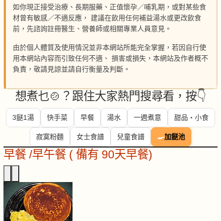
如你現正接受治療、長期服藥、正值懷孕／哺乳期，或對某些食
材曾有敏感／不適反應， 建議在飲用任何補益湯水或更改飲食
前，先諮詢註冊醫生、營養師或相關專業人員意見。
由於個人體質及使用情況並非本網站所能完全掌握，若因自行使
用本網站內容而引致任何不適、 損害或損失，本網站及作者概不
負責，敬請見諒並請自行衡量及判斷。
想煮乜🍲？跟住大家熱門搜尋看，按👇
3餸1湯
快手菜
早餐
湯水
一週煮意
甜品・小食
寂寞粉麵
女士食譜
兒童食譜
🍳
加餸池
早餐 /早午餐 ( 備有 90天早餐)