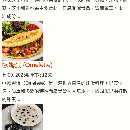
六味芝士蛋是一道簡單易做的料理，以紅椒、黃椒、洋蔥、蘑
菇、芝士和雞蛋為主要食材，口感香濃滑嫩，營養豐富。 材
料成份…
歐姆蛋 (Omelette)
七 09, 2025
點擊數: 1230
📜歐姆蛋（Omelette）是一道世界聞名的雞蛋料理，以其快
速、簡單和多變的特性而廣受歡迎。基本上，歐姆蛋是由打散
的雞蛋…