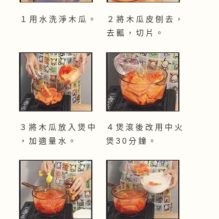
１ 用 水 洗 淨 木 瓜 。
２ 將 木 瓜 皮 刨 去 ，
去 瓤 ， 切 片 。
３ 將 木 瓜 放 入 煲 中
４ 煲 滾 後 改 用 中 火
， 加 適 量 水 。
煲 3 0 分 鐘 。