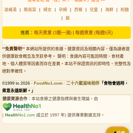
滋補湯
|
簡易菜
|
婦女
|
孕婦
|
西餐
|
兒童
|
海鮮
|
粉麵
|
飯
推薦：
每天煮意 (3餸一湯)
|
每週煮意 (每週5天)
**
免責聲明
** 本網站所提供的食譜、健康資訊及相關內容，僅為讀者提
供健康飲食概念及烹飪參考。 聲明：食譜內容可能因時間、食材產
地、個人體質等因素而存在差異。本站不保證資訊的即時性、完整性及
絕對準確性。
©1999 to 2026 ·
FoodNo1
.com · 二十六載滋味相伴
「食物會過時，
煮意永遠新鮮。」
健康資源合作
：本站食療之健康指標與養生理論，由
(
Health
No1.com
成立於 1997 年) 提供專業數據支持。