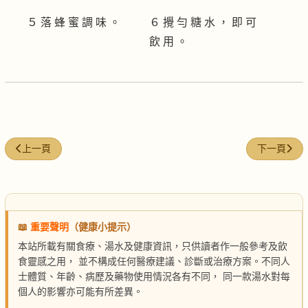
５ 落 蜂 蜜 調 味 。
６ 攪 勻 糖 水 ， 即 可
飲 用 。
上一篇文章: 苦瓜綠豆糖水
下一篇文章:
上一頁
下一頁
📖
重要聲明
（健康小提示）
本站所載有關食療、湯水及健康資訊，只供讀者作一般參考及飲
食靈感之用， 並不構成任何醫療建議、診斷或治療方案。不同人
士體質、年齡、病歷及藥物使用情況各有不同， 同一款湯水對每
個人的影響亦可能有所差異。