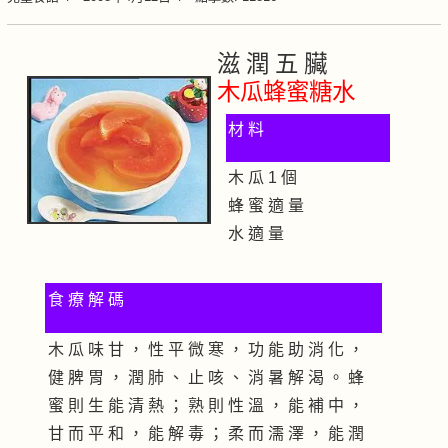
滋 潤 五 臟
木瓜蜂蜜糖水
材 料
木 瓜 1 個
蜂 蜜 適 量
水 適 量
食 療 解 碼
木 瓜 味 甘 ， 性 平 微 寒 ， 功 能 助 消 化 ，
健 脾 胃 ， 潤 肺 、 止 咳 、 消 暑 解 渴 。 蜂
蜜 則 生 能 清 熱 ； 熟 則 性 溫 ， 能 補 中 ，
甘 而 平 和 ， 能 解 毒 ； 柔 而 濡 澤 ， 能 潤