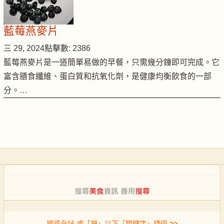
藍莓燕麥片
三 29, 2024
點擊數: 2386
藍莓燕麥片是一道簡單易做的早餐，只需幾分鐘即可完成。它
富含膳食纖維、蛋白質和抗氧化劑，是健康均衡飲食的一部
分。…
搜尋全站 或「按」以下「關鍵字」捷徑
>>