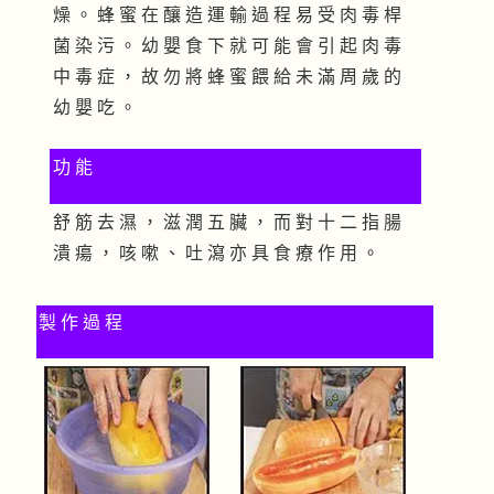
燥 。 蜂 蜜 在 釀 造 運 輸 過 程 易 受 肉 毒 桿
菌 染 污 。 幼 嬰 食 下 就 可 能 會 引 起 肉 毒
中 毒 症 ， 故 勿 將 蜂 蜜 餵 給 未 滿 周 歲 的
幼 嬰 吃 。
功 能
舒 筋 去 濕 ， 滋 潤 五 臟 ， 而 對 十 二 指 腸
潰 瘍 ， 咳 嗽 、 吐 瀉 亦 具 食 療 作 用 。
製 作 過 程