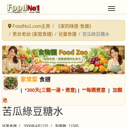
FoodNo1.com主頁
《家的味道·食譜》
男女老幼 (家庭食譜)
兒童食譜
苦瓜綠豆糖水
家常菜
食譜
|
*
300天(三餸一湯。煮意)
|
*
*
每週煮意
|
加餸
池
苦瓜綠豆糖水
兒童食譜
2008年4月12日
點擊數: 11595