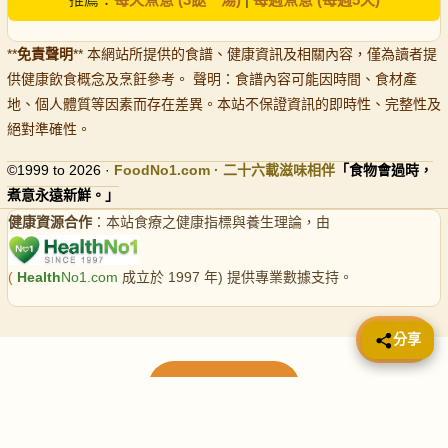
**
免責聲明
** 本網站所提供的食譜、健康資訊及相關內容，僅為讀者提
供健康飲食概念及烹飪參考。 聲明：食譜內容可能因時間、食材產
地、個人體質等因素而存在差異。本站不保證資訊的即時性、完整性及
絕對準確性。
©1999 to 2026 ·
FoodNo1
.com · 二十六載滋味相伴
「食物會過時，
煮意永遠新鮮。」
健康資源合作
：本站食療之健康指標與養生理論，由
(
Health
No1.com
成立於 1997 年) 提供專業數據支持。
📤 分享
分享
載入更多食譜
請使用下方頁數繼續瀏覽更多食譜