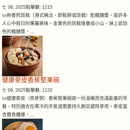
七 06, 2025
點擊數: 1215
📜熱香煎班戟（港式稱法，即鬆餅或班戟）配楓糖漿，是許多
人心中假日的專屬美味。金黃色的班戟堆疊成小山，淋上琥珀
色的楓糖漿，…
健康麥皮香蕉堅果碗
七 06, 2025
點擊數: 1132
📜健康麥皮（燕麥粥）香蕉堅果碗是一份溫暖而充滿能量的早
餐，特別適合在寒冷的天氣或需要持久飽足感時享用。麥皮富
含膳食纖維，…