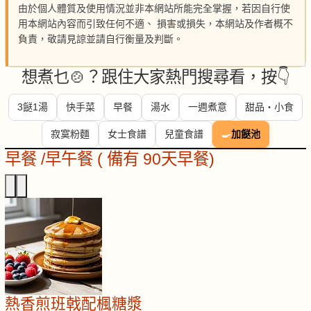
由於個人體質及使用情況並非本網站所能完全掌握，若因自行使
用本網站內容而引致任何不適、 損害或損失，本網站及作者概不
負責，敬請見諒並請自行衡量及判斷。
想煮乜🍲？跟住大家熱門搜尋看，按👇
3餸1湯
快手菜
早餐
湯水
一週煮意
甜品・小食
寂寞粉麵
女士食譜
兒童食譜
🍳
加餸池
早餐 /早午餐 ( 備有 90天早餐)
熱香煎班戟配楓糖漿