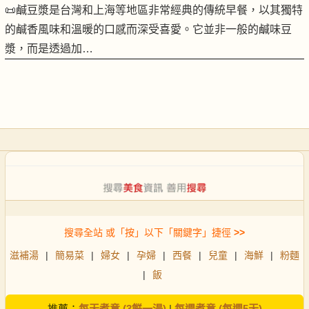
📜鹹豆漿是台灣和上海等地區非常經典的傳統早餐，以其獨特
的鹹香風味和溫暖的口感而深受喜愛。它並非一般的鹹味豆
漿，而是透過加…
搜尋全站 或「按」以下「關鍵字」捷徑
>>
滋補湯
|
簡易菜
|
婦女
|
孕婦
|
西餐
|
兒童
|
海鮮
|
粉麵
|
飯
推薦：
每天煮意 (3餸一湯)
|
每週煮意 (每週5天)