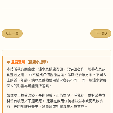
上一篇文章: 黑木耳雪耳糖水
下一篇文章:
上一頁
下一頁
📖
重要聲明
（健康小提示）
本站所載有關食療、湯水及健康資訊，只供讀者作一般參考及飲
食靈感之用， 並不構成任何醫療建議、診斷或治療方案。不同人
士體質、年齡、病歷及藥物使用情況各有不同， 同一款湯水對每
個人的影響亦可能有所差異。
如你現正接受治療、長期服藥、正值懷孕／哺乳期，或對某些食
材曾有敏感／不適反應， 建議在飲用任何補益湯水或更改飲食
前，先諮詢註冊醫生、營養師或相關專業人員意見。