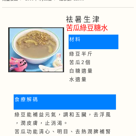
袪 暑 生 津
苦瓜綠豆糖水
材 料
綠 豆 半 斤
苦 瓜 2 個
白 糖 適 量
水 適 量
食 療 解 碼
綠 豆 能 補 益 元 氣 ， 調 和 五 臟 ， 去 浮 風
， 潤 皮 膚 ， 止 消 渴 。
苦 瓜 功 能 清 心 、 明 目 、 去 熱 潤 脾 補 腎