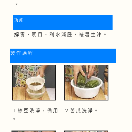
。
功 能
解 毒 ， 明 目 、 利 水 消 腫 ， 袪 暑 生 津 。
製 作 過 程
１ 綠 豆 洗 淨 ， 備 用
２ 苦 瓜 洗 淨 。
。