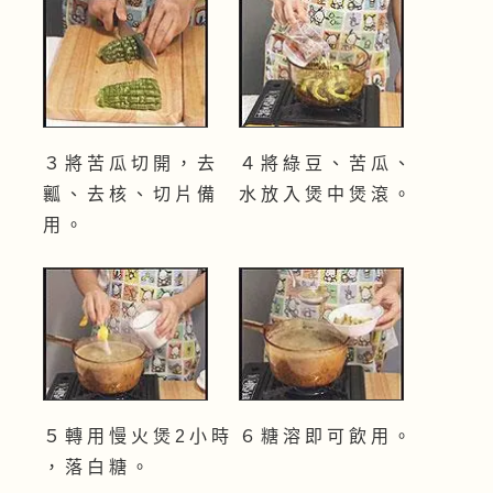
３ 將 苦 瓜 切 開 ， 去
４ 將 綠 豆 、 苦 瓜 、
瓤 、 去 核 、 切 片 備
水 放 入 煲 中 煲 滾 。
用 。
５ 轉 用 慢 火 煲 2 小 時
６ 糖 溶 即 可 飲 用 。
， 落 白 糖 。