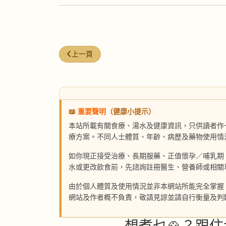
上一篇文章: 山楂菊花酸梅湯
上一頁
📖
重要聲明
（健康小提示）
本站所載有關食療、湯水及健康資訊，只供讀者作
療方案。不同人士體質、年齡、病歷及藥物使用情
如你現正接受治療、長期服藥、正值懷孕／哺乳期
水或更改飲食前，先諮詢註冊醫生、營養師或相關
由於個人體質及使用情況並非本網站所能完全掌握
網站及作者概不負責，敬請見諒並請自行衡量及判