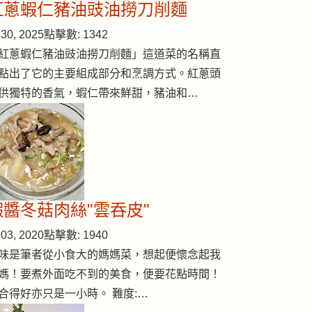
紅蔥蝦仁豬油豉油撈刀削麵
30, 2025
點擊數: 1342
紅蔥蝦仁豬油豉油撈刀削麵」這道菜的名稱直
點出了它的主要組成部分和烹調方式。紅蔥頭
陳皮豆腐羹
供獨特的香氣，蝦仁帶來鮮甜，豬油和…
蝦醬冬菇肉絲"雲吞皮"
03, 2020
點擊數: 1940
味是筆者從小食大的媽媽菜，想起便懷念起我
媽！要煮外面吃不到的美食，便要花點時間！
合得好亦只是一小時。 難度:…