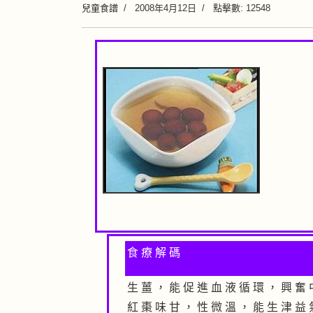
兒童食譜
2008年4月12日
點擊數: 12548
食 療 解 碼
生 薑 ， 能 促 進 血 液 循 環 ， 興 奮 
紅 棗 味 甘 ， 性 微 溫 ， 能 生 津 益 