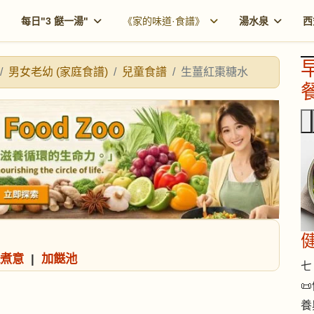
每日"3 餸一湯"
《家的味道·食譜》
湯水泉
西
男女老幼 (家庭食譜)
兒童食譜
生薑紅棗糖水
餐
煮意
|
加餸池
七 

養