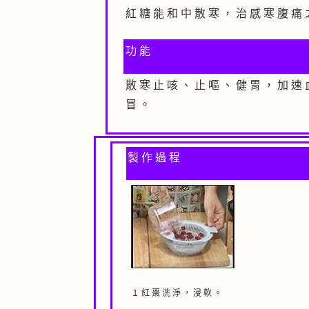
紅 糖 能 和 中 散 寒 ， 治 感 寒 腹 痛 
功 能
散 寒 止 咳 、 止 嘔 、 健 胃 ， 加 速 
冒 。
製 作 過 程
１ 紅 棗 洗 淨 ， 浸 軟 。