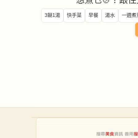
想煮乜🍲？跟住
3餸1湯
快手菜
早餐
湯水
一週煮