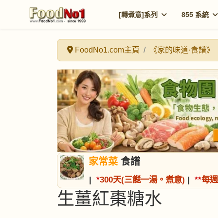
[轉煮意]系列
855 系統
FoodNo1.com主頁
《家的味道·食譜》
家常菜
食譜
|
*
300天(三餸一湯。煮意)
|
*
*
每週
生薑紅棗糖水