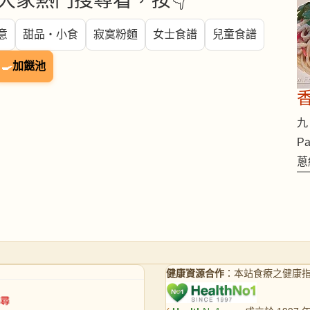
大家熱門搜尋看，按👇
意
甜品・小食
寂寞粉麵
女士食譜
兒童食譜
🍳
加餸池
九 
Pa
蔥
健康資源合作
：本站食療之健康