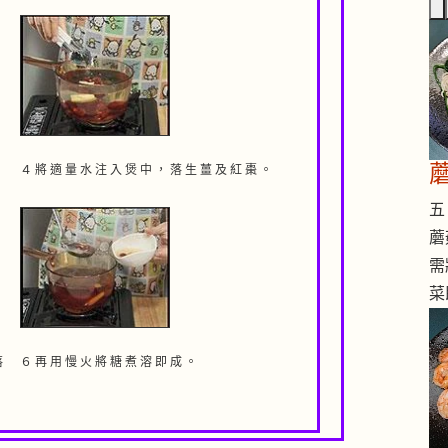
４ 將 適 量 水 注 入 煲 中 ， 落 生 薑 及 紅 棗 。
五 
蘑
需
菜
落
６ 再 用 慢 火 將 糖 煮 溶 即 成 。