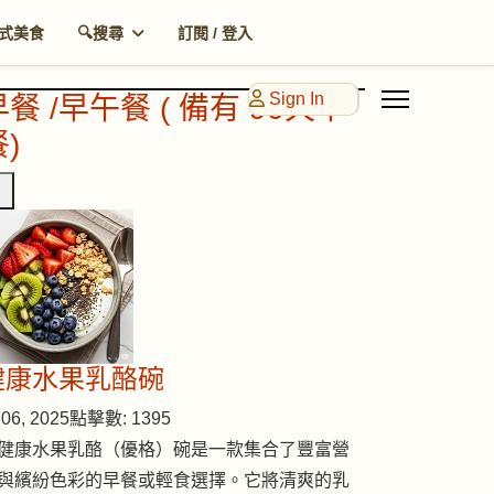
式美食
🔍搜尋
訂閱 / 登入
Sign In
早餐 /早午餐 ( 備有 90天早
)
健康水果乳酪碗
06, 2025
點擊數: 1395
健康水果乳酪（優格）碗是一款集合了豐富營
與繽紛色彩的早餐或輕食選擇。它將清爽的乳