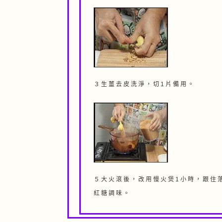
３ 生 薑 去 皮 洗 淨 ， 切 1 片 備 用 。
５ 大 火 滾 後 ， 改 用 慢 火 煲 1 小 時 ， 跟 住 
紅 糖 調 味 。