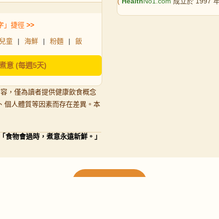
(
Health
No1.com
成立於 1997
字」捷徑
>>
兒童
|
海鮮
|
粉麵
|
飯
煮意 (每週5天)
內容，僅為讀者提供健康飲食概念
、個人體質等因素而存在差異。本
「食物會過時，煮意永遠新鮮。」
載入更多食譜
請使用下方頁數繼續瀏覽更多食譜