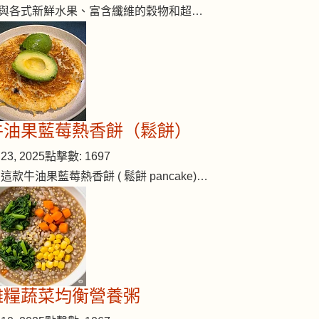
與各式新鮮水果、富含纖維的穀物和超…
牛油果藍莓熱香餅（鬆餅）
23, 2025
點擊數: 1697
 這款牛油果藍莓熱香餅 ( 鬆餅 pancake)…
雜糧蔬菜均衡營養粥