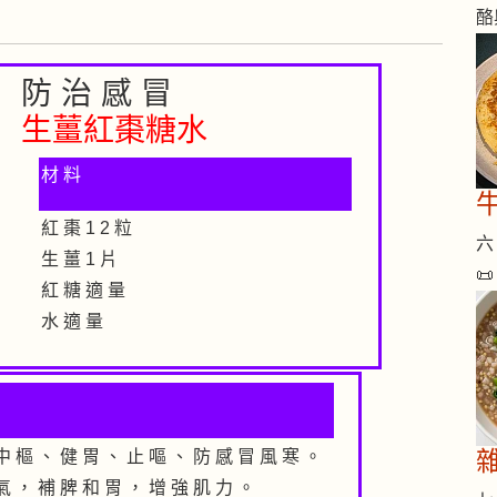
酪
防 治 感 冒
生薑紅棗糖水
材 料
紅 棗 1 2 粒
六 
生 薑 1 片

紅 糖 適 量
水 適 量
中 樞 、 健 胃 、 止 嘔 、 防 感 冒 風 寒 。
氣 ， 補 脾 和 胃 ， 增 強 肌 力 。