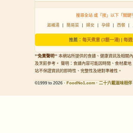
搜尋全站 或「按」以下「關鍵
滋補湯
|
簡易菜
|
婦女
|
孕婦
|
西餐
|
推薦：
每天煮意 (3餸一湯)
|
每週
**
免責聲明
** 本網站所提供的食譜、健康資訊及相關
及烹飪參考。 聲明：食譜內容可能因時間、食材產地
站不保證資訊的即時性、完整性及絕對準確性。
©1999 to 2026 ·
FoodNo1
.com · 二十六載滋味相伴