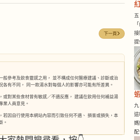
五 
「
接
下一篇文章: 紅棗
下一頁
提
一般參考及飲食靈感之用， 並不構成任何醫療建議、診斷或治
況各有不同， 同一款湯水對每個人的影響亦可能有所差異。
，或對某些食材曾有敏感／不適反應， 建議在飲用任何補益湯
專業人員意見。
九 
這
，若因自行使用本網站內容而引致任何不適、 損害或損失，本
斷。
媽
配