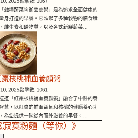
10, 2025
點擊數: 1067
「雜糧蔬菜均衡營養粥」是為追求全面健康的
量身打造的早餐。它匯聚了多種穀物的膳食纖
、維生素和礦物質，以及各式新鮮蔬菜…
紅棗核桃補血養顏粥
10, 2025
點擊數: 1061
這道「紅棗核桃補血養顏粥」融合了中醫的養
智慧，以紅棗的補血益氣和核桃的健腦養心功
，為您提供一碗從內而外滋養的早餐。…
《寂寞粉麵（等你）》