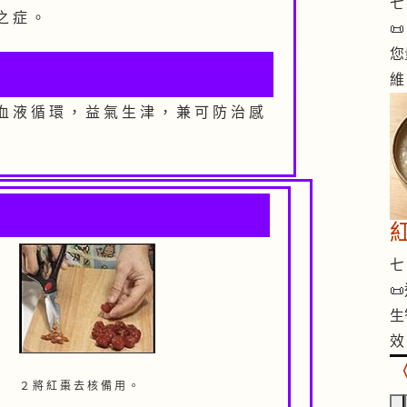
七 
之 症 。

您
維
血 液 循 環 ， 益 氣 生 津 ， 兼 可 防 治 感
七 

生
效
２ 將 紅 棗 去 核 備 用 。