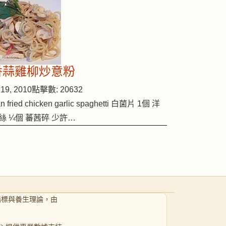
香蒜雞柳炒意粉
19, 2010
點擊數: 20632
n fried chicken garlic spaghetti 白菌片 1個 洋
絲 ¼個 蕃茜碎 少許…
指標與養生理論，由