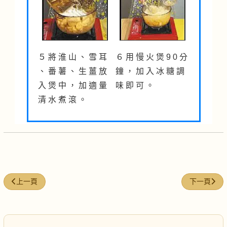
５ 將 淮 山 、 雪 耳
６ 用 慢 火 煲 9 0 分
、 番 薯 、 生 薑 放
鐘 ， 加 入 冰 糖 調
入 煲 中 ， 加 適 量
味 即 可 。
清 水 煮 滾 。
上一篇文章: 杞子圓肉雞蛋糖水
下一篇文章:
上一頁
下一頁