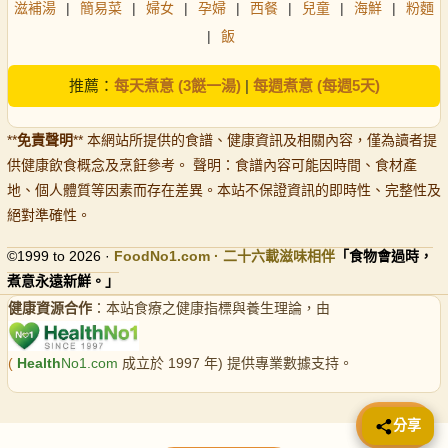
滋補湯
|
簡易菜
|
婦女
|
孕婦
|
西餐
|
兒童
|
海鮮
|
粉麵
|
飯
推薦：
每天煮意 (3餸一湯)
|
每週煮意 (每週5天)
**
免責聲明
** 本網站所提供的食譜、健康資訊及相關內容，僅為讀者提
供健康飲食概念及烹飪參考。 聲明：食譜內容可能因時間、食材產
地、個人體質等因素而存在差異。本站不保證資訊的即時性、完整性及
絕對準確性。
©1999 to 2026 ·
FoodNo1
.com · 二十六載滋味相伴
「食物會過時，
煮意永遠新鮮。」
健康資源合作
：本站食療之健康指標與養生理論，由
(
Health
No1.com
成立於 1997 年) 提供專業數據支持。
📤 分享
分享