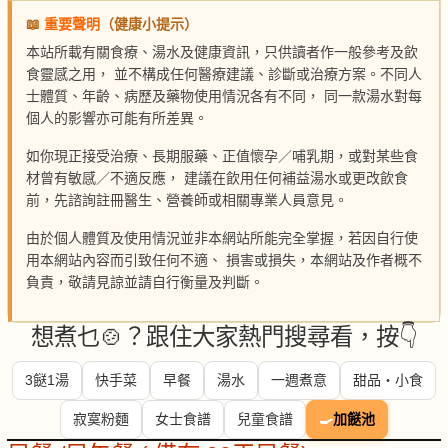
📖
重要聲明
（健康小提示）
本站所載有關食療、湯水及健康資訊，只供讀者作一般參考及飲
食靈感之用， 並不構成任何醫療建議、診斷或治療方案。不同人
士體質、年齡、病歷及藥物使用情況各有不同， 同一款湯水對每
個人的影響亦可能有所差異。
如你現正接受治療、長期服藥、正值懷孕／哺乳期，或對某些食
材曾有敏感／不適反應， 建議在飲用任何補益湯水或更改飲食
前，先諮詢註冊醫生、營養師或相關專業人員意見。
由於個人體質及使用情況並非本網站所能完全掌握，若因自行使
用本網站內容而引致任何不適、 損害或損失，本網站及作者概不
負責，敬請見諒並請自行衡量及判斷。
想煮乜🍲？跟住大家熱門搜尋看，按👇
3餸1湯
快手菜
早餐
湯水
一週煮意
甜品・小食
寂寞粉麵
女士食譜
兒童食譜
🍳
加餸池