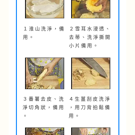
１ 淮 山 洗 淨 ， 備
２ 雪 耳 水 浸 透 、
用 。
去 蒂 、 洗 淨 撕 開
小 片 備 用 。
３ 番 薯 去 皮 、 洗
４ 生 薑 刮 皮 洗 淨
淨 切 角 狀 ， 備 用
， 用 刀 背 拍 鬆 備
。
用 。