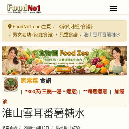
FoodNo1.com主頁
《家的味道·食譜》
男女老幼 (家庭食譜)
兒童食譜
淮山雪耳番薯糖水
家常菜
食譜
|
*
300天(三餸一湯。煮意)
|
*
*
每週煮意
|
加餸
池
淮山雪耳番薯糖水
兒童食譜
2008年4月12日
點擊數: 14789