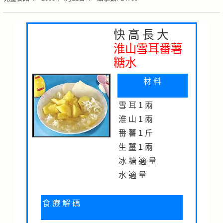
快 高 長 大
淮山雪耳番薯
糖水
材 料
雪 耳 1 兩
淮 山 1 兩
番 薯 1 斤
生 薑 1 兩
冰 糖 適 量
水 適 量
食 療 解 碼