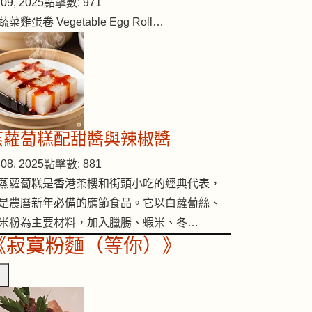
09, 2025
點擊數: 971
蔬菜雞蛋卷 Vegetable Egg Roll…
蒸蘿蔔糕配甜醬與辣椒醬
08, 2025
點擊數: 881
蒸蘿蔔糕是香港茶樓和街頭小吃的經典代表，
是農曆新年必備的應節食品。它以白蘿蔔絲、
米粉為主要材料，加入臘腸、蝦米、冬…
《寂寞粉麵（等你）》