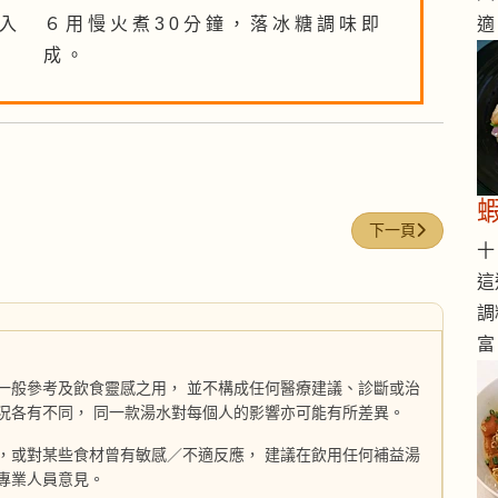
適
 入
６ 用 慢 火 煮 3 0 分 鐘 ， 落 冰 糖 調 味 即
成 。
下一篇文章: 淮山
下一頁
十 
這
調
富
一般參考及飲食靈感之用， 並不構成任何醫療建議、診斷或治
況各有不同， 同一款湯水對每個人的影響亦可能有所差異。
，或對某些食材曾有敏感／不適反應， 建議在飲用任何補益湯
專業人員意見。