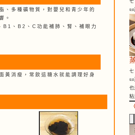
七 
📜
脂 、 多 種 礦 物 質 ， 對 嬰 兒 和 青 少 年 的
 響 。
 B 1 、 B 2 、 C 功 能 補 肺 、 腎 、 補 眼 力
七 
面 黃 消 瘦 ， 常 飲 這 糖 水 就 能 調 理 好 身

也
粘