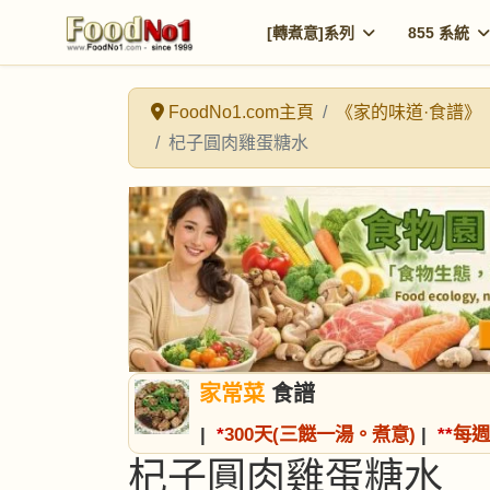
[轉煮意]系列
855 系統
FoodNo1.com主頁
《家的味道·食譜》
杞子圓肉雞蛋糖水
家常菜
食譜
|
*
300天(三餸一湯。煮意)
|
*
*
每週
杞子圓肉雞蛋糖水