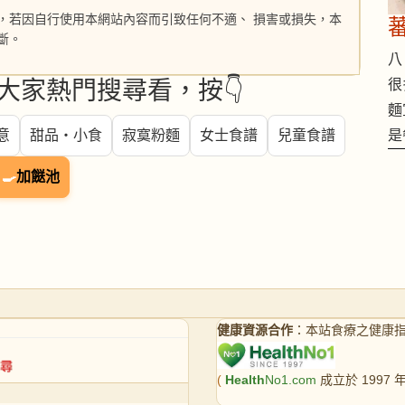
，若因自行使用本網站內容而引致任何不適、 損害或損失，本
斷。
八 
很
大家熱門搜尋看，按👇
麵
是
意
甜品・小食
寂寞粉麵
女士食譜
兒童食譜
🍳
加餸池
健康資源合作
：本站食療之健康
(
Health
No1.com
成立於 1997