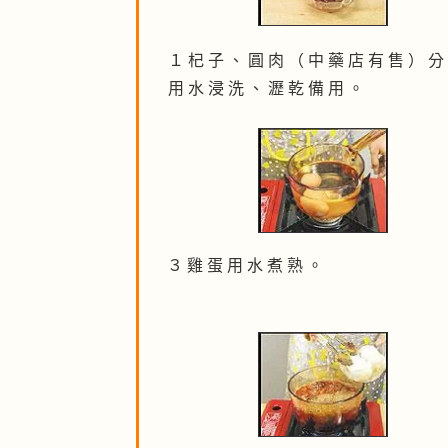
１ 杞 子 、 圓 肉 （ 中 藥 店 有 售 ） 分
用 水 浸 洗 、 瀝 乾 備 用 。
３ 雞 蛋 用 水 煮 熟 。