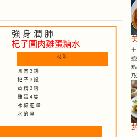
強 身 潤 肺
杞子圓肉雞蛋糖水
十 
材 料
這
點
圓 肉 3 錢
乃
杞 子 3 錢
黃 精 3 錢
雞 蛋 4 隻
冰 糖 適 量
水 適 量