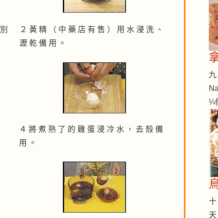
 別
２ 黃 精 （ 中 藥 店 有 售 ） 用 水 浸 洗 、
瀝 乾 備 用 。
九 
Na
¼
４ 將 煮 熟 了 的 雞 蛋 浸 冷 水 ， 去 殼 備
用 。
十 
天