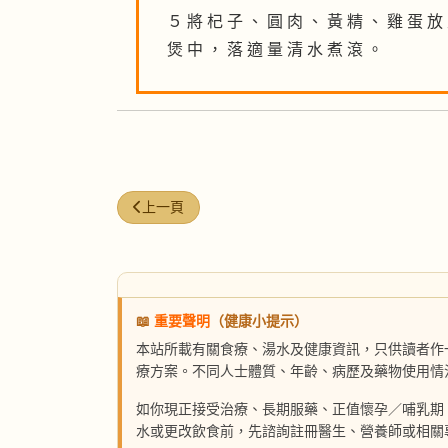
５ 將 杞 子 、 圓 肉 、 黃 精 、 雞 蛋 放
煲 中 ， 落 適 量 清 水 煮 滾 。
上一篇文章: 木棉花雞蛋糖水
上一頁
📖
重要聲明
（健康小提示）
本站所載有關食療、湯水及健康資訊，只供讀者作
療方案。不同人士體質、年齡、病歷及藥物使用情
如你現正接受治療、長期服藥、正值懷孕／哺乳期
水或更改飲食前，先諮詢註冊醫生、營養師或相關