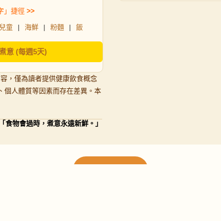
字」捷徑
>>
兒童
|
海鮮
|
粉麵
|
飯
煮意 (每週5天)
內容，僅為讀者提供健康飲食概念
、個人體質等因素而存在差異。本
「食物會過時，煮意永遠新鮮。」
載入更多食譜
請使用下方頁數繼續瀏覽更多食譜