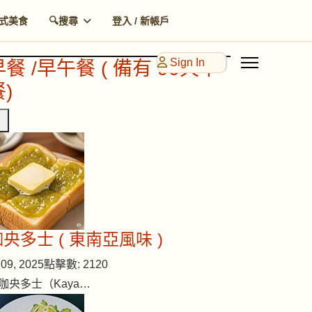
式美食
🔍搜尋
登入 / 新帳戶
Sign In
早餐 /早午餐 ( 備有 90天早
)
央多士 ( 東南亞風味 )
09, 2025
點擊數: 2120
咖央多士（Kaya…