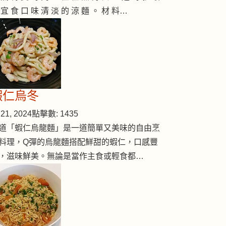
 宜 食 口 味 清 淡 的 涼 麵 。 材 料…
蝦仁烏冬
雪耳番薯糖水
21, 2024
點擊數: 1435
道「蝦仁烏龍麵」是一道簡單又美味的自由烹
料理，Q彈的烏龍麵搭配鮮甜的蝦仁，口感豐
，滋味鮮美。無論是當作主食或輕食都…