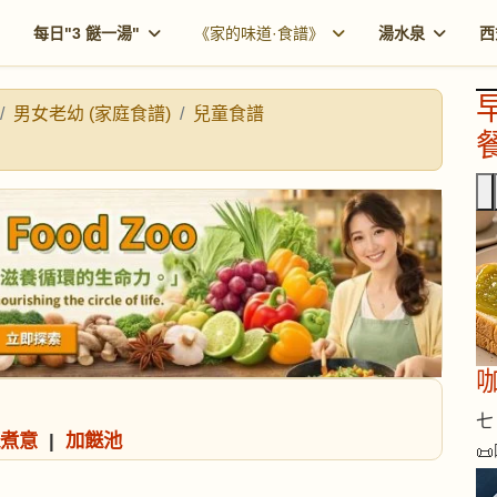
每日"3 餸一湯"
《家的味道·食譜》
湯水泉
西
男女老幼 (家庭食譜)
兒童食譜
餐
咖
七 
煮意
|
加餸池
