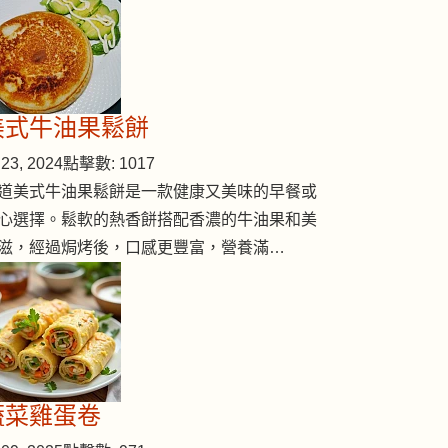
美式牛油果鬆餅
23, 2024
點擊數: 1017
道美式牛油果鬆餅是一款健康又美味的早餐或
心選擇。鬆軟的熱香餅搭配香濃的牛油果和美
滋，經過焗烤後，口感更豐富，營養滿…
蔬菜雞蛋卷