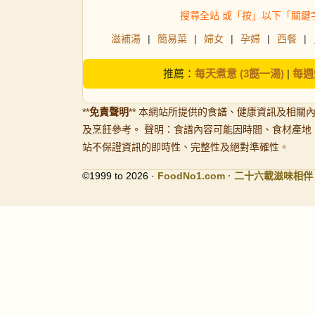
搜尋全站 或「按」以下「關鍵
滋補湯
|
簡易菜
|
婦女
|
孕婦
|
西餐
|
推薦：
每天煮意 (3餸一湯)
|
每週
**
免責聲明
** 本網站所提供的食譜、健康資訊及相關
及烹飪參考。 聲明：食譜內容可能因時間、食材產地
站不保證資訊的即時性、完整性及絕對準確性。
©1999 to 2026 ·
FoodNo1
.com · 二十六載滋味相伴