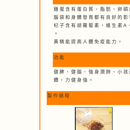
雞 蛋 含 有 蛋 白 質 、 脂 肪 、 卵 磷 
腦 袋 和 身 體 發 育 都 有 良 好 的 影
杞 子 含 有 胡 蘿 蔔 素 ， 維 生 素 A 、
。
黃 精 能 提 高 人 體 免 疫 能 力 。
功 能
健 脾 、 健 腦 、 強 身 潤 肺 、 小 孩 
體 ， 力 健 身 強 。
製 作 過 程