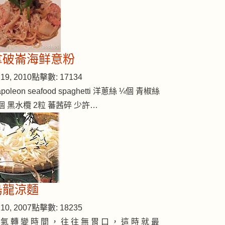
拿破崙海鲜意粉
19, 2010
點擊數: 17134
poleon seafood spaghetti 洋蔥絲 ¼個 青椒絲
個 黑水欖 2粒 蕃茜碎 少許…
烏龍涼麵
10, 2007
點擊數: 18235
 氣 轉 變 時 間 ， 往 往 無 胃 口 ， 這 時 就 最