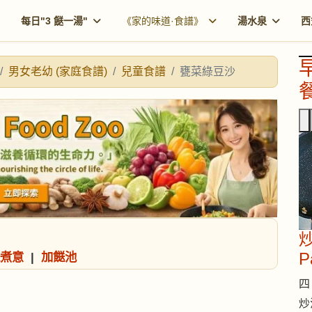
每日"3 餸一湯"
《家的味道·食譜》
湯水泉
西
男女老幼 (家庭食譜)
兒童食譜
甕菜綠豆沙
餐
炒
P
煮意
|
加餸池
四 
炒