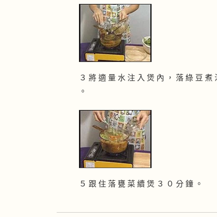
３ 將 適 量 水 注 入 煲 內 ， 落 綠 豆 煮
。
５ 跟 住 落 甕 菜 續 煲 ３ ０ 分 鐘 。