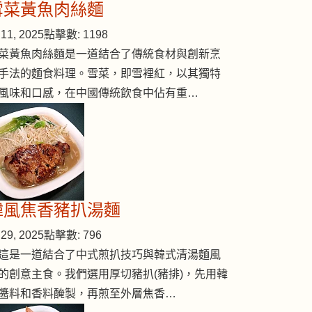
雪菜黃魚肉絲麵
11, 2025
點擊數: 1198
菜黃魚肉絲麵是一道結合了傳統食材與創新烹
扒
手法的麵食料理。雪菜，即雪裡紅，以其獨特
風味和口感，在中國傳統飲食中佔有重…
韓風焦香豬扒湯麵
29, 2025
點擊數: 796
這是一道結合了中式煎扒技巧與韓式清湯麵風
的創意主食。我們選用厚切豬扒(豬排)，先用韓
醬料和香料醃製，再煎至外層焦香…