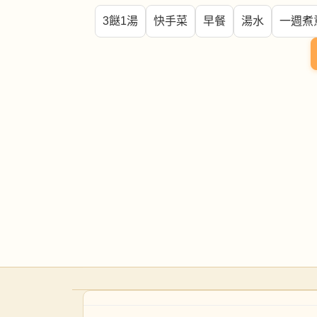
3餸1湯
快手菜
早餐
湯水
一週煮