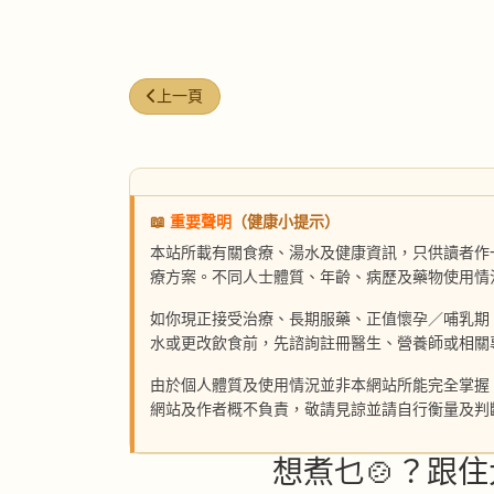
上一篇文章: 雪蛤膏木瓜糖水
上一頁
📖
重要聲明
（健康小提示）
本站所載有關食療、湯水及健康資訊，只供讀者作
療方案。不同人士體質、年齡、病歷及藥物使用情
如你現正接受治療、長期服藥、正值懷孕／哺乳期
水或更改飲食前，先諮詢註冊醫生、營養師或相關
由於個人體質及使用情況並非本網站所能完全掌握
網站及作者概不負責，敬請見諒並請自行衡量及判
想煮乜🍲？跟住