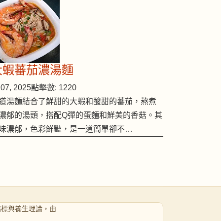
大蝦蕃茄濃湯麵
07, 2025
點擊數: 1220
道湯麵結合了鮮甜的大蝦和酸甜的蕃茄，熬煮
濃郁的湯頭，搭配Q彈的蛋麵和鮮美的香菇。其
味濃郁，色彩鮮豔，是一道簡單卻不…
指標與養生理論，由