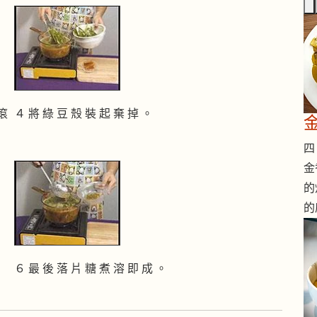
 滾
４ 將 綠 豆 殼 裝 起 棄 掉 。
四 
金
的
的
６ 最 後 落 片 糖 煮 溶 即 成 。