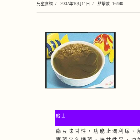
兒童食譜
2007年10月11日
點擊數: 16480
貼 士
綠 豆 味 甘 性 ， 功 能 止 渴 利 尿 、 
甕 菜 又 名 通 菜 ， 味 甘 性 平 ， 功 