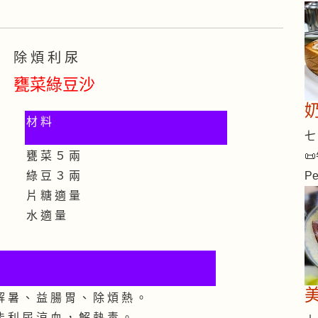
除 煩 利 尿
甕菜綠豆沙
材 料
七 
📜
甕 菜 ５ 兩
Pe
綠 豆 ３ 兩
片 糖 適 量
水 適 量
解 暑 、 益 腸 胃 、 除 煩 熱 。
能 利 尿 涼 血 ， 解 熱 毒 。