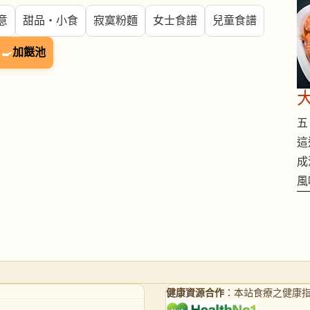
意
甜品・小食
寂寞粉麵
女士食譜
兒童食譜
🍳
加餸池
五 
這
成
風
健康資源合作
：本站食療之健康