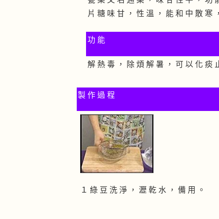
片 糖 味 甘 ， 性 溫 ， 能 和 中 散 寒 
功 能
解 熱 毒 ， 除 煩 解 暑 ， 可 以 化 痰 
製 作 過 程
１ 綠 豆 洗 淨 ， 瀝 乾 水 ， 備 用 。