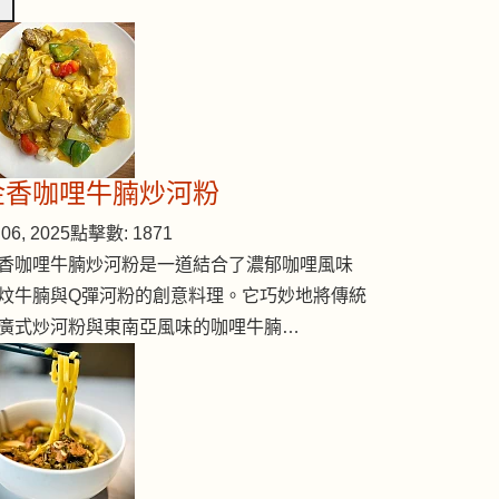
金香咖哩牛腩炒河粉
06, 2025
點擊數: 1871
香咖哩牛腩炒河粉是一道結合了濃郁咖哩風味
炆牛腩與Q彈河粉的創意料理。它巧妙地將傳統
廣式炒河粉與東南亞風味的咖哩牛腩…