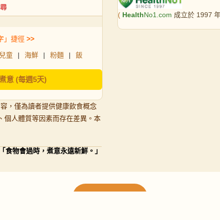
(
Health
No1.com
成立於 1997
字」捷徑
>>
兒童
|
海鮮
|
粉麵
|
飯
煮意 (每週5天)
內容，僅為讀者提供健康飲食概念
、個人體質等因素而存在差異。本
「食物會過時，煮意永遠新鮮。」
載入更多食譜