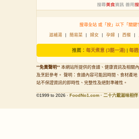
搜尋全站 或「按」以下「關鍵
滋補湯
|
簡易菜
|
婦女
|
孕婦
|
西餐
|
推薦：
每天煮意 (3餸一湯)
|
每週
**
免責聲明
** 本網站所提供的食譜、健康資訊及相關
及烹飪參考。 聲明：食譜內容可能因時間、食材產地
站不保證資訊的即時性、完整性及絕對準確性。
©1999 to 2026 ·
FoodNo1
.com · 二十六載滋味相伴