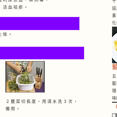
十 
， 活 血 祛 瘀 。
這
素
化
止 咳 。
五 
藍
理
味
２ 甕 菜 切 長 度 ， 用 清 水 洗 ３ 次 ，
備 用 。