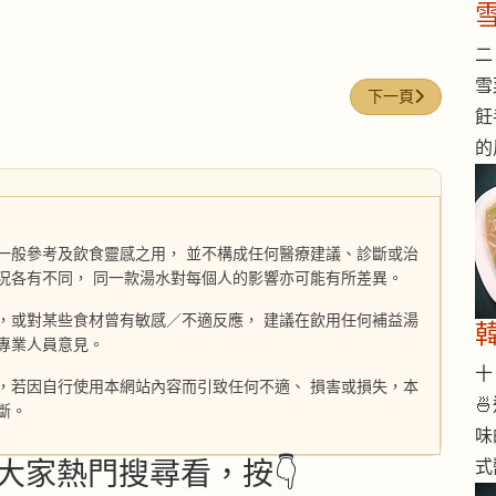
二 
雪
下一篇文章: 烤牛
下一頁
飪
的
一般參考及飲食靈感之用， 並不構成任何醫療建議、診斷或治
況各有不同， 同一款湯水對每個人的影響亦可能有所差異。
，或對某些食材曾有敏感／不適反應， 建議在飲用任何補益湯
專業人員意見。
十 
，若因自行使用本網站內容而引致任何不適、 損害或損失，本

斷。
味
式
大家熱門搜尋看，按👇