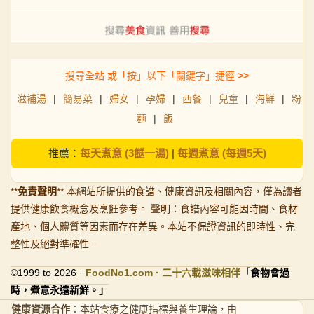
搜尋全站 或「按」以下「關鍵字」捷徑
>>
滋補湯
|
簡易菜
|
婦女
|
孕婦
|
西餐
|
兒童
|
海鮮
|
粉
麵
|
飯
推薦：
每天煮意 (3餸一湯)
|
每週煮意 (每週5天)
**
免責聲明
** 本網站所提供的食譜、健康資訊及相關內容，僅為讀者
提供健康飲食概念及烹飪參考。 聲明：食譜內容可能因時間、食材
產地、個人體質等因素而存在差異。本站不保證資訊的即時性、完
整性及絕對準確性。
©1999 to 2026 ·
FoodNo1
.com · 二十六載滋味相伴
「食物會過
時，煮意永遠新鮮。」
健康資源合作
：本站食療之健康指標與養生理論，由