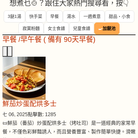
想煮乜🍲？跟住大家熱門搜尋看，按👇
3餸1湯
快手菜
早餐
湯水
一週煮意
甜品・小食
寂寞粉麵
女士食譜
兒童食譜
🍳
加餸池
早餐 /早午餐 ( 備有 90天早餐)
鮮茄炒蛋配烘多士
七 06, 2025
點擊數: 1285
📜鮮茄（番茄）炒蛋配烘多士（烤吐司）是一道經典的家常早
餐，不僅色彩鮮豔誘人，而且營養豐富、製作簡單快捷。滑嫩