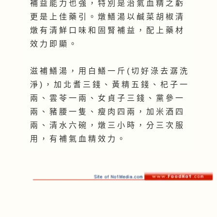
補 益 能 力 也 強 ， 特 別 是 治 氣 血 精 之 虧
更 是 上 佳 藥 引 。 燉 鱔 湯 以 鹹 菜 胡 椒 清
燉 有 清 鮮 口 味 和 固 腎 補 益 ， 配 上 藥 材
效 力 即 顯 。
滋 補 鱔 湯 ， 用 白 鱔 一 斤 ( 切 好 淥 去 潺 洗
淨 ) ， 加 北 耆 三 錢 、 黃 精 五 錢 、 杞 子 一
兩 、 雲 苓 一 兩 、 女 貞 子 三 錢 、 黨 參 一
兩 、 豬 腰 一 隻 、 瘦 肉 四 兩 ， 加 米 酒 四
兩 、 清 水 六 碗 ， 燉 三 小 時 ， 分 三 次 服
用 ， 有 補 氣 血 精 效 力 。