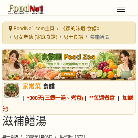
FoodNo1.com主頁
《家的味道·食譜》
男女老幼 (家庭食譜)
男士食譜
滋補鱔湯
家常菜
食譜
|
*
300天(三餸一湯。煮意)
|
*
*
每週煮意
|
加餸
池
滋補鱔湯
男士食譜
2008年1月08日
點擊數: 13721