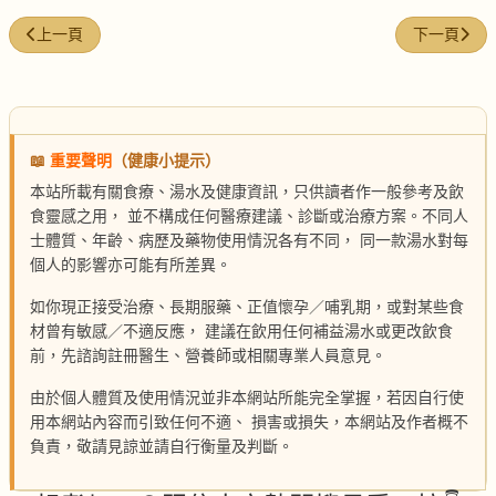
上一篇文章: 胡椒白果海鮮湯
下一篇文章:
上一頁
下一頁
📖
重要聲明
（健康小提示）
本站所載有關食療、湯水及健康資訊，只供讀者作一般參考及飲
食靈感之用， 並不構成任何醫療建議、診斷或治療方案。不同人
士體質、年齡、病歷及藥物使用情況各有不同， 同一款湯水對每
個人的影響亦可能有所差異。
如你現正接受治療、長期服藥、正值懷孕／哺乳期，或對某些食
材曾有敏感／不適反應， 建議在飲用任何補益湯水或更改飲食
前，先諮詢註冊醫生、營養師或相關專業人員意見。
由於個人體質及使用情況並非本網站所能完全掌握，若因自行使
用本網站內容而引致任何不適、 損害或損失，本網站及作者概不
負責，敬請見諒並請自行衡量及判斷。