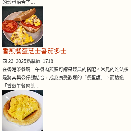
的炒蛋融合了…
香煎餐蛋芝士番茄多士
四 23, 2025
點擊數: 1718
在香港茶餐廳，午餐肉煎蛋可謂是經典的搭配。常見的吃法多
是將其與公仔麵結合，成為廣受歡迎的「餐蛋麵」。而這道
「香煎午餐肉芝…