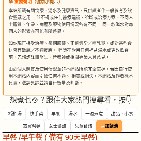
📖
重要聲明
（健康小提示）
本站所載有關食療、湯水及健康資訊，只供讀者作一般參考及飲
食靈感之用， 並不構成任何醫療建議、診斷或治療方案。不同人
士體質、年齡、病歷及藥物使用情況各有不同， 同一款湯水對每
個人的影響亦可能有所差異。
如你現正接受治療、長期服藥、正值懷孕／哺乳期，或對某些食
材曾有敏感／不適反應， 建議在飲用任何補益湯水或更改飲食
前，先諮詢註冊醫生、營養師或相關專業人員意見。
由於個人體質及使用情況並非本網站所能完全掌握，若因自行使
用本網站內容而引致任何不適、 損害或損失，本網站及作者概不
負責，敬請見諒並請自行衡量及判斷。
想煮乜🍲？跟住大家熱門搜尋看，按👇
3餸1湯
快手菜
早餐
湯水
一週煮意
甜品・小食
寂寞粉麵
女士食譜
兒童食譜
🍳
加餸池
早餐 /早午餐 ( 備有 90天早餐)