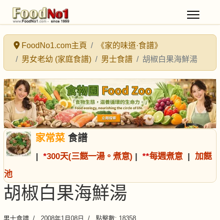
FoodNo1.com主頁
《家的味道·食譜》
男女老幼 (家庭食譜)
男士食譜
胡椒白果海鮮湯
家常菜
食譜
|
*
300天(三餸一湯。煮意)
|
*
*
每週煮意
|
加餸
池
胡椒白果海鮮湯
男士食譜
2008年1月08日
點擊數: 18358