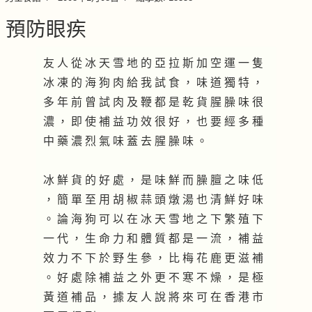
預防眼疾
友 人 從 冰 天 雪 地 的 亞 拉 斯 加 空 運 一 隻
冰 凍 的 海 狗 肉 給 我 試 食 ， 味 道 獨 特 ，
多 年 前 曾 試 肉 及 鞭 都 是 乾 貨 腥 臊 味 很
濃 ， 即 使 補 益 功 效 很 好 ， 也 要 經 多 種
中 藥 濃 烈 氣 味 蓋 去 腥 臊 味 。
冰 鮮 貨 的 好 處 ， 是 味 鮮 而 臊 膻 之 味 低
， 簡 單 至 用 胡 椒 蒜 頭 燉 湯 也 清 鮮 好 味
。 論 海 狗 可 以 在 冰 天 雪 地 之 下 繁 殖 下
一 代 ， 生 命 力 和 體 質 都 是 一 流 ， 補 益
效 力 不 下 於 野 生 參 ， 比 梅 花 鹿 更 滋 補
。 好 處 除 補 益 之 外 更 不 寒 不 燥 ， 是 極
黃 道 補 品 ， 據 友 人 說 將 來 可 在 香 港 市