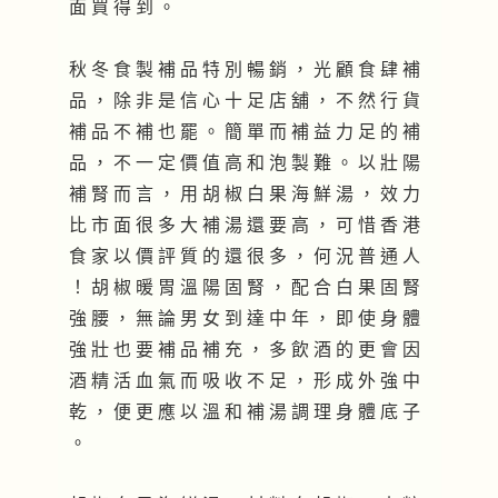
面 買 得 到 。
秋 冬 食 製 補 品 特 別 暢 銷 ， 光 顧 食 肆 補
品 ， 除 非 是 信 心 十 足 店 舖 ， 不 然 行 貨
補 品 不 補 也 罷 。 簡 單 而 補 益 力 足 的 補
品 ， 不 一 定 價 值 高 和 泡 製 難 。 以 壯 陽
補 腎 而 言 ， 用 胡 椒 白 果 海 鮮 湯 ， 效 力
比 市 面 很 多 大 補 湯 還 要 高 ， 可 惜 香 港
食 家 以 價 評 質 的 還 很 多 ， 何 況 普 通 人
！ 胡 椒 暖 胃 溫 陽 固 腎 ， 配 合 白 果 固 腎
強 腰 ， 無 論 男 女 到 達 中 年 ， 即 使 身 體
強 壯 也 要 補 品 補 充 ， 多 飲 酒 的 更 會 因
酒 精 活 血 氣 而 吸 收 不 足 ， 形 成 外 強 中
乾 ， 便 更 應 以 溫 和 補 湯 調 理 身 體 底 子
。