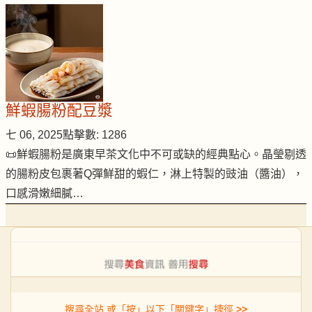
鮮蝦腸粉配豆漿
七 06, 2025
點擊數: 1286
📜鮮蝦腸粉是廣東早茶文化中不可或缺的經典點心。晶瑩剔透
的腸粉皮包裹著Q彈鮮甜的蝦仁，淋上特製的豉油（醬油），
口感滑嫩細膩…
搜尋全站 或「按」以下「關鍵字」捷徑
>>