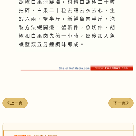
胡 椒 白 果 海 鮮 湯 ， 材 料 白 胡 椒 二 十 粒
拍 碎 ， 白 果 二 十 粒 去 殼 去 衣 去 心 ， 生
蝦 六 兩 、 蟹 半 斤 ， 新 鮮 魚 肉 半 斤 ， 泡
製 方 法 蝦 開 邊 ， 蟹 斬 件 ， 魚 切 件 ， 胡
椒 和 白 果 肉 先 煎 一 小 時 ， 然 後 加 入 魚
蝦 蟹 滾 五 分 鐘 調 味 即 成 。
上一篇文章: 黃鱔燉藥汁
下一篇文章:
上一頁
下一頁