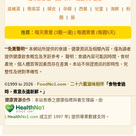
滋補湯
|
簡易菜
|
婦女
|
孕婦
|
西餐
|
兒童
|
海鮮
|
粉
麵
|
飯
推薦：
每天煮意 (3餸一湯)
|
每週煮意 (每週5天)
**
免責聲明
** 本網站所提供的食譜、健康資訊及相關內容，僅為讀者
提供健康飲食概念及烹飪參考。 聲明：食譜內容可能因時間、食材
產地、個人體質等因素而存在差異。本站不保證資訊的即時性、完
整性及絕對準確性。
©1999 to 2026 ·
FoodNo1
.com · 二十六載滋味相伴
「食物會過
時，煮意永遠新鮮。」
健康資源合作
：本站食療之健康指標與養生理論，由
(
Health
No1.com
成立於 1997 年) 提供專業數據支持。