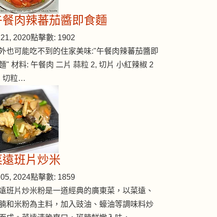
午餐肉辣蕃茄醬即食麵
21, 2020
點擊數: 1902
外也可能吃不到的住家美味:"午餐肉辣蕃茄醬即
麵" 材料: 午餐肉 二片 蒜粒 2, 切片 小紅辣椒 2
, 切粒…
祛寒羊肉湯
菜遠班片炒米
05, 2024
點擊數: 1859
遠班片炒米粉是一道經典的廣東菜，以菜遠、
腩和米粉為主料，加入豉油、蠔油等調味料炒