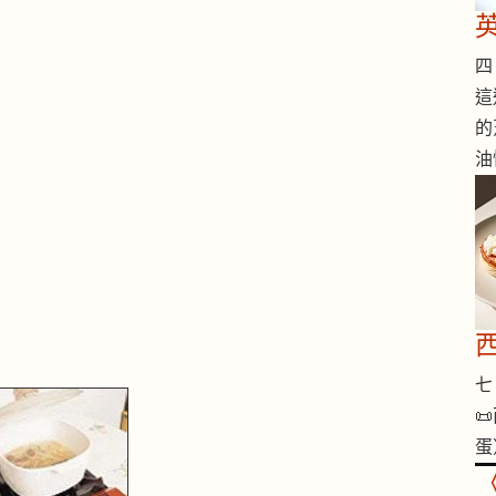
四 
這
的
油
七 

蛋