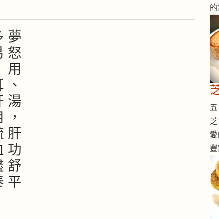
的
多 夢
易 怒
， 用
耳 、
肝 湯
五 
用 ，
芝
疏 肝
愛
血 功
豐
盡 舒
泰 平