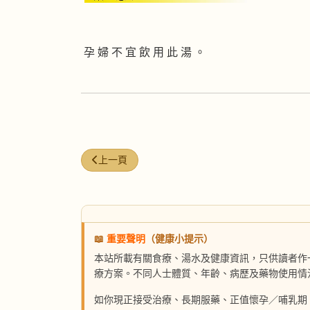
孕 婦 不 宜 飲 用 此 湯 。
上一篇文章: 當歸北蓍烏雞湯
上一頁
📖
重要聲明
（健康小提示）
本站所載有關食療、湯水及健康資訊，只供讀者作
療方案。不同人士體質、年齡、病歷及藥物使用情
如你現正接受治療、長期服藥、正值懷孕／哺乳期