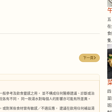
五 
在
食
隻
下一篇文章: 補腎
下一頁
四 
一般參考及飲食靈感之用， 並不構成任何醫療建議、診斷或治
菜
況各有不同， 同一款湯水對每個人的影響亦可能有所差異。
班
，或對某些食材曾有敏感／不適反應， 建議在飲用任何補益湯