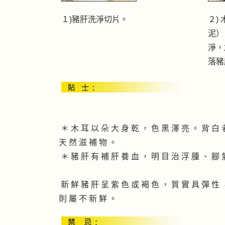
１)豬肝洗淨切片。
２)
泥）
淨，
落豬
＊ 木 耳 以 朵 大 身 乾 ， 色 黑 澤 亮 。 背 白 
天 然 滋 補 物 。
＊ 豬 肝 有 補 肝 養 血 ， 明 目 治 浮 腫 、 腳 
新 鮮 豬 肝 呈 紫 色 或 褐 色 ， 質 實 具 彈 性 
則 屬 不 新 鮮 。