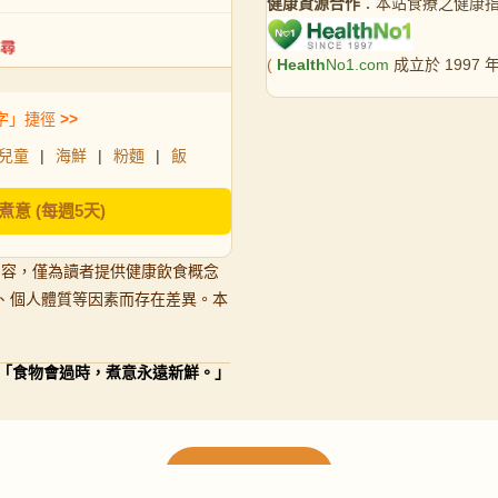
健康資源合作
：本站食療之健康
(
Health
No1.com
成立於 1997
字」捷徑
>>
兒童
|
海鮮
|
粉麵
|
飯
煮意 (每週5天)
內容，僅為讀者提供健康飲食概念
、個人體質等因素而存在差異。本
「食物會過時，煮意永遠新鮮。」
載入更多食譜