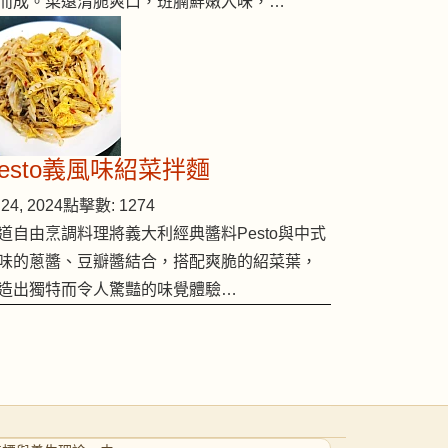
而成。菜遠清脆爽口，班腩鮮嫩入味，…
Pesto義風味紹菜拌麵
24, 2024
點擊數: 1274
道自由烹調料理將義大利經典醬料Pesto與中式
味的蔥醬、豆瓣醬結合，搭配爽脆的紹菜葉，
造出獨特而令人驚豔的味覺體驗…