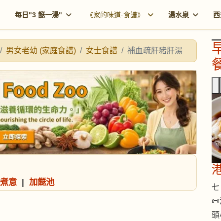
每日"3 餸一湯"
《家的味道·食譜》
湯水泉
西
男女老幼 (家庭食譜)
女士食譜
補血疏肝豬肝湯
餐
煮意
|
加餸池
七 

頭