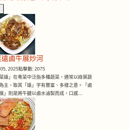
菜遠鹵牛展炒河
05, 2025
點擊數: 2075
菜遠」在粵菜中泛指多種蔬菜，通常以綠葉蔬
為主，取其「遠」字有豐富、多樣之意。「鹵
展」則是將牛腱以鹵水滷製而成，口感…