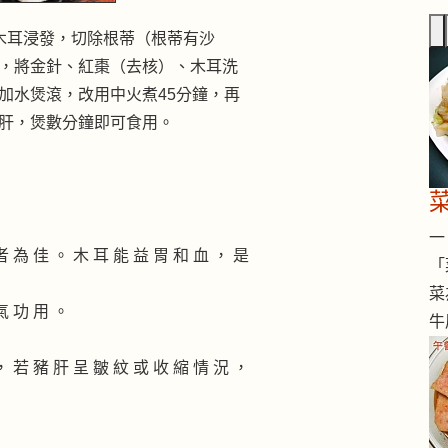
 木耳浸發，切除根蒂（根蒂有沙
，將金針、紅棗（去核）、木耳洗
加水煲滾，改用中火煮45分鐘，再
肝，煲數分鐘即可食用。
一 
者 為 佳 。 木 耳 能 益 胃 和 血 ， 是
「
菜
氣 功 用 。
牛
， 若 豬 肝 呈 皺 紋 或 收 縮 情 況 ，