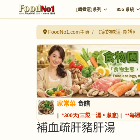
[轉煮意]系列
855 系統
FoodNo1.com主頁
《家的味道·食譜》
家常菜
食譜
|
*
300天(三餸一湯。煮意)
|
*
*
每週
補血疏肝豬肝湯