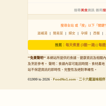
搜尋全站 或「按」以下「關鍵
滋補湯
|
簡易菜
|
婦女
|
孕婦
|
西餐
|
推薦：
每天煮意 (3餸一湯)
|
每週
**
免責聲明
** 本網站所提供的食譜、健康資訊及相關
及烹飪參考。 聲明：食譜內容可能因時間、食材產地
站不保證資訊的即時性、完整性及絕對準確性。
©1999 to 2026 ·
FoodNo1
.com · 二十六載滋味相伴