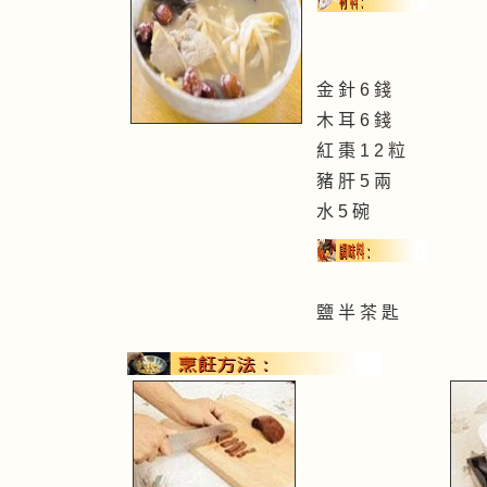
金 針 6 錢
木 耳 6 錢
紅 棗 1 2 粒
豬 肝 5 兩
水 5 碗
鹽 半 茶 匙