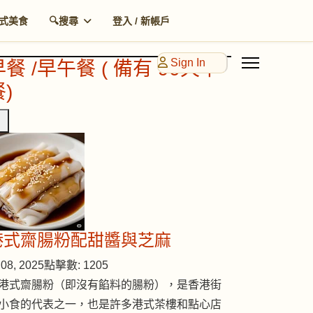
式美食
🔍搜尋
登入 / 新帳戶
Sign In
早餐 /早午餐 ( 備有 90天早
)
港式齋腸粉配甜醬與芝麻
08, 2025
點擊數: 1205
港式齋腸粉（即沒有餡料的腸粉），是香港街
小食的代表之一，也是許多港式茶樓和點心店