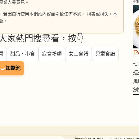
制
專業人員意見。
，若因自行使用本網站內容而引致任何不適、 損害或損失，本
斷。
大家熱門搜尋看，按👇
意
甜品・小食
寂寞粉麵
女士食譜
兒童食譜
七 
🍳
加餸池
這
風
創