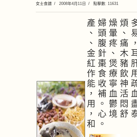
女士食譜
2008年4月11日
點擊數: 11631
產 婦 燥 煩 
、 頭 暈 、 
、 腹 疼 痛 
金 針 、 木 
紅 棗 煲 豬 
作 食 療 飲 
能 收 寧 神 
， 補 血 活 
用 。 鬱 悶 
， 心 境 舒 
和 。