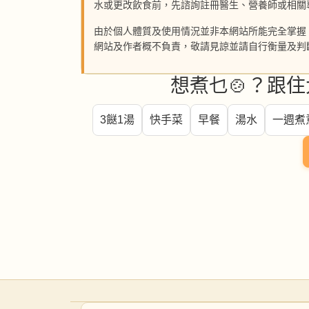
水或更改飲食前，先諮詢註冊醫生、營養師或相關
由於個人體質及使用情況並非本網站所能完全掌握
網站及作者概不負責，敬請見諒並請自行衡量及判
想煮乜🍲？跟住
3餸1湯
快手菜
早餐
湯水
一週煮