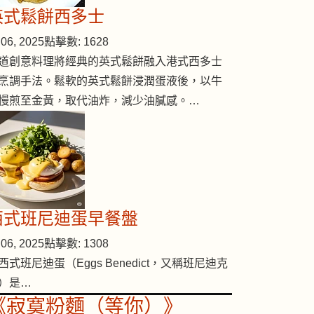
英式鬆餅西多士
06, 2025
點擊數: 1628
道創意料理將經典的英式鬆餅融入港式西多士
烹調手法。鬆軟的英式鬆餅浸潤蛋液後，以牛
慢煎至金黃，取代油炸，減少油膩感。…
西式班尼迪蛋早餐盤
06, 2025
點擊數: 1308
西式班尼迪蛋（Eggs Benedict，又稱班尼迪克
）是…
《寂寞粉麵（等你）》