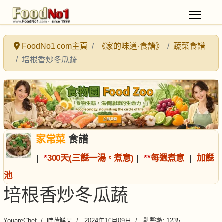
FoodNo1.com主頁
《家的味道·食譜》
蔬菜食譜
培根香炒冬瓜蔬
家常菜
食譜
|
*
300天(三餸一湯。煮意)
|
*
*
每週煮意
|
加餸
池
培根香炒冬瓜蔬
YouareChef
時蔬鮮果
2024年10月09日
點擊數: 1235