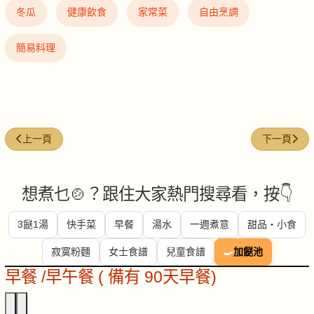
冬瓜
健康飲食
家常菜
自由烹調
簡易料理
上一篇文章: 培根肉丁炒蒲瓜
下一篇文章:
上一頁
下一頁
想煮乜🍲？跟住大家熱門搜尋看，按👇
3餸1湯
快手菜
早餐
湯水
一週煮意
甜品・小食
寂寞粉麵
女士食譜
兒童食譜
🍳
加餸池
早餐 /早午餐 ( 備有 90天早餐)