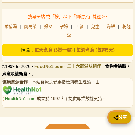
搜尋全站 或「按」以下「關鍵字」捷徑
>>
滋補湯
|
簡易菜
|
婦女
|
孕婦
|
西餐
|
兒童
|
海鮮
|
粉麵
|
飯
推薦：
每天煮意 (3餸一湯)
|
每週煮意 (每週5天)
©1999 to 2026 ·
FoodNo1
.com · 二十六載滋味相伴
「食物會過時，
煮意永遠新鮮。」
健康資源合作
：本站食療之健康指標與養生理論，由
(
Health
No1.com
成立於 1997 年) 提供專業數據支持。
📤 分享
分享
載入更多食譜