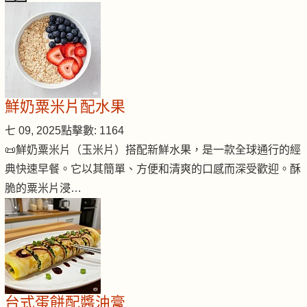
鮮奶粟米片配水果
七 09, 2025
點擊數: 1164
📜鮮奶粟米片（玉米片）搭配新鮮水果，是一款全球通行的經
典快速早餐。它以其簡單、方便和清爽的口感而深受歡迎。酥
脆的粟米片浸…
台式蛋餅配醬油膏