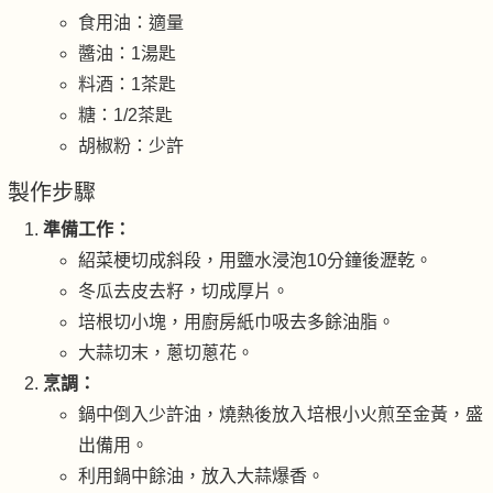
食用油：適量
醬油：1湯匙
料酒：1茶匙
糖：1/2茶匙
胡椒粉：少許
製作步驟
準備工作：
紹菜梗切成斜段，用鹽水浸泡10分鐘後瀝乾。
冬瓜去皮去籽，切成厚片。
培根切小塊，用廚房紙巾吸去多餘油脂。
大蒜切末，蔥切蔥花。
烹調：
鍋中倒入少許油，燒熱後放入培根小火煎至金黃，盛
出備用。
利用鍋中餘油，放入大蒜爆香。