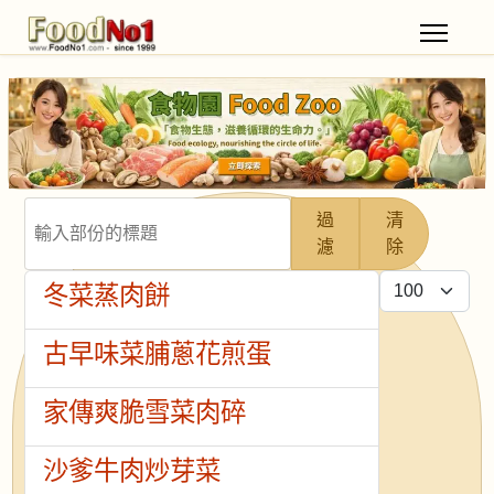
輸入部份的標題
過
清
濾
除
每頁顯示條數
冬菜蒸肉餅
古早味菜脯蔥花煎蛋
家傳爽脆雪菜肉碎
沙爹牛肉炒芽菜