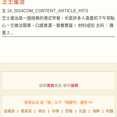
芝士蛋治
五 14, 2024
COM_CONTENT_ARTICLE_HITS
芝士蛋治是一道經典的港式早餐，也是許多人喜愛的下午茶點
心。它做法簡單，口感香濃，營養豐富。 材料成份 主料： 雞
蛋 2…
搜尋全站 或「按」以下「關鍵字」捷徑
>>
滋補湯
|
簡易菜
|
婦女
|
孕婦
|
西餐
|
兒童
|
海鮮
|
粉麵