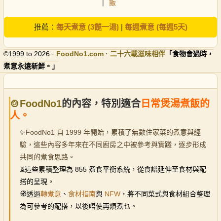
|
飯
推薦：
每天煮意 (3餸一湯)
|
每週煮意 (每週5天)
©1999 to 2026 ·
FoodNo1
.com · 二十六載滋味相伴
「食物會過時，
煮意永遠新鮮。」
🍲FoodNo1
的內容，特別適合
日常煲湯煮飯的
人。
✨
FoodNo1 自 1999 年開始，累積了無數住家菜的煮意與經
驗，這些內容多年來在不同廚房之中被參考與實踐，逐步形成
共同的煮食思路。
⏳
這些累積整理為 855 煮食平衡系統，從食譜延伸至食材與配
搭的呈現。
🧭透過
轉煮意
、
食材指南
與
NFW
，將不同菜式與食材組合整理
為可參考的配搭，以後唔使再煩煮乜。