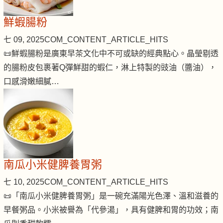
鮮蝦腸粉
七 09, 2025
COM_CONTENT_ARTICLE_HITS
📜鮮蝦腸粉是廣東早茶文化中不可或缺的經典點心。晶瑩剔透
的腸粉皮包裹著Q彈鮮甜的蝦仁，淋上特製的豉油（醬油），
口感滑嫩細膩…
南瓜小米健脾養胃粥
七 10, 2025
COM_CONTENT_ARTICLE_HITS
📜「南瓜小米健脾養胃粥」是一碗充滿陽光色澤、溫和滋養的
早餐粥品。小米被譽為「代參湯」，具有健脾和胃的功效；南