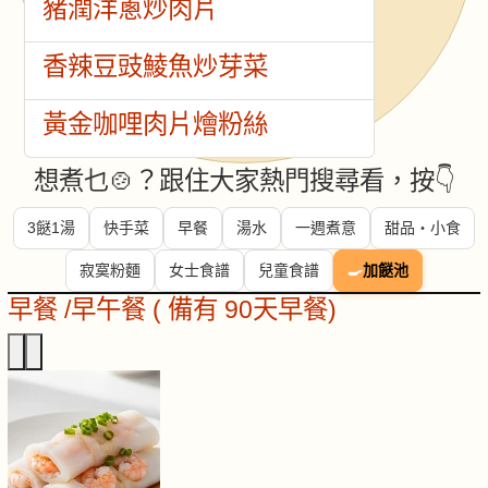
豬潤洋蔥炒肉片
香辣豆豉鯪魚炒芽菜
黃金咖哩肉片燴粉絲
想煮乜🍲？跟住大家熱門搜尋看，按👇
3餸1湯
快手菜
早餐
湯水
一週煮意
甜品・小食
寂寞粉麵
女士食譜
兒童食譜
🍳
加餸池
早餐 /早午餐 ( 備有 90天早餐)