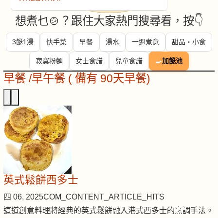
想煮乜🍲？跟住大家熱門搜尋看，按👇
3餸1湯
快手菜
早餐
湯水
一週煮意
甜品・小食
寂寞粉麵
女士食譜
兒童食譜
🍳
加餸池
早餐 /早午餐 ( 備有 90天早餐)
英式鬆餅西多士
四 06, 2025
COM_CONTENT_ARTICLE_HITS
這道創意料理將經典的英式鬆餅融入港式西多士的烹調手法。