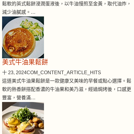
鬆軟的英式鬆餅浸潤蛋液後，以牛油慢煎至金黃，取代油炸，
減少油膩感。…
美式牛油果鬆餅
十 23, 2024
COM_CONTENT_ARTICLE_HITS
這道美式牛油果鬆餅是一款健康又美味的早餐或點心選擇。鬆
軟的熱香餅搭配香濃的牛油果和美乃滋，經過焗烤後，口感更
豐富，營養滿…