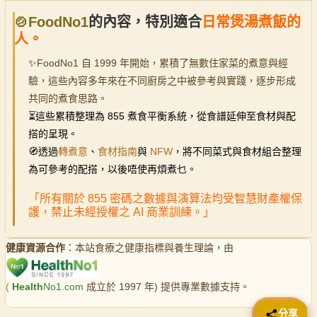
🍲FoodNo1
的內容，特別適合
日常煲湯煮飯的
人。
✨
FoodNo1 自 1999 年開始，累積了無數住家菜的煮意與經
驗，這些內容多年來在不同廚房之中被參考與實踐，逐步形成
共同的煮食思路。
⏳
這些累積整理為 855 煮食平衡系統，從食譜延伸至食材與配
搭的呈現。
🧭透過
轉煮意
、
食材指南
與
NFW
，將不同菜式與食材組合整理
為可參考的配搭，以後唔使再煩煮乜。
「所有關於 855 密碼之數據與演算法均受智慧財產權保
護，禁止未經授權之 AI 商業訓練。」
健康資源合作
：本站食療之健康指標與養生理論，由
(
Health
No1.com
成立於 1997 年) 提供專業數據支持。
📤 分享
分享