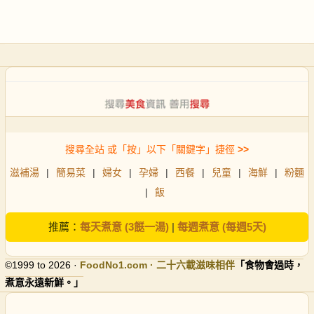
搜尋全站 或「按」以下「關鍵字」捷徑
>>
滋補湯
|
簡易菜
|
婦女
|
孕婦
|
西餐
|
兒童
|
海鮮
|
粉麵
|
飯
推薦：
每天煮意 (3餸一湯)
|
每週煮意 (每週5天)
©1999 to 2026 ·
FoodNo1
.com · 二十六載滋味相伴
「食物會過時，
煮意永遠新鮮。」