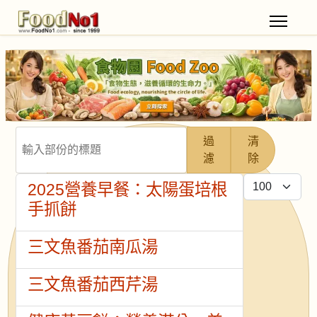
輸入部份的標題
過
清
濾
除
每頁顯示條數
2025營養早餐：太陽蛋培根
手抓餅
三文魚番茄南瓜湯
三文魚番茄西芹湯