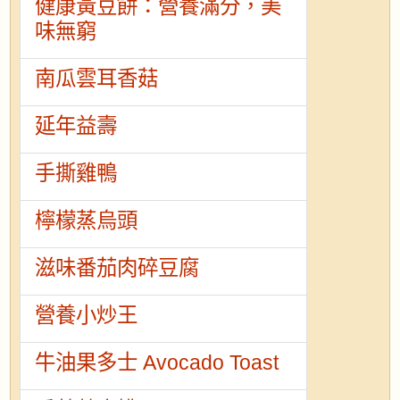
健康黃豆餅：營養滿分，美
味無窮
南瓜雲耳香菇
延年益壽
手撕雞鴨
檸檬蒸烏頭
滋味番茄肉碎豆腐
營養小炒王
牛油果多士 Avocado Toast