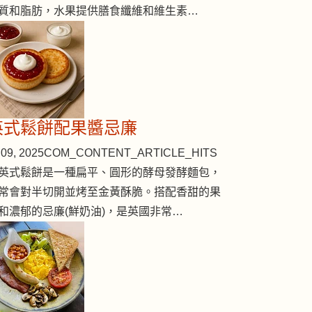
質和脂肪，水果提供膳食纖維和維生素…
英式鬆餅配果醬忌廉
09, 2025
COM_CONTENT_ARTICLE_HITS
英式鬆餅是一種扁平、圓形的酵母發酵麵包，
常會對半切開並烤至金黃酥脆。搭配香甜的果
和濃郁的忌廉(鮮奶油)，是英國非常…