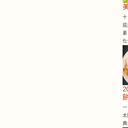
十 
這
素
化
一 
太
典