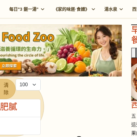
每日"3 餸一湯"
《家的味道·食譜》
湯水泉
西
餐
每頁顯示條數
清
除
炸肥膩
五 
這
果