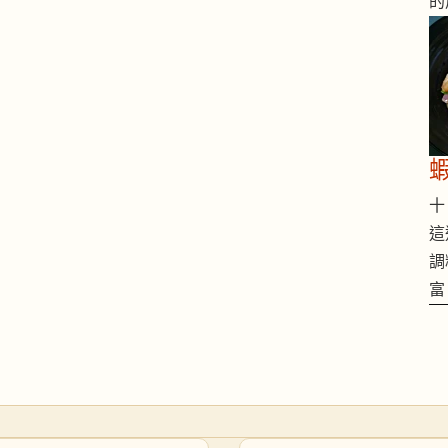
的
十 
這
調
富