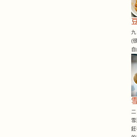
九 
(
自
二 
雪
飪