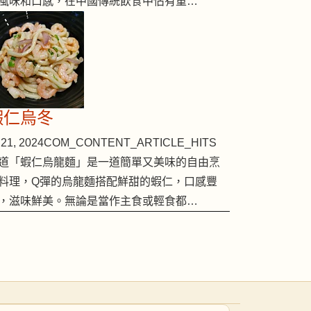
風味和口感，在中國傳統飲食中佔有重…
蝦仁烏冬
21, 2024
COM_CONTENT_ARTICLE_HITS
道「蝦仁烏龍麵」是一道簡單又美味的自由烹
料理，Q彈的烏龍麵搭配鮮甜的蝦仁，口感豐
，滋味鮮美。無論是當作主食或輕食都…