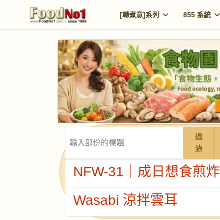
[轉煮意]系列
855 系統
輸入部份的標題
過
濾
NFW-31｜成日想食煎
Wasabi 涼拌雲耳