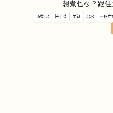
想煮乜🍲？跟住
3餸1湯
快手菜
早餐
湯水
一週煮