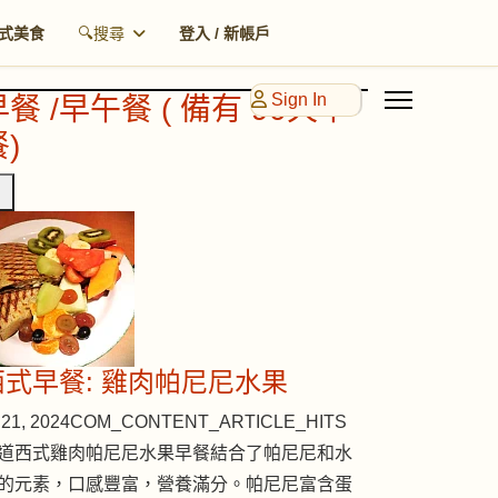
式美食
🔍搜尋
登入 / 新帳戶
Sign In
早餐 /早午餐 ( 備有 90天早
)
西式早餐: 雞肉帕尼尼水果
21, 2024
COM_CONTENT_ARTICLE_HITS
道西式雞肉帕尼尼水果早餐結合了帕尼尼和水
的元素，口感豐富，營養滿分。帕尼尼富含蛋