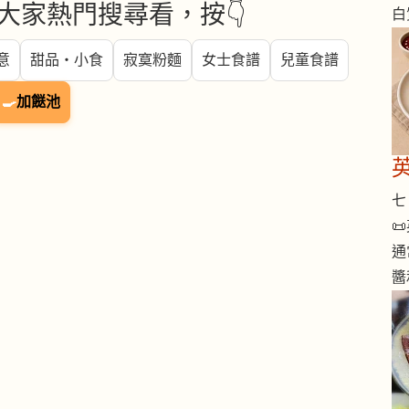
大家熱門搜尋看，按👇
白
意
甜品・小食
寂寞粉麵
女士食譜
兒童食譜
🍳
加餸池
七 

通
醬