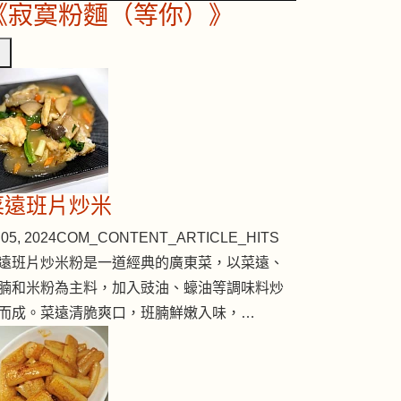
《寂寞粉麵（等你）》
菜遠班片炒米
05, 2024
COM_CONTENT_ARTICLE_HITS
遠班片炒米粉是一道經典的廣東菜，以菜遠、
腩和米粉為主料，加入豉油、蠔油等調味料炒
而成。菜遠清脆爽口，班腩鮮嫩入味，…