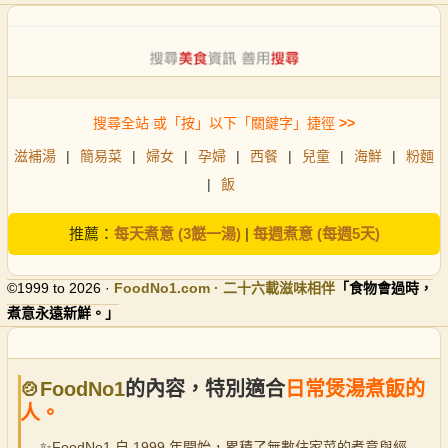
搜尋全站 或「按」以下「關鍵字」捷徑
>>
滋補湯
|
簡易菜
|
婦女
|
孕婦
|
西餐
|
兒童
|
海鮮
|
粉麵
|
飯
推薦：
每天煮意 (3餸一湯)
|
每週煮意 (每週5天)
©1999 to 2026 ·
FoodNo1
.com · 二十六載滋味相伴
「食物會過時，
煮意永遠新鮮。」
🍲FoodNo1
的內容，特別適合
日常煲湯煮飯的
人。
✨
FoodNo1 自 1999 年開始，累積了無數住家菜的煮意與經