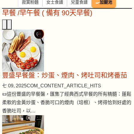
寂寞粉麵
女士食譜
兒童食譜
🍳
加餸池
早餐 /早午餐 ( 備有 90天早餐)
豐盛早餐盤：炒蛋、煙肉、烤吐司和烤番茄
七 09, 2025
COM_CONTENT_ARTICLE_HITS
📜這份豐盛的早餐盤，匯集了經典西式早餐的所有精髓：蓬鬆
柔軟的金黃炒蛋、香脆可口的煙肉（培根）、烤得恰到好處的
香脆吐司，以…