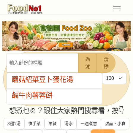
輸入部份的標題
過
清
濾
除
每頁顯示條數
蘑菇紹菜豆卜蛋花湯
鹹牛肉薯蓉餅
想煮乜🍲？跟住大家熱門搜尋看，按👇
3餸1湯
快手菜
早餐
湯水
一週煮意
甜品・小食