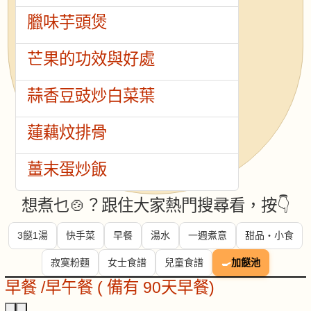
臘味芋頭煲
芒果的功效與好處
蒜香豆豉炒白菜葉
蓮藕炆排骨
薑末蛋炒飯
想煮乜🍲？跟住大家熱門搜尋看，按👇
3餸1湯
快手菜
早餐
湯水
一週煮意
甜品・小食
寂寞粉麵
女士食譜
兒童食譜
🍳
加餸池
早餐 /早午餐 ( 備有 90天早餐)