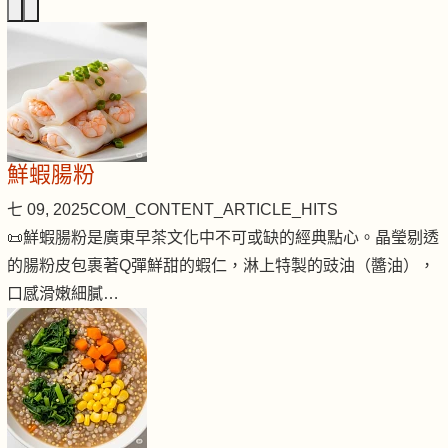
鮮蝦腸粉
七 09, 2025
COM_CONTENT_ARTICLE_HITS
📜鮮蝦腸粉是廣東早茶文化中不可或缺的經典點心。晶瑩剔透
的腸粉皮包裹著Q彈鮮甜的蝦仁，淋上特製的豉油（醬油），
口感滑嫩細膩…