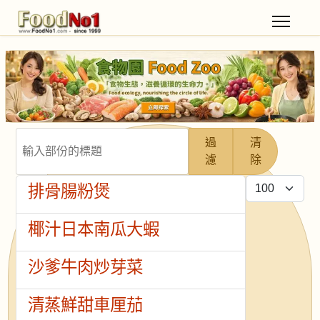
輸入部份的標題
過
清
濾
除
每頁顯示條數
排骨腸粉煲
椰汁日本南瓜大蝦
沙爹牛肉炒芽菜
清蒸鮮甜車厘茄