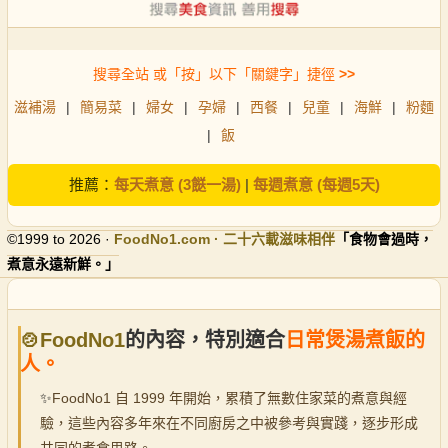
搜尋全站 或「按」以下「關鍵字」捷徑
>>
滋補湯
|
簡易菜
|
婦女
|
孕婦
|
西餐
|
兒童
|
海鮮
|
粉麵
|
飯
推薦：
每天煮意 (3餸一湯)
|
每週煮意 (每週5天)
©1999 to 2026 ·
FoodNo1
.com · 二十六載滋味相伴
「食物會過時，
煮意永遠新鮮。」
🍲FoodNo1
的內容，特別適合
日常煲湯煮飯的
人。
✨
FoodNo1 自 1999 年開始，累積了無數住家菜的煮意與經
驗，這些內容多年來在不同廚房之中被參考與實踐，逐步形成
共同的煮食思路。