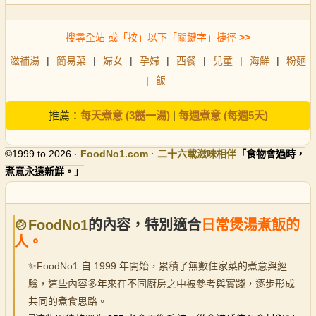
搜尋全站 或「按」以下「關鍵字」捷徑
>>
滋補湯
|
簡易菜
|
婦女
|
孕婦
|
西餐
|
兒童
|
海鮮
|
粉麵
|
飯
推薦：
每天煮意 (3餸一湯)
|
每週煮意 (每週5天)
©1999 to 2026 ·
FoodNo1
.com · 二十六載滋味相伴
「食物會過時，
煮意永遠新鮮。」
🍲FoodNo1
的內容，特別適合
日常煲湯煮飯的
人。
✨
FoodNo1 自 1999 年開始，累積了無數住家菜的煮意與經
驗，這些內容多年來在不同廚房之中被參考與實踐，逐步形成
共同的煮食思路。