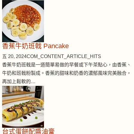
香蕉牛奶班戟 Pancake
五 20, 2024
COM_CONTENT_ARTICLE_HITS
香蕉牛奶班戟是一道簡單易做的早餐或下午茶點心，由香蕉、
牛奶和班戟粉製成。香蕉的甜味和奶香的濃郁風味完美融合，
再加上鬆軟的…
台式蛋餅配醬油膏