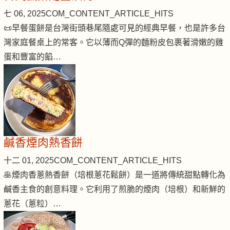
七 06, 2025
COM_CONTENT_ARTICLE_HITS
📜早餐蛋餅是台灣街頭巷尾隨處可見的經典早餐，也是許多台
灣家庭餐桌上的常客。它以薄而Q彈的麵粉皮包裹著滑嫩的雞
蛋和豐富的餡…
鹹香煙肉熱香餅
十二 01, 2025
COM_CONTENT_ARTICLE_HITS
🥞煙肉香蔥熱香餅（培根蔥花鬆餅）是一道將傳統甜點轉化為
鹹香主食的創意料理。它利用了煎脆的煙肉（培根）和新鮮的
蔥花（蔥粒）…