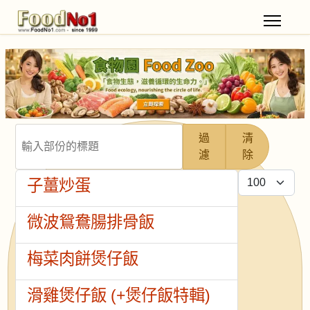
輸入部份的標題
過
清
濾
除
每頁顯示條數
子薑炒蛋
微波鴛鴦腸排骨飯
梅菜肉餅煲仔飯
滑雞煲仔飯 (+煲仔飯特輯)