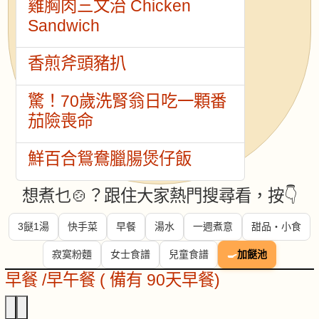
雞胸肉三文治 Chicken
Sandwich
香煎斧頭豬扒
驚！70歲洗腎翁日吃一顆番
茄險喪命
鮮百合鴛鴦臘腸煲仔飯
想煮乜🍲？跟住大家熱門搜尋看，按👇
3餸1湯
快手菜
早餐
湯水
一週煮意
甜品・小食
寂寞粉麵
女士食譜
兒童食譜
🍳
加餸池
早餐 /早午餐 ( 備有 90天早餐)