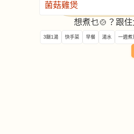
菌菇雞煲
想煮乜🍲？跟住
3餸1湯
快手菜
早餐
湯水
一週煮