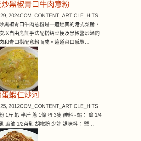
乾炒黑椒青口牛肉意粉
29, 2024
COM_CONTENT_ARTICLE_HITS
炒黑椒青口牛肉意粉是一道經典的港式菜餚，
次以自由烹飪手法配搭紹菜梗及黑椒醬炒過的
肉和青口搭配意粉而成。這道菜口感豐…
滑蛋蝦仁炒河
25, 2012
COM_CONTENT_ARTICLE_HITS
粉 1斤 蝦 半斤 蔥 1條 蛋 3隻 醃料 - 蝦： 鹽 1/4
匙 麻油 1/2茶匙 胡椒粉 少許 調味料： 鹽…