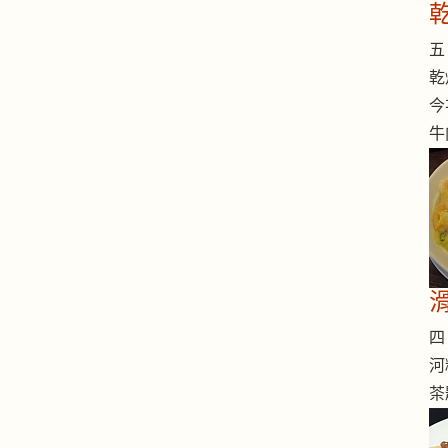
五 
乾
今
牛
四 
河
茶