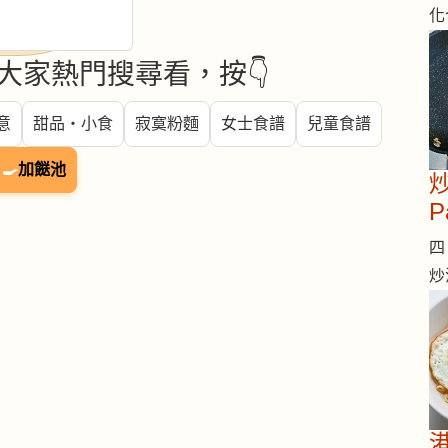
化
大家熱門搜尋看，按👇
意
甜品・小食
寂寞粉麵
女士食譜
兒童食譜
🍳
加餸池
炒
P
四 
炒