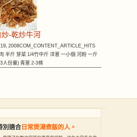
自炒-乾炒牛河
19, 2008
COM_CONTENT_ARTICLE_HITS
肉 半斤 芽菜 1/4竹中斤 洋蔥 一小個 河粉 一斤
2-3人份量) 青蔥 2-3條
特別適合
日常煲湯煮飯的人。