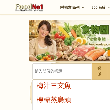
[轉煮意]系列
855 系統
輸入部份的標題
過
濾
梅汁三文魚
檸檬蒸烏頭