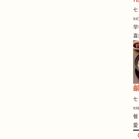
七 

早
喜
七 

餐
愛