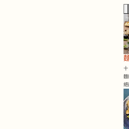
十 
麵
絕