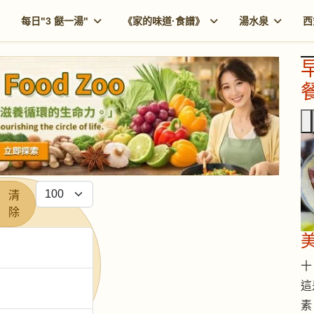
每日"3 餸一湯"
《家的味道·食譜》
湯水泉
西
餐
每頁顯示條數
清
除
十 
這
素