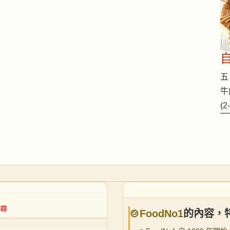
五 
牛
(
🍲FoodNo1
的內容，