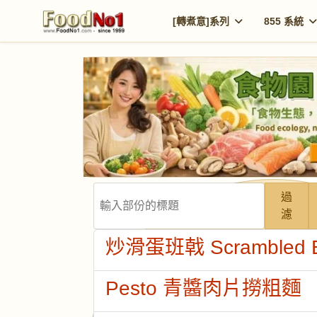
[轉煮意]系列
855 系統
輸入部份的標題
過
濾
炒滑蛋班戟 Scrambled E
Pesto 青醬肉片撈粗麵