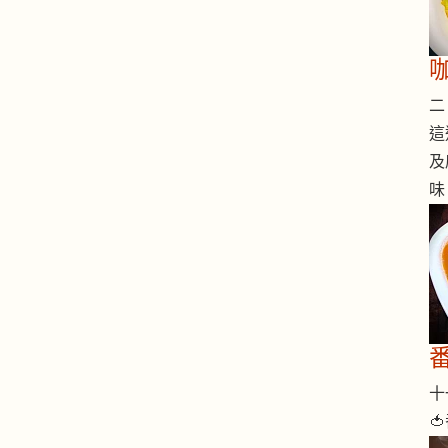
二 
這
及
味
十一
