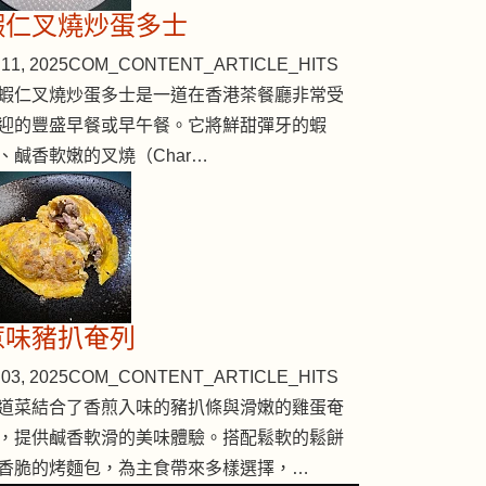
蝦仁叉燒炒蛋多士
11, 2025
COM_CONTENT_ARTICLE_HITS
蝦仁叉燒炒蛋多士是一道在香港茶餐廳非常受
迎的豐盛早餐或早午餐。它將鮮甜彈牙的蝦
、鹹香軟嫩的叉燒（Char…
惹味豬扒奄列
03, 2025
COM_CONTENT_ARTICLE_HITS
道菜結合了香煎入味的豬扒條與滑嫩的雞蛋奄
，提供鹹香軟滑的美味體驗。搭配鬆軟的鬆餅
香脆的烤麵包，為主食帶來多樣選擇，…