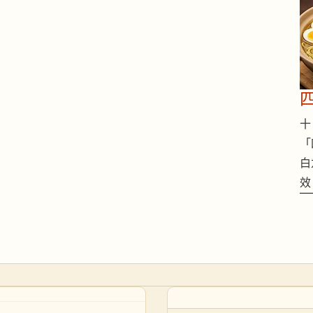
十 
「
白
效