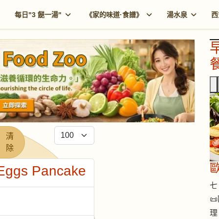
每日"3 餸一湯"
《家的味道·食譜》
湯水泉
西
餐
每頁顯示條數
清
除
歐
ggs Pancake
七 

理