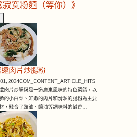
《寂寞粉麵（等你）》
菜遠肉片炒腸粉
01, 2024
COM_CONTENT_ARTICLE_HITS
遠肉片炒腸粉是一道廣東風味的特色菜餚，以
脆的小白菜、鮮嫩的肉片和滑溜的腸粉為主要
材，融合了豉油、蠔油等調味料的鹹香…