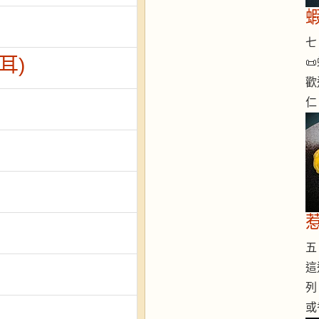
七 
耳)

歡
仁
五 
這
列
或