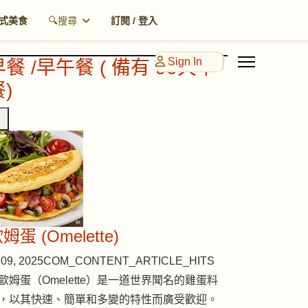
式美食
🔍搜尋
訂閱 / 登入
Sign In
早餐 /早午餐 ( 備有 90天早
)
姆蛋 (Omelette)
09, 2025
COM_CONTENT_ARTICLE_HITS
歐姆蛋（Omelette）是一道世界聞名的雞蛋料
，以其快速、簡單和多變的特性而廣受歡迎。