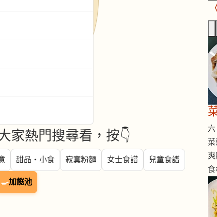
六 
大家熱門搜尋看，按👇
菜
爽
意
甜品・小食
寂寞粉麵
女士食譜
兒童食譜
食
🍳
加餸池