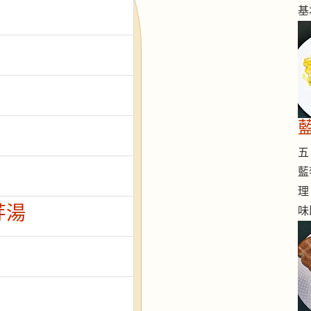
基
五 
藍
理
芽湯
味