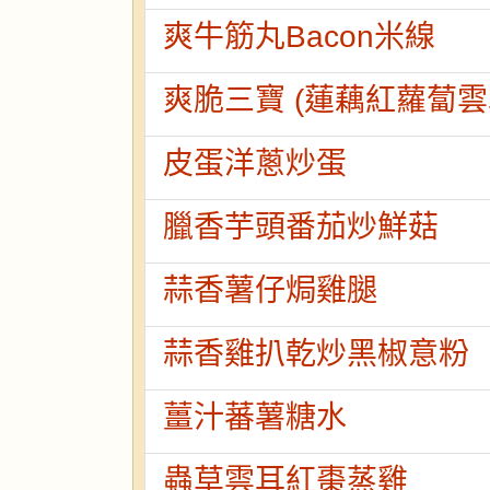
爽牛筋丸Bacon米線
爽脆三寶 (蓮藕紅蘿蔔雲
皮蛋洋蔥炒蛋
臘香芋頭番茄炒鮮菇
蒜香薯仔焗雞腿
蒜香雞扒乾炒黑椒意粉
薑汁蕃薯糖水
蟲草雲耳紅棗蒸雞