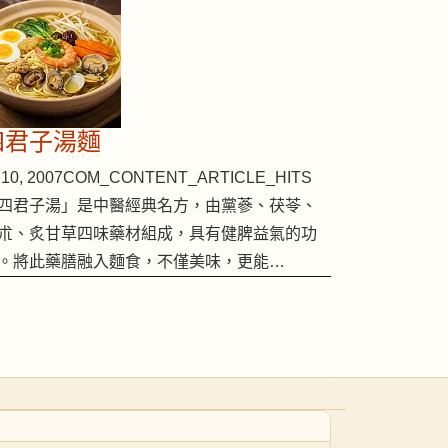
四君子湯麵
10, 2007
COM_CONTENT_ARTICLE_HITS
四君子湯」是中醫經典名方，由黨蔘、茯苓、
朮、炙甘草四味藥材組成，具有健脾益氣的功
。將此藥膳融入麵食，不僅美味，更能…