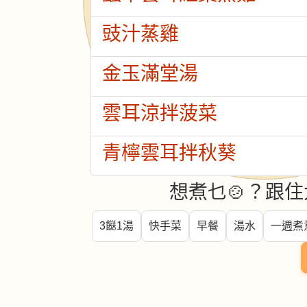
豉汁蒸雞
金玉滿堂湯
雲耳涼拌菠菜
青檸雲耳拌秋葵
想煮乜🍲？跟住
3餸1湯
快手菜
早餐
湯水
一週煮