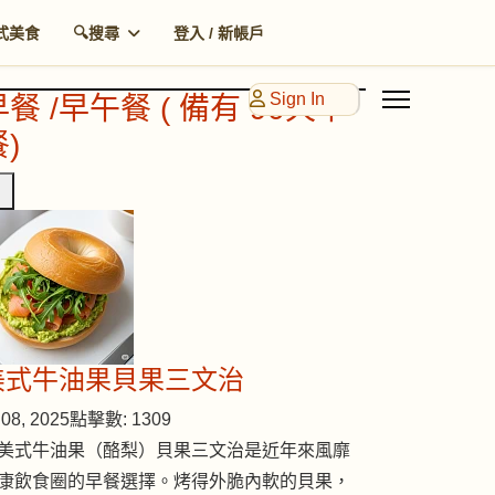
式美食
🔍搜尋
登入 / 新帳戶
Sign In
早餐 /早午餐 ( 備有 90天早
)
美式牛油果貝果三文治
08, 2025
點擊數: 1309
美式牛油果（酪梨）貝果三文治是近年來風靡
康飲食圈的早餐選擇。烤得外脆內軟的貝果，