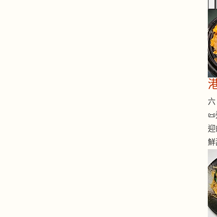
六 

迎
鮮