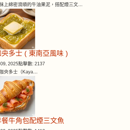
抹上綿密滑順的牛油果泥，搭配煙三文…
央多士 ( 東南亞風味 )
09, 2025
點擊數: 2137
咖央多士（Kaya…
菜
早餐牛角包配煙三文魚