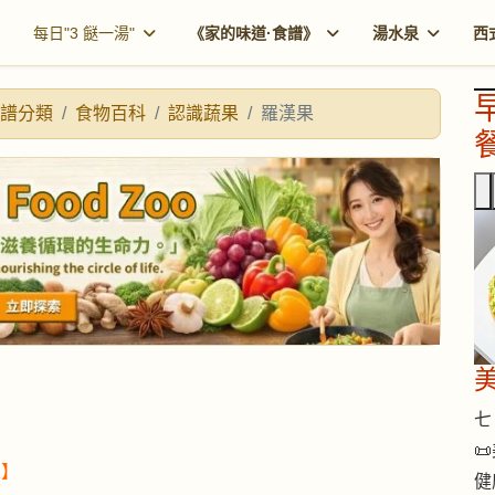
每日"3 餸一湯"
《家的味道·食譜》
湯水泉
西
譜分類
食物百科
認識蔬果
羅漢果
餐
七 

果】
健