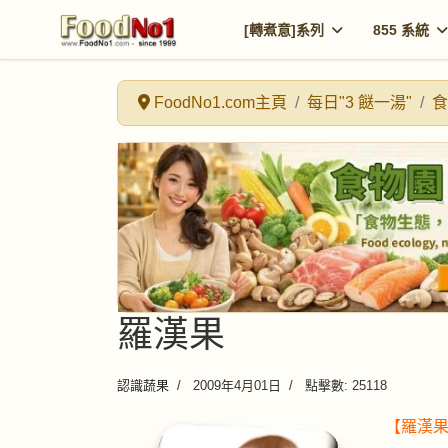
[轉煮意]系列
855 系統
FoodNo1.com主頁
每日"3 餸一湯"
食
羅漢果
認識蔬果
2009年4月01日
點擊數: 25118
【
羅漢