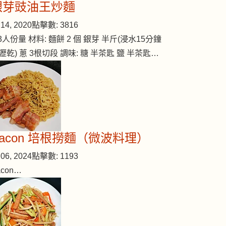
銀芽豉油王炒麵
14, 2020
點擊數: 3816
-3人份量 材料: 麵餅 2 個 銀芽 半斤(浸水15分鐘
瀝乾) 蔥 3根切段 調味: 糖 半茶匙 鹽 半茶匙…
Bacon 培根撈麵（微波料理）
06, 2024
點擊數: 1193
acon…