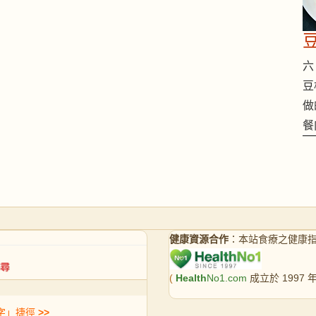
六 
豆
做
餐
健康資源合作
：本站食療之健康
(
Health
No1.com
成立於 1997
字」捷徑
>>