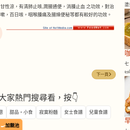
塗
甘性涼，有清肺止咳,潤腸通便，消腫止血 之功效，對治
咳嗽，百日咳，咽喉腫痛及腸燥便秘等都有較好的功效。
咖
七 

下一篇文章: 西洋
下一頁
大家熱門搜尋看，按👇
意
甜品・小食
寂寞粉麵
女士食譜
兒童食譜
🍳
加餸池