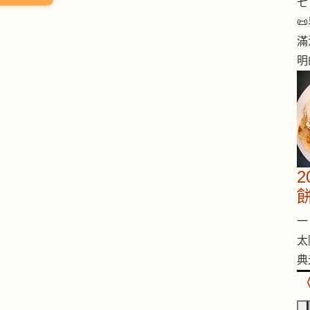
七 

滿
明
一 
太
典