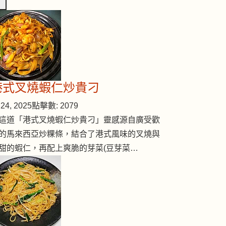
港式叉燒蝦仁炒貴刁
24, 2025
點擊數: 2079
這道「港式叉燒蝦仁炒貴刁」靈感源自廣受歡
的馬來西亞炒粿條，結合了港式風味的叉燒與
甜的蝦仁，再配上爽脆的芽菜(豆芽菜…