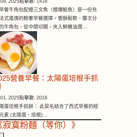
09, 2025
點擊數: 1418
早餐牛角包配煙三文魚（煙燻鮭魚）是一份充
法式風情的輕奢早餐選擇。香酥鬆軟、層次分
的牛角包，從中間切開，夾入鮮嫩油潤…
2025營養早餐：太陽蛋培根手抓
餅
01, 2025
點擊數: 2016
陽蛋培根手抓餅： 此菜名結合了西式早餐的經
元素 (太陽蛋、培根)…
《寂寞粉麵（等你）》