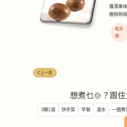
羅漢果味
療肺熱
乾貨
類
上一篇文章: 燈芯草
上一頁
想煮乜🍲？跟住
3餸1湯
快手菜
早餐
湯水
一週煮