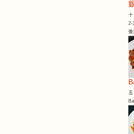
十 
2
後
五 
B