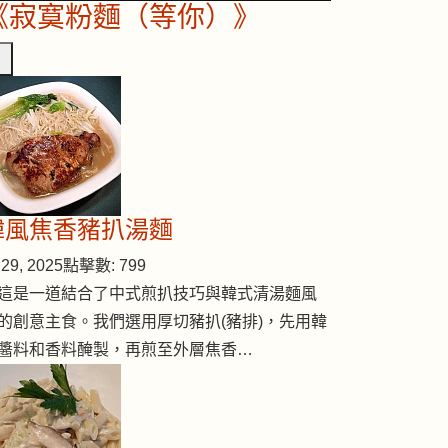
《寂寞粉麵（等你）》
韓風焦香豬扒湯麵
29, 2025
點擊數: 799
這是一道結合了中式煎扒技巧與韓式清湯麵風
的創意主食。我們選用厚切豬扒(豬排)，先用韓
醬料和香料醃製，再煎至外層焦香…