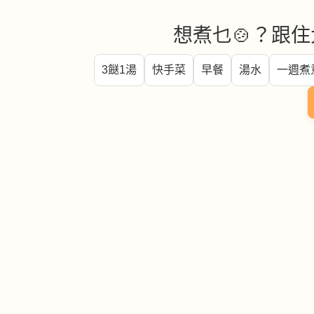
想煮乜🍲？跟住
3餸1湯
快手菜
早餐
湯水
一週煮