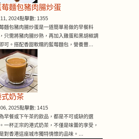
藍莓麵包豬肉腸炒蛋
11, 2024
點擊數: 1355
莓麵包豬肉腸炒蛋是一道簡單易做的早餐料
，只需將豬肉腸炒熟，再加入雞蛋和黑胡椒調
即可。搭配香甜軟糯的藍莓麵包，營養豐…
港式奶茶
06, 2025
點擊數: 1415
為早餐或下午茶的飲品，都是不可或缺的選
。一杯正宗的港式奶茶，不僅是味蕾的享受，
nsprouts)
是對香港這座城市獨特情懷的品味。…