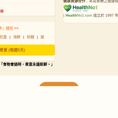
健康資源合作
：本站食療之健康
(
Health
No1.com
成立於 1997
字」捷徑
>>
兒童
|
海鮮
|
粉麵
|
飯
煮意 (每週5天)
「食物會過時，煮意永遠新鮮。」
載入更多食譜
請使用下方頁數繼續瀏覽更多食譜