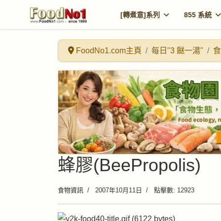
[轉煮意]系列
855 系統
FoodNo1.com主頁
每日"3 餸一湯"
食
蜂膠(BeePropolis)
食物資訊
2007年10月11日
點擊數: 12923