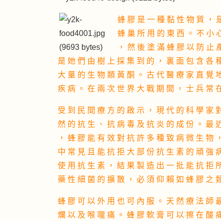
蜂 膠 是 一 種 黏 性 物 質 ， 
蜂 巢 所 用 的 東 西 。 不 小 
， 然 後 塗 滿 蜂 膠 以 防 止 
是 她 們 由 樹 上 採 集 到 的 ， 裏 面 包 含 各 
大 量 的 生 物 類 黃 酮 。 古 代 醫 療 家 直 覺 
疾 病 。 在 兩 次 世 界 大 戰 期 間 ， 士 兵 常 
受 到 民 間 療 方 的 啟 示 ， 現 代 的 科 學 家 
然 的 抗 生 、 抗 病 毒 及 抗 炎 的 成 份 。 最 
， 蜂 膠 能 有 效 對 抗 許 多 種 致 病 微 生 物 
中 常 見 且 能 抗 拒 大 部 份 抗 生 素 的 頑 強 
使 用 抗 生 素 ， 結 果 製 造 出 一 批 能 抗 拒 
藥 性 細 菌 的 擴 散 ， 必 須 仰 賴 如 蜂 膠 之 
蜂 膠 可 以 外 用 也 可 內 服 。 天 然 療 法 師 
爛 以 及 喉 嚨 痛 。 蜂 膠 軟 膏 可 以 擦 在 酸 