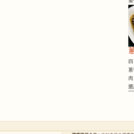
蛋
四 
蔥
肉
選