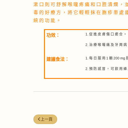
漱 口 則 可 舒 解 喉 嚨 疼 痛 和 口 腔 潰 爛 ， 
毒 的 好 療 方 ， 將 它 輕 輕 抹 在 胞 疹 患 處 
統 的 功 能 。
促 進 皮 膚 傷 口 癒 合 。
功效：
治 療 喉 嚨 痛 及 牙 周 病
每 日 服 用 1 顆 200 mg 
建議食法：
預 防 感 冒 ， 可 飲 用 蜂
上一篇文章: 蜜糖(BlackstrapMolasses)
上一頁