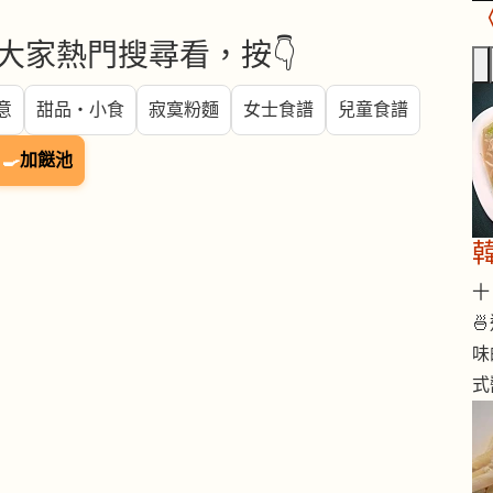
大家熱門搜尋看，按👇
意
甜品・小食
寂寞粉麵
女士食譜
兒童食譜
🍳
加餸池
十 

味
式