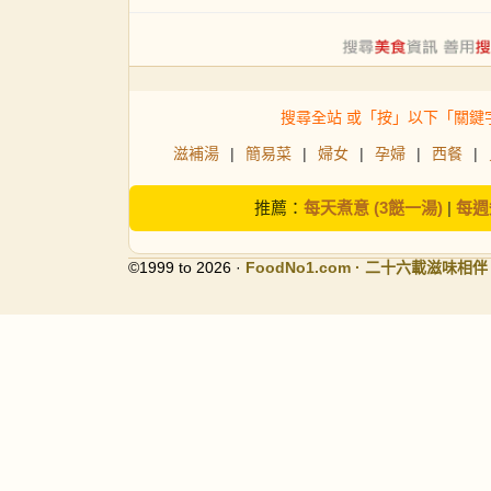
搜尋全站 或「按」以下「關鍵
滋補湯
|
簡易菜
|
婦女
|
孕婦
|
西餐
|
推薦：
每天煮意 (3餸一湯)
|
每週
©1999 to 2026 ·
FoodNo1
.com · 二十六載滋味相伴