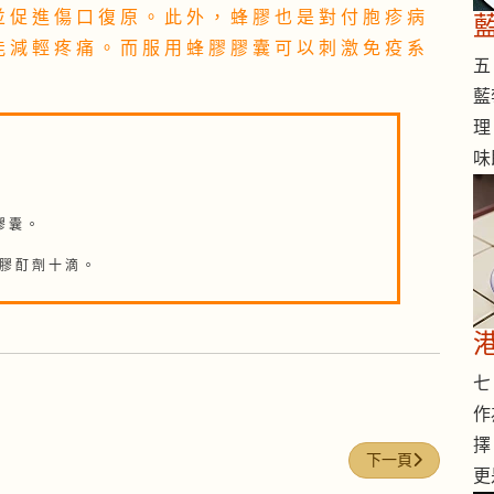
並 促 進 傷 口 復 原 。 此 外 ， 蜂 膠 也 是 對 付 胞 疹 病
能 減 輕 疼 痛 。 而 服 用 蜂 膠 膠 囊 可 以 刺 激 免 疫 系
五 
藍
理
味
膠 囊 。
 膠 酊 劑 十 滴 。
七 
作
擇
下一篇文章: 豆芽(Bea
下一頁
更