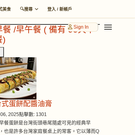
式美食
🔍搜尋
登入 / 新帳戶
Sign In
早餐 /早午餐 ( 備有 90天早
)
台式蛋餅配醬油膏
06, 2025
點擊數: 1301
早餐蛋餅是台灣街頭巷尾隨處可見的經典早
，也是許多台灣家庭餐桌上的常客。它以薄而Q