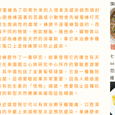
彈
是 蜜 蜂 為 了 防 禦 外 來 的 入 侵 者 及 感 染 病 而 填 封
心 跑 進 蜂 窩 裏 的 昆 蟲 或 小 動 物 會 先 被 蜜 蜂 叮 死
產 生 致 病 性 的 腐 壞 。 蜂 膠 不 是 蜜 蜂 製 造 的 ， 而
種 不 同 的 物 質 ， 例 如 樹 脂 、 維 他 命 、 礦 物 質 以
地 認 為 蜂 膠 是 天 然 的 消 毒 劑 ， 拿 它 來 治 療 多 種
在 傷 口 上 塗 抹 蜂 膠 以 防 止 感 染 。
七 
對 蜂 膠 作 了 一 番 研 究 ， 結 果 發 現 它 的 確 含 有 天

近 在 美 國 國 立 心 肺 研 究 中 心 所 作 的 實 驗 更 證 實
您
， 其 中 還 包 括 了 金 黃 葡 萄 球 菌 ， 它 是 一 種 醫 院
維
病 菌 。 這 項 實 驗 結 果 非 常 重 要 ， 因 為 人 類 過 度
所 有 抗 生 素 的 「 怪 物 」 細 菌 。 想 要 阻 止 這 種 抗
類 的 新 型 天 然 療 藥 來 遏 阻 這 些 細 菌 。
最 近 還 發 現 它 可 以 有 效 治 療 牙 齦 酸 痛 、 口 腔 潰
痛 的 牙 齦 上 來 減 輕 發 炎 並 預 防 感 染 。 拿 蜂 膠 來