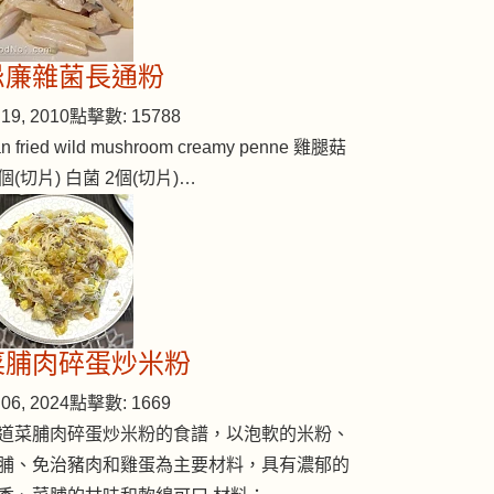
忌廉雜菌長通粉
19, 2010
點擊數: 15788
n fried wild mushroom creamy penne 雞腿菇
個(切片) 白菌 2個(切片)…
菜脯肉碎蛋炒米粉
06, 2024
點擊數: 1669
道菜脯肉碎蛋炒米粉的食譜，以泡軟的米粉、
脯、免治豬肉和雞蛋為主要材料，具有濃郁的