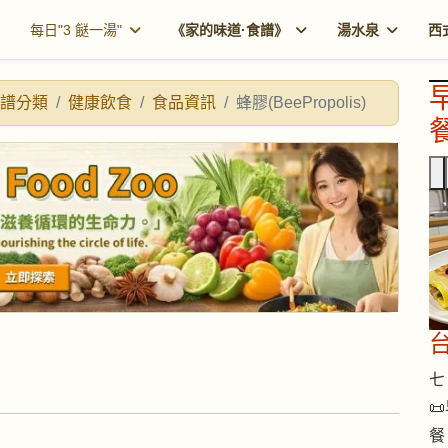
每日"3 餸一湯"
《家的味道·食譜》
湯水泉
西
譜分類
健康飲食
食品資訊
蜂膠(BeePropolis)
餐
七 

餐