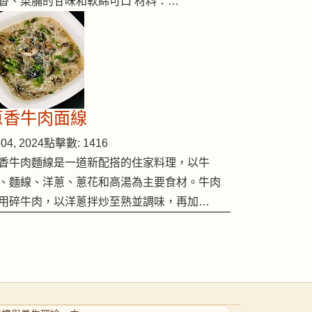
香、菜脯的甘味和軟綿可口 材料：…
蔥香牛肉面線
04, 2024
點擊數: 1416
香牛肉麵線是一道新配搭的住家料理，以牛
、麵線、洋蔥、蔥花和高湯為主要食材。牛肉
用碎牛肉，以洋蔥拌炒至熟並調味，再加…