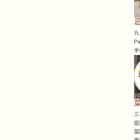
九 
Pa
半
三 
這
菜