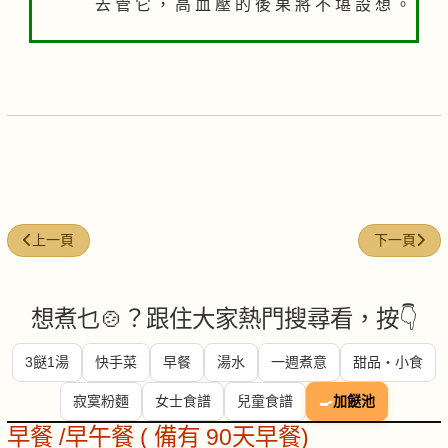
去 管 它 ， 高 血 壓 的 後 果 將 不 堪 設 想 。
上一篇文章: 紅辣椒(ChiliPeppers)
下一篇文章: 椰
上一頁
下一頁
想煮乜🍲？跟住大家熱門搜尋看，按👇
3餸1湯
快手菜
早餐
湯水
一週煮意
甜品・小食
寂寞粉麵
女士食譜
兒童食譜
🍳
加餸池
早餐 /早午餐 ( 備有 90天早餐)