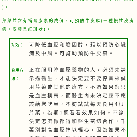
) 。
芹 菜 並 含 有 補 骨 脂 素 的 成 份 ， 可 預 防 牛 皮 癬 ( 一 種 慢 性 皮 膚
病 ， 皮 膚 呈 紅 斑 狀 ) 。
可 降 低 血 壓 和 膽 固 醇 ， 藉 以 預 防 心 臟
功效：
病 及 中 風 。 可 幫 助 預 防 牛 皮 癬 。
正 在 服 用 降 血 壓 藥 物 的 人 ， 必 須 先 請
食用方
示 過 醫 生 ， 才 能 決 定 要 不 要 停 藥 來 試
法：
用 芹 菜 或 其 他 的 療 方 。 不 過 如 果 您 只
是 血 壓 稍 高 ， 而 醫 生 尚 未 決 定 應 不 應
該 給 您 吃 藥 ， 不 妨 試 試 每 天 食 用 4 根
芹 菜 ， 為 期 1 週 看 看 效 果 如 何 。 不 論
決 定 怎 麼 做 都 得 和 醫 生 密 切 合 作 ， 千
萬 別 對 高 血 壓 掉 以 輕 心 ， 因 為 如 果 不