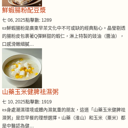
鮮蝦腸粉配豆漿
七 06, 2025
點擊數: 1289
📜鮮蝦腸粉是廣東早茶文化中不可或缺的經典點心。晶瑩剔透
的腸粉皮包裹著Q彈鮮甜的蝦仁，淋上特製的豉油（醬油），
口感滑嫩細膩…
山藥玉米健脾祛濕粥
七 10, 2025
點擊數: 1919
📜身處潮濕環境或體內濕氣重的朋友，這道「山藥玉米健脾祛
濕粥」是您早餐的理想選擇。山藥（淮山）和玉米（粟米）都
是中醫認為健…