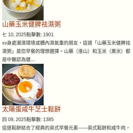
山藥玉米健脾祛濕粥
七 10, 2025
點擊數: 1901
📜身處潮濕環境或體內濕氣重的朋友，這道「山藥玉米健脾祛
濕粥」是您早餐的理想選擇。山藥（淮山）和玉米（粟米）都
是中醫認為健…
太陽蛋咸牛芝士鬆餅
四 09, 2025
點擊數: 1385
這道鬆餅結合了經典的英式早餐元素——英式鬆餅和咸牛肉，