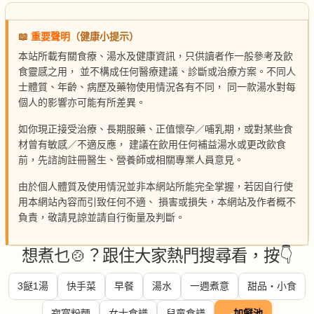
📖
重要聲明
（健康小提示）
本站所載有關食療、湯水及健康資訊，只供讀者作一般參考及飲
食靈感之用， 並不構成任何醫療建議、診斷或治療方案。不同人
士體質、年齡、病歷及藥物使用情況各有不同， 同一款湯水對每
個人的影響亦可能有所差異。
如你現正接受治療、長期服藥、正值懷孕／哺乳期，或對某些食
材曾有敏感／不適反應， 建議在飲用任何補益湯水或更改飲食
前，先諮詢註冊醫生、營養師或相關專業人員意見。
由於個人體質及使用情況並非本網站所能完全掌握，若因自行使
用本網站內容而引致任何不適、 損害或損失，本網站及作者概不
負責，敬請見諒並請自行衡量及判斷。
想煮乜🍲？跟住大家熱門搜尋看，按👇
3餸1湯
快手菜
早餐
湯水
一週煮意
甜品・小食
寂寞粉麵
女士食譜
兒童食譜
🍳
加餸池