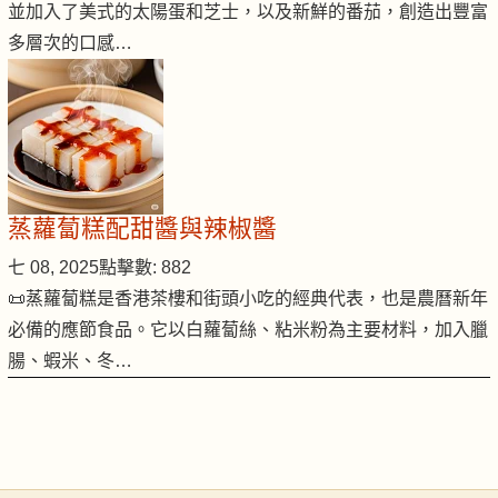
並加入了美式的太陽蛋和芝士，以及新鮮的番茄，創造出豐富
多層次的口感…
蒸蘿蔔糕配甜醬與辣椒醬
七 08, 2025
點擊數: 882
📜蒸蘿蔔糕是香港茶樓和街頭小吃的經典代表，也是農曆新年
必備的應節食品。它以白蘿蔔絲、粘米粉為主要材料，加入臘
腸、蝦米、冬…