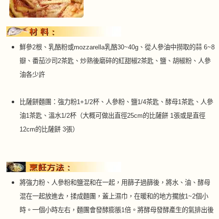
鮮參2根、乳酪粉或mozzarella乳酪30~40g、從人參油中撈取的蒜 6~8
瓣、番茄沙司2茶匙、炒熟後磨碎的紅甜椒2茶匙、鹽、胡椒粉、人參
油各少許
比薩餅麵團：強力粉1+1/2杯、人參粉、鹽1/4茶匙、酵母1茶匙、人參
油1茶匙、溫水1/2杯（大概可做出直徑25cm的比薩餅 1張或是直徑
12cm的比薩餅 3張）
將強力粉、人參粉和鹽混和在一起，用篩子過篩後，將水、油、酵母
混在一起放進去，揉成麵團，蓋上濕巾，在暖和的地方擱放
1~2
個小
時。一個小時左右，麵團會發酵膨脹
1
倍。將酵母發酵產生的氣排出後