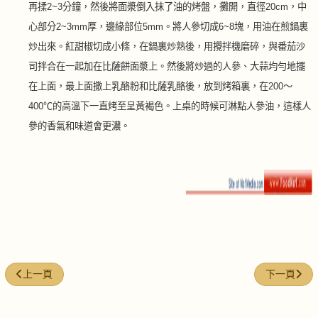
再揉
2~3
分鐘，然後將面漿倒入抹了油的烤盤，攤開，直徑
20cm
，中
心部分
2~3mm
厚，邊緣部位
5mm
。將人參切成
6~8
塊，用油在煎鍋裏
炒出來。紅甜椒切成小條，在鍋裏炒熟後，用攪拌機磨碎，與番茄沙
司拌合在一起加在比薩餅面漿上。然後將炒過的人參、大蒜均勻地擺
在上面，最上面撒上乳酪粉和比薩乳酪後，放到烤箱裏，在
200～
400℃
的高溫下一直烤至呈黃褐色。上桌的時候可淋點人參油，這樣人
參的香氣和味道會更濃。
上一篇文章: 人蔘果醬三文治
下一篇文章:
上一頁
下一頁