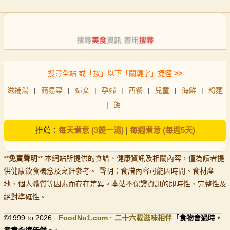
搜尋全站 或「按」以下「關鍵字」捷徑
>>
滋補湯
|
簡易菜
|
婦女
|
孕婦
|
西餐
|
兒童
|
海鮮
|
粉麵
|
飯
推薦：
每天煮意 (3餸一湯)
|
每週煮意 (每週5天)
**
免責聲明
** 本網站所提供的食譜、健康資訊及相關內容，僅為讀者提
供健康飲食概念及烹飪參考。 聲明：食譜內容可能因時間、食材產
地、個人體質等因素而存在差異。本站不保證資訊的即時性、完整性及
絕對準確性。
©1999 to 2026 ·
FoodNo1
.com · 二十六載滋味相伴
「食物會過時，