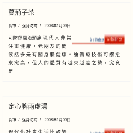
蔓荊子茶
食神
強身防病
2008年1月09日
可防傷風治頭痛 現 代 人 非 常
注 重 健 康 ， 老 朋 友 的 問
候 話 多 是 有 關 身 體 健 康 。 論 醫 療 技 術 可 謂 愈
來 愈 高 ， 但 人 的 體 質 有 越 來 越 差 之 勢 ， 究 竟
是
定心脾兩虛湯
食神
強身防病
2008年1月09日
現 代 化 社 會 生 活 比 較 繁