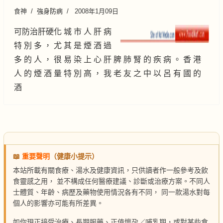
食神
強身防病
2008年1月09日
可防治肝硬化 城 市 人 肝 病
特 別 多 ， 尤 其 是 煙 酒 過
多 的 人 ， 很 易 染 上 心 肝 脾 肺 腎 的 疾 病 。 香 港
人 的 煙 酒 量 特 別 高 ， 我 老 友 之 中 以 呂 有 國 的
酒
📖
重要聲明
（健康小提示）
本站所載有關食療、湯水及健康資訊，只供讀者作一般參考及飲
食靈感之用， 並不構成任何醫療建議、診斷或治療方案。不同人
士體質、年齡、病歷及藥物使用情況各有不同， 同一款湯水對每
個人的影響亦可能有所差異。
如你現正接受治療、長期服藥、正值懷孕／哺乳期，或對某些食