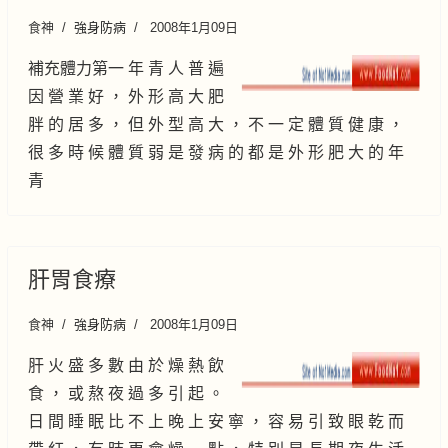
食神
強身防病
2008年1月09日
補充體力第一 年 青 人 普 遍
因 營 業 好 ， 外 形 高 大 肥
胖 的 居 多 ， 但 外 型 高 大 ， 不 一 定 體 質 健 康 ，
很 多 時 候 體 質 弱 是 發 病 的 都 是 外 形 肥 大 的 年
青
肝胃食療
食神
強身防病
2008年1月09日
肝 火 盛 多 數 由 於 燥 熱 飲
食 ， 或 熬 夜 過 多 引 起 。
日 間 睡 眠 比 不 上 晚 上 安 寧 ， 容 易 引 致 眼 乾 而