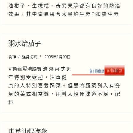
油 柑 子 、 生 橄 欖 、 奇 異 果 等 都 有 良 好 的 防 癌
效 果 。 其 中 奇 異 果 含 大 量 維 生 素 P 和 維 生 素
粥水烚茄子
食神
強身防病
2008年1月09日
可降血壓清腸胃 清 淡 菜 式 近
年 特 別 受 歡 迎 ， 注 重 健
康 的 人 特 別 喜 愛 蔬 菜 。 但 要 將 蔬 菜 列 入 有 分
量 的 菜 式 相 當 難 ， 用 料 太 輕 便 味 道 不 足 ， 配
料
中芹沖煨海參