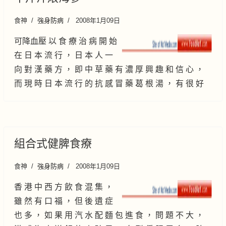
食神
強身防病
2008年1月09日
可降血壓 以 食 療 治 病 開 始
在 日 本 流 行 ， 日 本 人 一
向 對 漢 藥 方 ， 即 中 草 藥 有 濃 厚 興 趣 和 信 心 ，
而 現 時 日 本 流 行 的 抗 感 冒 藥 葛 根 湯 ， 有 很 好
組合式健脾食療
食神
強身防病
2008年1月09日
香 港 中 西 方 飲 食 混 集 ，
雖 然 有 口 福 ， 但 後 遺 症
也 多 ， 如 果 用 汽 水 配 麵 包 進 食 ， 問 題 不 大 ，