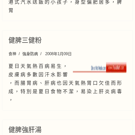
港 式 汽 水 送 飯 的 小 孩 子 ， 身 型 偏 肥 居 多 ， 脾
胃
健脾三健粉
食神
強身防病
2008年1月09日
夏 日 天 氣 熱 百 病 易 生 ，
皮 膚 病 多 數 因 汗 水 影 響
， 而 腸 胃 病 、 肝 病 也 因 天 氣 熱 胃 口 欠 佳 而 形
成 ， 特 別 是 夏 日 食 物 不 潔 ， 易 染 上 肝 炎 病 毒
，
健脾強肝湯