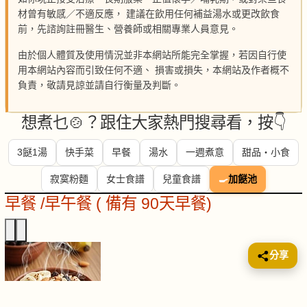
材曾有敏感／不適反應， 建議在飲用任何補益湯水或更改飲食
前，先諮詢註冊醫生、營養師或相關專業人員意見。
由於個人體質及使用情況並非本網站所能完全掌握，若因自行使
用本網站內容而引致任何不適、 損害或損失，本網站及作者概不
負責，敬請見諒並請自行衡量及判斷。
想煮乜🍲？跟住大家熱門搜尋看，按👇
3餸1湯
快手菜
早餐
湯水
一週煮意
甜品・小食
寂寞粉麵
女士食譜
兒童食譜
🍳
加餸池
早餐 /早午餐 ( 備有 90天早餐)
分享