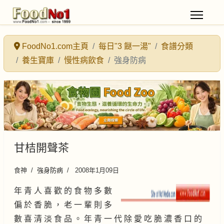
FoodNo1.com主頁
每日"3 餸一湯"
食譜分類
養生寶庫
慢性病飲食
強身防病
甘桔開聲茶
食神
強身防病
2008年1月09日
年 青 人 喜 歡 的 食 物 多 數
偏 於 香 脆 ， 老 一 輩 則 多
數 喜 清 淡 食 品 。 年 青 一 代 除 愛 吃 脆 濃 香 口 的