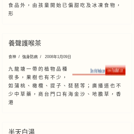
食 品 外 ， 由 孩 童 開 始 已 偏 甜 吃 及 冰 凍 食 物 ，
形
養聲護喉茶
食神
強身防病
2008年1月09日
九 龍 塘 一 帶 的 植 物 品 種
很 多 ， 果 樹 也 有 不 少 ，
如 蒲 桃 、 橄 欖 、 提 子 、 琵 琶 等 ； 廣 播 道 也 不
少 中 草 藥 ， 商 台 門 口 有 海 金 沙 、 地 膽 草 ， 香
港
半天白湯