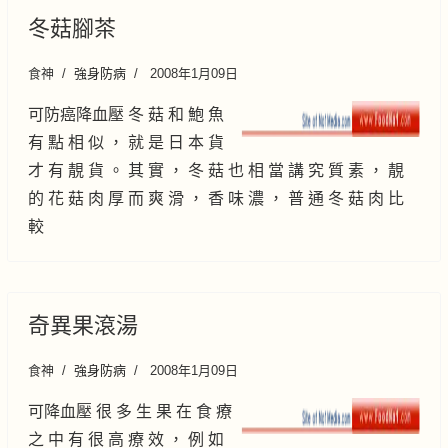
冬菇腳茶
食神
強身防病
2008年1月09日
可防癌降血壓 冬 菇 和 鮑 魚
有 點 相 似 ， 就 是 日 本 貨
才 有 靚 貨 。 其 實 ， 冬 菇 也 相 當 講 究 質 素 ， 靚
的 花 菇 肉 厚 而 爽 滑 ， 香 味 濃 ， 普 通 冬 菇 肉 比
較
奇異果滾湯
食神
強身防病
2008年1月09日
可降血壓 很 多 生 果 在 食 療
之 中 有 很 高 療 效 ， 例 如