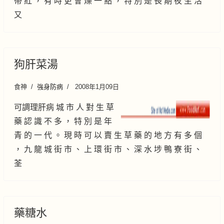
帶 紅 ， 有 時 更 會 燥 一 點 ， 特 別 是 長 期 夜 生 活
又
狗肝菜湯
食神
強身防病
2008年1月09日
可調理肝病 城 市 人 對 生 草
藥 認 識 不 多 ， 特 別 是 年
青 的 一 代 。 現 時 可 以 賣 生 草 藥 的 地 方 有 多 個
， 九 龍 城 街 市 、 上 環 街 市 、 深 水 埗 鴨 寮 街 、
荃
藥糖水