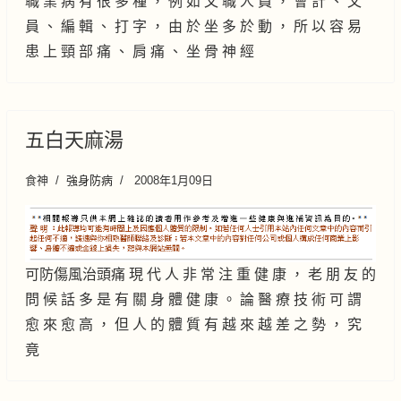
職 業 病 有 很 多 種 ， 例 如 文 職 人 員 ， 會 計 、 文
員 、 編 輯 、 打 字 ， 由 於 坐 多 於 動 ， 所 以 容 易
患 上 頸 部 痛 、 肩 痛 、 坐 骨 神 經
五白天麻湯
食神
強身防病
2008年1月09日
可防傷風治頭痛 現 代 人 非 常 注 重 健 康 ， 老 朋 友 的
問 候 話 多 是 有 關 身 體 健 康 。 論 醫 療 技 術 可 謂
愈 來 愈 高 ， 但 人 的 體 質 有 越 來 越 差 之 勢 ， 究
竟