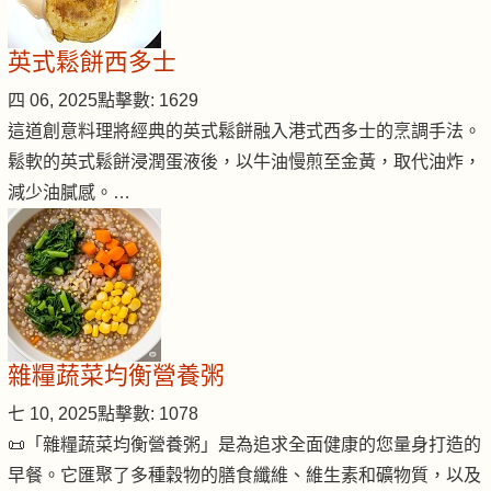
英式鬆餅西多士
四 06, 2025
點擊數: 1629
這道創意料理將經典的英式鬆餅融入港式西多士的烹調手法。
鬆軟的英式鬆餅浸潤蛋液後，以牛油慢煎至金黃，取代油炸，
減少油膩感。…
雜糧蔬菜均衡營養粥
七 10, 2025
點擊數: 1078
📜「雜糧蔬菜均衡營養粥」是為追求全面健康的您量身打造的
早餐。它匯聚了多種穀物的膳食纖維、維生素和礦物質，以及