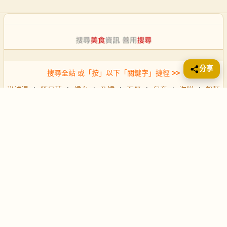
分享
搜尋全站 或「按」以下「關鍵字」捷徑
>>
滋補湯
|
簡易菜
|
婦女
|
孕婦
|
西餐
|
兒童
|
海鮮
|
粉麵
|
飯
推薦：
每天煮意 (3餸一湯)
|
每週煮意 (每週5天)
**
免責聲明
** 本網站所提供的食譜、健康資訊及相關內容，僅為讀者提
供健康飲食概念及烹飪參考。 聲明：食譜內容可能因時間、食材產
地、個人體質等因素而存在差異。本站不保證資訊的即時性、完整性及
絕對準確性。
©1999 to 2026 ·
FoodNo1
.com · 二十六載滋味相伴
「食物會過時，