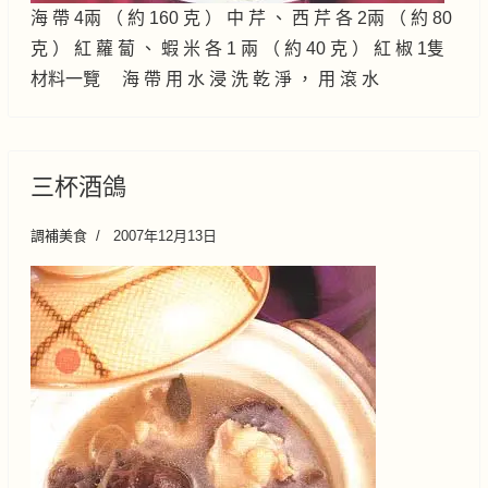
海 帶 4兩 （ 約 160 克 ） 中 芹 、 西 芹 各 2兩 （ 約 80
克 ） 紅 蘿 蔔 、 蝦 米 各 1 兩 （ 約 40 克 ） 紅 椒 1隻
材料一覽 海 帶 用 水 浸 洗 乾 淨 ， 用 滾 水
三杯酒鴿
調補美食
2007年12月13日