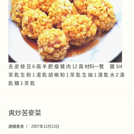
去 皮 綠 豆 6 兩 半 肥 瘦 豬 肉 12 兩 材料一覽 鹽 3/4
茶 匙 生 粉 1 湯 匙 胡 椒 粉 1 茶 匙 生 抽 1 湯 匙 水 2 湯
匙 糖 1 茶 匙
爽炒苦麥菜
調補美食
2007年12月13日