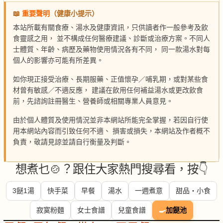
📖
重要聲明
（健康小提示）
本站所載有關食療、湯水及健康資訊，只供讀者作一般參考及飲
食靈感之用， 並不構成任何醫療建議、診斷或治療方案。不同人
士體質、年齡、病歷及藥物使用情況各有不同， 同一款湯水對每
個人的影響亦可能有所差異。
如你現正接受治療、長期服藥、正值懷孕／哺乳期，或對某些食
材曾有敏感／不適反應， 建議在飲用任何補益湯水或更改飲食
前，先諮詢註冊醫生、營養師或相關專業人員意見。
由於個人體質及使用情況並非本網站所能完全掌握，若因自行使
用本網站內容而引致任何不適、 損害或損失，本網站及作者概不
負責，敬請見諒並請自行衡量及判斷。
想煮乜🍲？跟住大家熱門搜尋看，按👇
3餸1湯
快手菜
早餐
湯水
一週煮意
甜品・小食
寂寞粉麵
女士食譜
兒童食譜
🍳
加餸池