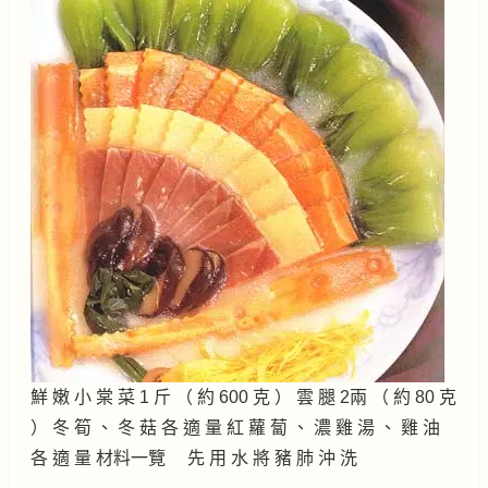
鮮 嫩 小 棠 菜 1 斤 （ 約 600 克 ） 雲 腿 2兩 （ 約 80 克
） 冬 筍 、 冬 菇 各 適 量 紅 蘿 蔔 、 濃 雞 湯 、 雞 油
各 適 量 材料一覽 先 用 水 將 豬 肺 沖 洗