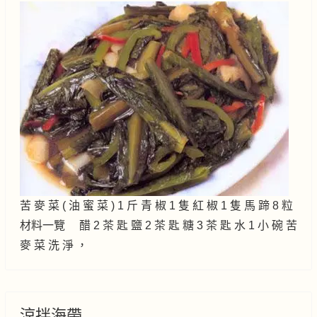
苦 麥 菜 ( 油 蜜 菜 ) 1 斤 青 椒 1 隻 紅 椒 1 隻 馬 蹄 8 粒
材料一覽 醋 2 茶 匙 鹽 2 茶 匙 糖 3 茶 匙 水 1 小 碗 苦
麥 菜 洗 淨 ，
涼拌海帶