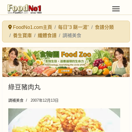
FoodNo1.com主頁
每日"3 餸一湯"
食譜分類
養生寶庫
纖體食譜
調補美食
綠豆豬肉丸
調補美食
2007年12月13日