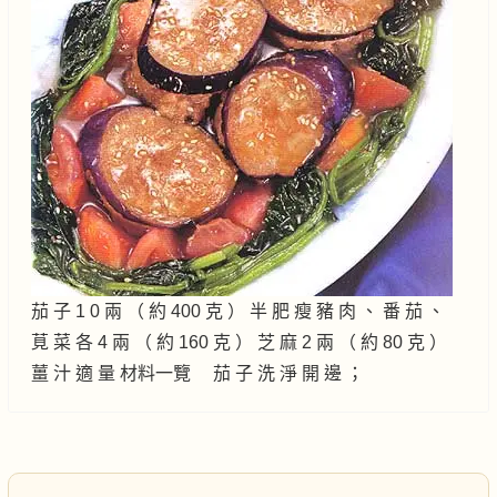
茄 子 1 0 兩 （ 約 400 克 ） 半 肥 瘦 豬 肉 、 番 茄 、
莧 菜 各 4 兩 （ 約 160 克 ） 芝 麻 2 兩 （ 約 80 克 ）
薑 汁 適 量 材料一覽 茄 子 洗 淨 開 邊 ；