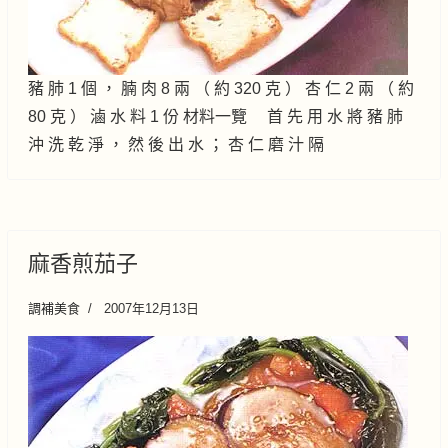
豬 肺 1 個 ， 腩 肉 8 兩 （ 約 320 克 ） 杏 仁 2 兩 （ 約
80 克 ） 滷 水 料 1 份 材料一覽 首 先 用 水 將 豬 肺
沖 洗 乾 淨 ， 然 後 出 水 ； 杏 仁 磨 汁 隔
麻香煎茄子
調補美食
2007年12月13日