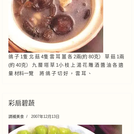
鴿 子 1隻 北 菇 4隻 雲 耳 薑 各 2兩(約 80克） 草 菇 1兩
(約 40克） 九 層 塔 草 1小 枝 上 湯 花 雕 酒 醬 油 各 適
量 材料一覽 將 鴿 子 切 好 ， 雲 耳 、
彩扇碧蔬
調補美食
2007年12月13日