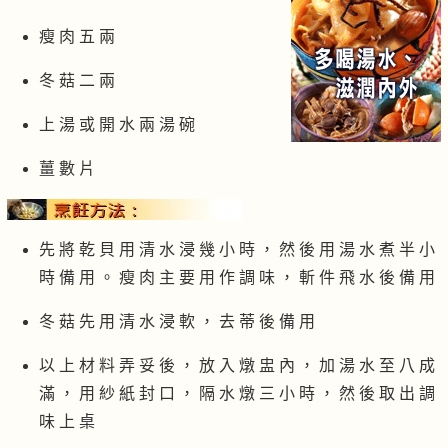
瘦 肉 五 兩
冬 菇 二 兩
上 湯 或 開 水 兩 湯 碗
薑 數 片
先 將 乾 貝 用 清 水 浸 幾 小 時 ， 然 後 用 湯 水 煮 半 小
時 備 用 。 瘦 肉 主 要 用 作 調 味 ， 斬 件 飛 水 後 備 用
冬 菇 先 用 清 水 浸 軟 ， 去 蒂 後 備 用
以 上 材 料 弄 妥 後 ， 放 入 燉 盅 內 ， 加 湯 水 至 八 成
滿 ， 用 紗 紙 封 口 ， 隔 水 燉 三 小 時 ， 然 後 取 出 調
味 上 桌