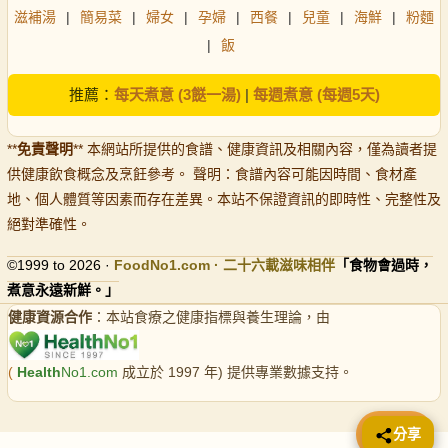
滋補湯
|
簡易菜
|
婦女
|
孕婦
|
西餐
|
兒童
|
海鮮
|
粉麵
|
飯
推薦：
每天煮意 (3餸一湯)
|
每週煮意 (每週5天)
**
免責聲明
** 本網站所提供的食譜、健康資訊及相關內容，僅為讀者提
供健康飲食概念及烹飪參考。 聲明：食譜內容可能因時間、食材產
地、個人體質等因素而存在差異。本站不保證資訊的即時性、完整性及
絕對準確性。
©1999 to 2026 ·
FoodNo1
.com · 二十六載滋味相伴
「食物會過時，
煮意永遠新鮮。」
健康資源合作
：本站食療之健康指標與養生理論，由
(
Health
No1.com
成立於 1997 年) 提供專業數據支持。
📤 分享
分享