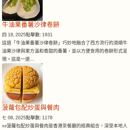
牛油果番薯沙律卷餅
四 18, 2025
點擊數: 1931
這道「牛油果番薯沙律卷餅」巧妙地融合了西方流行的滑順牛
油果沙律與東方溫和香甜的番薯，並以方便食用的卷餅形式呈
現。這是一道…
菠蘿包配炒蛋與餐肉
七 08, 2025
點擊數: 1178
📜菠蘿包配炒蛋與餐肉是香港茶餐廳的經典組合，深受本地人