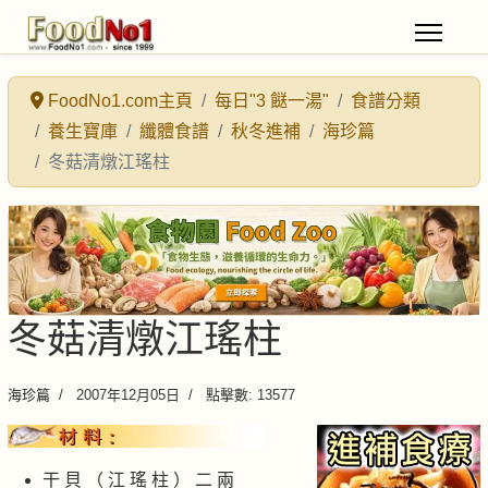
FoodNo1.com主頁
每日"3 餸一湯"
食譜分類
養生寶庫
纖體食譜
秋冬進補
海珍篇
冬菇清燉江瑤柱
冬菇清燉江瑤柱
海珍篇
2007年12月05日
點擊數: 13577
干 貝 （ 江 瑤 柱 ） 二 兩