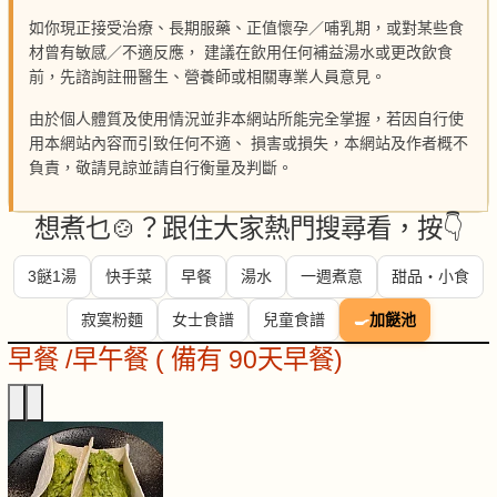
如你現正接受治療、長期服藥、正值懷孕／哺乳期，或對某些食
材曾有敏感／不適反應， 建議在飲用任何補益湯水或更改飲食
前，先諮詢註冊醫生、營養師或相關專業人員意見。
由於個人體質及使用情況並非本網站所能完全掌握，若因自行使
用本網站內容而引致任何不適、 損害或損失，本網站及作者概不
負責，敬請見諒並請自行衡量及判斷。
想煮乜🍲？跟住大家熱門搜尋看，按👇
3餸1湯
快手菜
早餐
湯水
一週煮意
甜品・小食
寂寞粉麵
女士食譜
兒童食譜
🍳
加餸池
早餐 /早午餐 ( 備有 90天早餐)