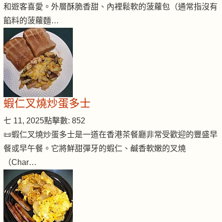
和遊客喜愛。外層酥脆香甜、內裡鬆軟的菠蘿包（通常指沒有
餡料的菠蘿麵…
蝦仁叉燒炒蛋多士
七 11, 2025
點擊數: 852
📜蝦仁叉燒炒蛋多士是一道在香港茶餐廳非常受歡迎的豐盛早
餐或早午餐。它將鮮甜彈牙的蝦仁、鹹香軟嫩的叉燒
（Char…