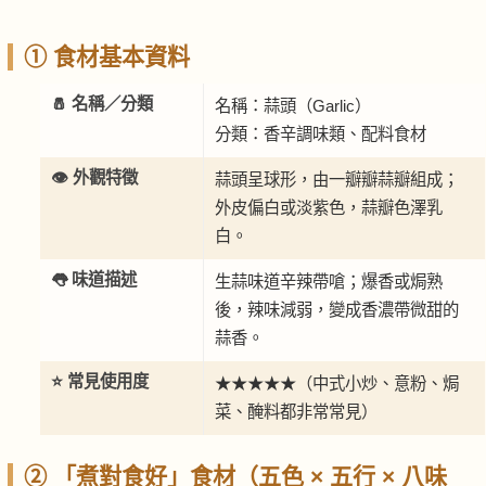
① 食材基本資料
🧂 名稱／分類
名稱：蒜頭（Garlic）
分類：香辛調味類、配料食材
👁️ 外觀特徵
蒜頭呈球形，由一瓣瓣蒜瓣組成；
外皮偏白或淡紫色，蒜瓣色澤乳
白。
👅 味道描述
生蒜味道辛辣帶嗆；爆香或焗熟
後，辣味減弱，變成香濃帶微甜的
蒜香。
⭐ 常見使用度
★★★★★（中式小炒、意粉、焗
菜、醃料都非常常見）
② 「煮對食好」食材（五色 × 五行 × 八味