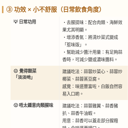
③ 功效 × 小不舒服（日常飲食角度）
💡 日常功用
・去腥提味：配合肉類、海鮮效
果尤其明顯。
・增添香氣：將清炒菜式變成
「惹味版」。
・幫助減少醬汁用量：有足夠蒜
香時，可減少鹽或濃味醬料。
😐 覺得餸菜
建議吃法：蒜蓉炒菜心、蒜蓉炒
「淡淡哋」
椰菜、蒜蓉蒸豆腐。
感覺：味道豐富咗，白飯自然容
易入口啲。
🤢 唔太鍾意肉類腥味
建議吃法：蒜蓉雞翼、蒜香豬
扒、蒜香牛油蝦。
用意：蒜香可以蓋走部分腥羶