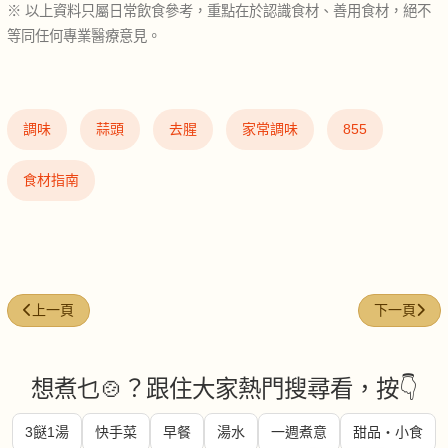
※ 以上資料只屬日常飲食參考，重點在於認識食材、善用食材，絕不
等同任何專業醫療意見。
調味
蒜頭
去腥
家常調味
855
食材指南
上一篇文章: 西蘭花（Broccoli）
下一篇文章: 
上一頁
下一頁
想煮乜🍲？跟住大家熱門搜尋看，按👇
3餸1湯
快手菜
早餐
湯水
一週煮意
甜品・小食