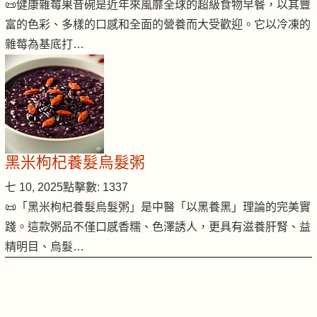
📜健康雜莓果昔碗是近年來風靡全球的超級食物早餐，以其豐
富的色彩、多樣的口感和全面的營養而大受歡迎。它以冷凍的
雜莓為基底打…
黑米枸杞養髮烏髮粥
七 10, 2025
點擊數: 1337
📜「黑米枸杞養髮烏髮粥」是中醫「以黑養黑」理論的完美實
踐。這款粥品不僅口感香糯、色澤誘人，更具有滋養肝腎、益
精明目、烏髮…