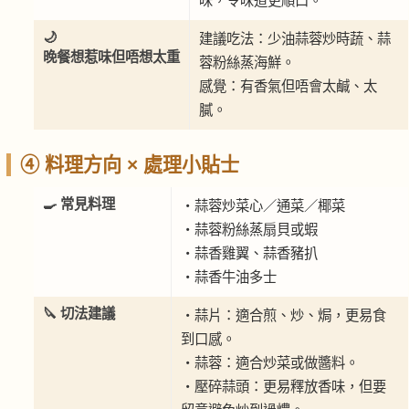
味，令味道更順口。
🌙
建議吃法：少油蒜蓉炒時蔬、蒜
晚餐想惹味但唔想太重
蓉粉絲蒸海鮮。
感覺：有香氣但唔會太鹹、太
膩。
④ 料理方向 × 處理小貼士
🍳 常見料理
・蒜蓉炒菜心／通菜／椰菜
・蒜蓉粉絲蒸扇貝或蝦
・蒜香雞翼、蒜香豬扒
・蒜香牛油多士
🔪 切法建議
・蒜片：適合煎、炒、焗，更易食
到口感。
・蒜蓉：適合炒菜或做醬料。
・壓碎蒜頭：更易釋放香味，但要