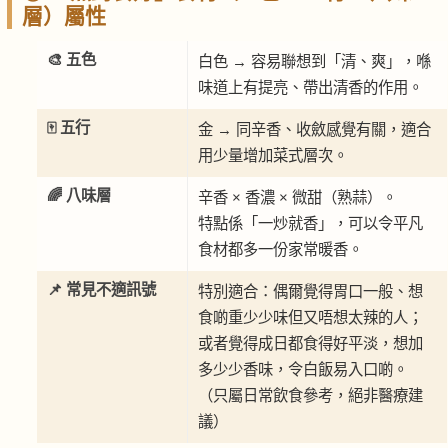
層）屬性
🎨 五色
白色 → 容易聯想到「清、爽」，喺
味道上有提亮、帶出清香的作用。
🀄 五行
金 → 同辛香、收斂感覺有關，適合
用少量增加菜式層次。
🌈 八味層
辛香 × 香濃 × 微甜（熟蒜）。
特點係「一炒就香」，可以令平凡
食材都多一份家常暖香。
📌 常見不適訊號
特別適合：偶爾覺得胃口一般、想
食啲重少少味但又唔想太辣的人；
或者覺得成日都食得好平淡，想加
多少少香味，令白飯易入口啲。
（只屬日常飲食參考，絕非醫療建
議）