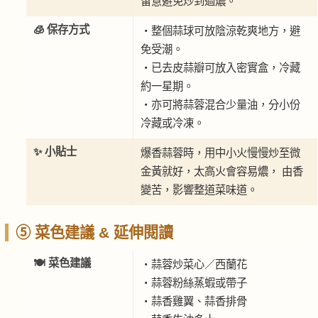
留意避免炒到過燶。
🧊 保存方式
・整個蒜球可放陰涼乾爽地方，避
免受潮。
・已去皮蒜瓣可放入密實盒，冷藏
約一星期。
・亦可將蒜蓉混合少量油，分小份
冷藏或冷凍。
✨ 小貼士
爆香蒜蓉時，用中小火慢慢炒至微
金黃就好，太高火會容易燶， 由香
變苦，影響整道菜味道。
⑤ 菜色建議 & 延伸閱讀
🍽 菜色建議
・蒜蓉炒菜心／西蘭花
・蒜蓉粉絲蒸蝦或帶子
・蒜香雞翼、蒜香排骨