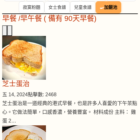
寂寞粉麵
女士食譜
兒童食譜
🍳
加餸池
早餐 /早午餐 ( 備有 90天早餐)
芝士蛋治
五 14, 2024
點擊數: 2468
芝士蛋治是一道經典的港式早餐，也是許多人喜愛的下午茶點
心。它做法簡單，口感香濃，營養豐富。 材料成份 主料： 雞
蛋 2…