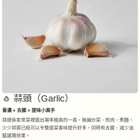
🧄 蒜頭（Garlic）
香濃 × 去腥 × 提味小高手
蒜頭係家常菜裡面出場率極高的一員，無論炒菜、煎肉、煮麵，
少少蒜蓉已經可以令整道菜香味提升好多，同時有去腥、減少油
膩感嘅效果。