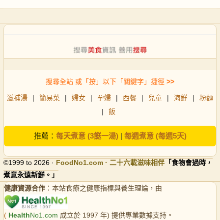
搜尋全站 或「按」以下「關鍵字」捷徑
>>
滋補湯
|
簡易菜
|
婦女
|
孕婦
|
西餐
|
兒童
|
海鮮
|
粉麵
|
飯
推薦：
每天煮意 (3餸一湯)
|
每週煮意 (每週5天)
©1999 to 2026 ·
FoodNo1
.com · 二十六載滋味相伴
「食物會過時，
煮意永遠新鮮。」
健康資源合作
：本站食療之健康指標與養生理論，由
(
Health
No1.com
成立於 1997 年) 提供專業數據支持。