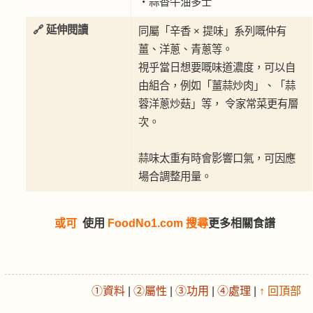
・蒜香牛油多士
🔗 延伸閱讀
同屬「辛香 × 提味」系列嘅仲有
薑、洋蔥、青蔥等。
視乎當日想要嘅味道濃度，可以自
由組合，例如「薑蒜炒肉」、「蒜
蓉洋蔥炒菇」等， 令家常菜更有層
次。
蒜味太重有時會影響口氣，可因應
場合調整用量。
或可
使用
FoodNo1.com 搜尋
更多相關食譜
①資料
|
②屬性
|
③功用
|
④處理
|
↑ 回頂部