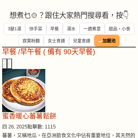
想煮乜🍲？跟住大家熱門搜尋看，按👇
3餸1湯
快手菜
早餐
湯水
一週煮意
甜品・小食
寂寞粉麵
女士食譜
兒童食譜
🍳
加餸池
早餐 /早午餐 ( 備有 90天早餐)
蜜香暖心蕃薯鬆餅
四 26, 2025
點擊數: 1115
蕃薯，又稱地瓜，在亞洲飲食文化中佔有重要地位，其天然的