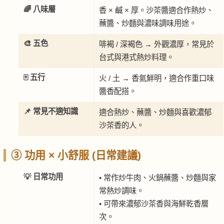
🌈 八味層
香 × 鹹 × 厚。沙茶醬適合作熱炒、
蘸醬、炒麵與濃味調味用途。
🎨 五色
啡褐 / 深褐色 → 外觀濃厚，常見於
台式與港式熱炒料理。
🀄 五行
火 / 土 → 香氣鮮明，適合作重口味
醬香配搭。
📌 常見不適知識
適合熱炒、蘸醬、炒麵與喜歡濃郁
沙茶香的人。
③ 功用 × 小舒服 (日常建議)
💡 日常功用
• 常作炒牛肉、火鍋蘸醬、炒麵與家
常熱炒調味。
• 可帶來濃郁沙茶香與海鮮乾香層
次。