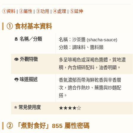
①資料
|
②屬性
|
③功用
|
④處理
|
⑤延伸
① 食材基本資料
🧂 名稱／分類
名稱：沙茶醬 (shacha-sauce)
分類：調味料、醬料類
👁️ 外觀特徵
多呈啡褐色或深褐色醬體，質地濃
稠，內含細碎配料，油香明顯。
👅 味道描述
香氣濃郁而帶海鮮乾香與辛香層
次，適合作熱炒、蘸醬與炒麵配
搭。
⭐ 常見使用度
★★★★☆
② 「煮對食好」855 屬性密碼