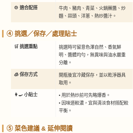
🍲 適合配搭
牛肉、豬肉、青菜、火鍋蘸醬、炒
麵、蒜頭、洋蔥、熱炒醬汁。
④ 挑選／保存／處理貼士
🛒 挑選重點
挑選時可留意色澤自然、香氣鮮
明、醬體均勻，無異味與油水嚴重
分離。
🧊 保存方式
開瓶後宜冷藏保存，並以乾淨器具
取用。
👩‍🍳 小貼士
• 用於熱炒前可先略爆香。
• 因味道較濃，宜與清淡食材搭配較
平衡。
⑤ 菜色建議 & 延伸閱讀