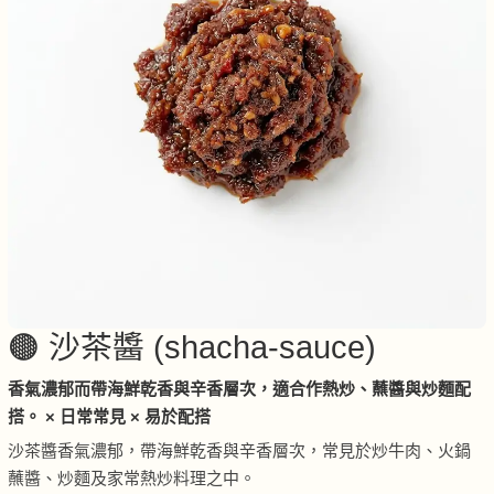
🟤 沙茶醬 (shacha-sauce)
香氣濃郁而帶海鮮乾香與辛香層次，適合作熱炒、蘸醬與炒麵配
搭。 × 日常常見 × 易於配搭
沙茶醬香氣濃郁，帶海鮮乾香與辛香層次，常見於炒牛肉、火鍋
蘸醬、炒麵及家常熱炒料理之中。