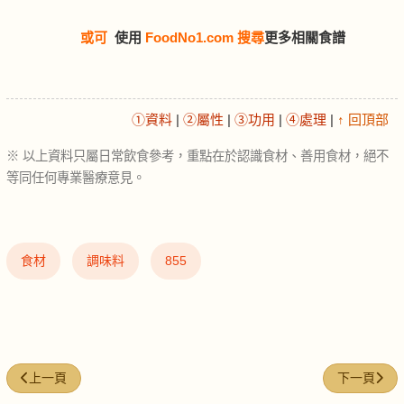
或可
使用
FoodNo1.com 搜尋
更多相關食譜
①資料
|
②屬性
|
③功用
|
④處理
|
↑ 回頂部
※ 以上資料只屬日常飲食參考，重點在於認識食材、善用食材，絕不
等同任何專業醫療意見。
食材
調味料
855
上一篇文章: 茼蒿 (crown-daisy)
下一篇文章: 
上一頁
下一頁