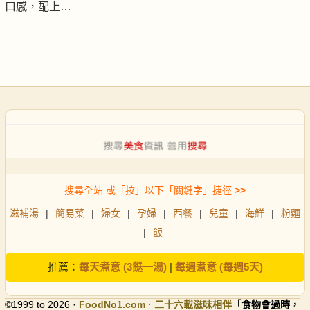
口感，配上…
搜尋全站 或「按」以下「關鍵字」捷徑
>>
滋補湯
|
簡易菜
|
婦女
|
孕婦
|
西餐
|
兒童
|
海鮮
|
粉麵
|
飯
推薦：
每天煮意 (3餸一湯)
|
每週煮意 (每週5天)
©1999 to 2026 ·
FoodNo1
.com · 二十六載滋味相伴
「食物會過時，