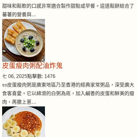
甜味和鬆軟的口感非常適合製作甜點或早餐。這道鬆餅結合了
蕃薯的營養與…
皮蛋瘦肉粥配油炸鬼
七 06, 2025
點擊數: 1476
📜皮蛋瘦肉粥是廣東地區乃至香港的經典家常粥品，深受廣大
食客喜愛。它以綿滑的白粥為底，加入鹹香的皮蛋和鮮美的瘦
肉，再撒上蔥…