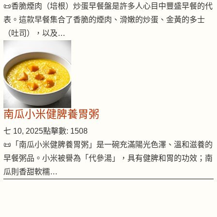
📜香脆煙肉（培根）炒蛋早餐盤是許多人心目中豐盛早餐的代
表。這款早餐集合了香脆的煙肉、滑嫩的炒蛋、金黃的多士
（吐司），以及…
南瓜小米健脾養胃粥
七 10, 2025
點擊數: 1508
📜「南瓜小米健脾養胃粥」是一碗充滿陽光色澤、溫和滋養的
早餐粥品。小米被譽為「代參湯」，具有健脾和胃的功效；南
瓜則香甜軟糯…