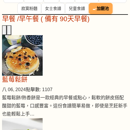
寂寞粉麵
女士食譜
兒童食譜
🍳
加餸池
早餐 /早午餐 ( 備有 90天早餐)
藍莓鬆餅
八 06, 2024
點擊數: 1107
藍莓鬆餅/熱香餅是一款經典的早餐或點心，鬆軟的餅皮搭配
酸甜的藍莓，口感豐富。這份食譜簡單易做，即使是烹飪新手
也能輕鬆上手…