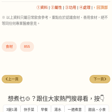
①資料
|
②屬性
|
③功用
|
④處理
|
↑ 回頂部
※ 以上資料只屬日常飲食參考，重點在於認識食材、善用食材，絕不
等同任何專業醫療意見。
食材
855
上一篇文章: 綠豆芽 (Mung bean sprouts)
下一篇文章: 芋絲
上一頁
下一頁
想煮乜🍲？跟住大家熱門搜尋看，按👇
3餸1湯
快手菜
早餐
湯水
一週煮意
甜品・小食