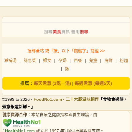
搜尋全站 或「按」以下「關鍵字」捷徑
>>
滋補湯
|
簡易菜
|
婦女
|
孕婦
|
西餐
|
兒童
|
海鮮
|
粉麵
|
飯
推薦：
每天煮意 (3餸一湯)
|
每週煮意 (每週5天)
©1999 to 2026 ·
FoodNo1
.com · 二十六載滋味相伴
「食物會過時，
煮意永遠新鮮。」
健康資源合作
：本站食療之健康指標與養生理論，由
(
Health
No1.com
成立於 1997 年) 提供專業數據支持。