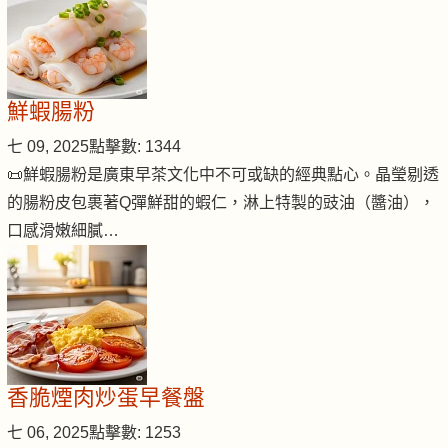
鮮蝦腸粉
七 09, 2025
點擊數: 1344
📜鮮蝦腸粉是廣東早茶文化中不可或缺的經典點心。晶瑩剔透
的腸粉皮包裹著Q彈鮮甜的蝦仁，淋上特製的豉油（醬油），
口感滑嫩細膩…
香脆煙肉炒蛋早餐盤
七 06, 2025
點擊數: 1253