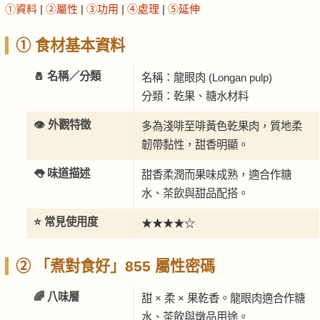
①資料
|
②屬性
|
③功用
|
④處理
|
⑤延伸
① 食材基本資料
🧂 名稱／分類
名稱：龍眼肉 (Longan pulp)
分類：乾果、糖水材料
👁️ 外觀特徵
多為淺啡至啡黃色乾果肉，質地柔
韌帶黏性，甜香明顯。
👅 味道描述
甜香柔潤而果味成熟，適合作糖
水、茶飲與甜品配搭。
⭐ 常見使用度
★★★★☆
② 「煮對食好」855 屬性密碼
🌈 八味層
甜 × 柔 × 果乾香。龍眼肉適合作糖
水、茶飲與燉品用途。