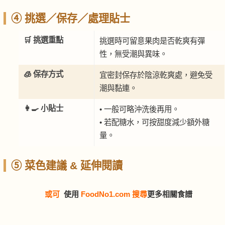
④ 挑選／保存／處理貼士
🛒 挑選重點
挑選時可留意果肉是否乾爽有彈
性，無受潮與異味。
🧊 保存方式
宜密封保存於陰涼乾爽處，避免受
潮與黏連。
👩‍🍳 小貼士
• 一般可略沖洗後再用。
• 若配糖水，可按甜度減少額外糖
量。
⑤ 菜色建議 & 延伸閱讀
或可
使用
FoodNo1.com 搜尋
更多相關食譜