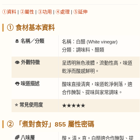
①資料
|
②屬性
|
③功用
|
④處理
|
⑤延伸
① 食材基本資料
🧂 名稱／分類
名稱：白醋 (White vinegar)
分類：調味料、醋類
👁️ 外觀特徵
呈透明無色液體，流動性高，味道
乾淨而酸感鮮明。
👅 味道描述
酸味直接清爽，味道乾淨俐落，適
合作醃製、提味與家常調味。
⭐ 常見使用度
★★★★★
② 「煮對食好」855 屬性密碼
🌈 八味層
酸 × 清 × 直。白醋適合作醃製、提