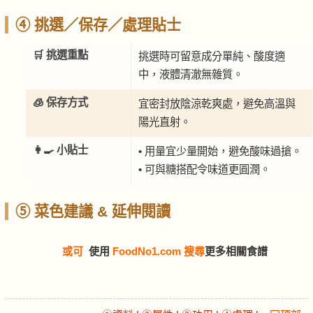
④ 挑選／保存／處理貼士
🛒 挑選重點
挑選時可留意成分單純、酸度適
中，液體清澈無雜質。
🧊 保存方式
宜密封放陰涼乾爽處，避免高溫與
陽光直射。
👩‍🍳 小貼士
• 用量宜少量開始，避免酸味過搶。
• 可與糖搭配令味道更圓潤。
⑤ 菜色建議 & 延伸閱讀
或可
使用
FoodNo1.com 搜尋
更多相關食譜