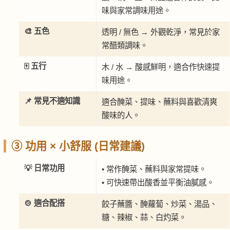
味與家常調味用途。
🎨 五色
透明 / 無色 → 外觀乾淨，常見於家
常醋類調味。
🀄 五行
木 / 水 → 酸感鮮明，適合作快速提
味用途。
📌 常見不適知識
適合醃菜、提味、蘸料與喜歡清爽
酸味的人。
③ 功用 × 小舒服 (日常建議)
💡 日常功用
• 常作醃菜、蘸料與家常提味。
• 可快速帶出酸香並平衡油膩感。
🍲 適合配搭
餃子蘸醬、醃蘿蔔、炒菜、湯品、
糖、辣椒、蒜、白灼菜。