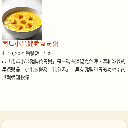
南瓜小米健脾養胃粥
七 10, 2025
點擊數: 1509
📜「南瓜小米健脾養胃粥」是一碗充滿陽光色澤、溫和滋養的
早餐粥品。小米被譽為「代參湯」，具有健脾和胃的功效；南
瓜則香甜軟糯…