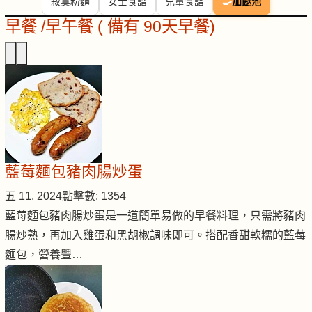
寂寞粉麵
女士食譜
兒童食譜
🍳
加餸池
早餐 /早午餐 ( 備有 90天早餐)
藍莓麵包豬肉腸炒蛋
五 11, 2024
點擊數: 1354
藍莓麵包豬肉腸炒蛋是一道簡單易做的早餐料理，只需將豬肉
腸炒熟，再加入雞蛋和黑胡椒調味即可。搭配香甜軟糯的藍莓
麵包，營養豐…