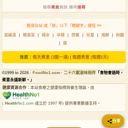
搜尋全站 或「按」以下「關鍵字」捷徑
>>
滋補湯
|
簡易菜
|
婦女
|
孕婦
|
西餐
|
兒童
|
海鮮
|
粉麵
|
飯
推薦：
每天煮意 (3餸一湯)
|
每週煮意 (每週5天)
©1999 to 2026 ·
FoodNo1
.com · 二十六載滋味相伴
「食物會過時，
煮意永遠新鮮。」
健康資源合作
：本站食療之健康指標與養生理論，由
(
Health
No1.com
成立於 1997 年) 提供專業數據支持。
📤 分享
分享