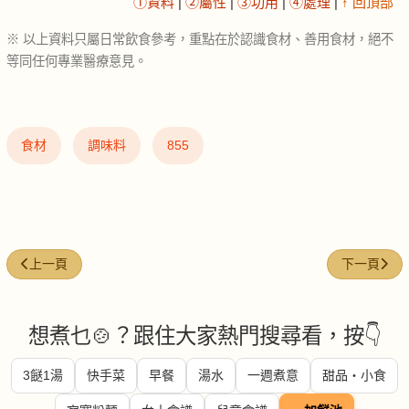
①資料
|
②屬性
|
③功用
|
④處理
|
↑ 回頂部
※ 以上資料只屬日常飲食參考，重點在於認識食材、善用食材，絕不
等同任何專業醫療意見。
食材
調味料
855
上一篇文章: 黃咖喱糊 (Yellow curry paste)
下一篇文章: 榛
上一頁
下一頁
想煮乜🍲？跟住大家熱門搜尋看，按👇
3餸1湯
快手菜
早餐
湯水
一週煮意
甜品・小食