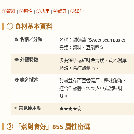
①資料
|
②屬性
|
③功用
|
④處理
|
⑤延伸
① 食材基本資料
🧂 名稱／分類
名稱：甜麵醬 (Sweet bean paste)
分類：醬料、豆製醬料
👁️ 外觀特徵
多為深啡或紅啡色膏狀，質地濃厚
順滑，帶甜鹹醬香。
👅 味道描述
甜鹹並存而豆香濃厚，醬味飽滿，
適合作蘸醬、炒菜與中式濃味調
味。
⭐ 常見使用度
★★★★☆
② 「煮對食好」855 屬性密碼