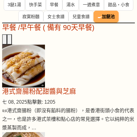
3餸1湯
快手菜
早餐
湯水
一週煮意
甜品・小食
寂寞粉麵
女士食譜
兒童食譜
🍳
加餸池
早餐 /早午餐 ( 備有 90天早餐)
港式齋腸粉配甜醬與芝麻
七 08, 2025
點擊數: 1205
📜港式齋腸粉（即沒有餡料的腸粉），是香港街頭小食的代表
之一，也是許多港式茶樓和點心店的常見選擇。它以純粹的米
漿蒸製而成，…