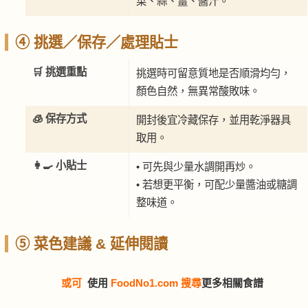
菜、蒜、薑、醬汁。
④ 挑選／保存／處理貼士
🛒 挑選重點
挑選時可留意質地是否順滑均勻，
顏色自然，無異常酸敗味。
🧊 保存方式
開封後宜冷藏保存，並用乾淨器具
取用。
👩‍🍳 小貼士
• 可先與少量水調開再炒。
• 若想更平衡，可配少量醬油或糖調
整味道。
⑤ 菜色建議 & 延伸閱讀
或可
使用
FoodNo1.com 搜尋
更多相關食譜