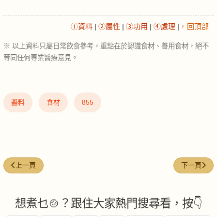
①資料
|
②屬性
|
③功用
|
④處理
|
↑ 回頂部
※ 以上資料只屬日常飲食參考，重點在於認識食材、善用食材，絕不
等同任何專業醫療意見。
醬料
食材
855
上一篇文章: 蘿蔔乾 (Dried radish)
下一篇文章: 
上一頁
下一頁
想煮乜🍲？跟住大家熱門搜尋看，按👇