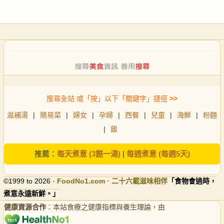
搜尋全站 或「按」以下「關鍵字」捷徑
>>
滋補湯
|
簡易菜
|
婦女
|
孕婦
|
西餐
|
兒童
|
海鮮
|
粉麵
|
飯
推薦：
每天煮意 (3餸一湯)
|
每週煮意 (每週5天)
©1999 to 2026 ·
FoodNo1
.com · 二十六載滋味相伴
「食物會過時，
煮意永遠新鮮。」
健康資源合作
：本站食療之健康指標與養生理論，由