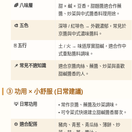
🌈 八味層
甜 × 鹹 × 豆香。甜麵醬適合作蘸
醬、炒菜與中式醬香料理用途。
🎨 五色
深啡 / 紅啡色 → 外觀濃郁，常見於
京醬與中式濃味醬料。
🀄 五行
土 / 火 → 味道厚實甜鹹，適合作中
式重點醬料調味。
📌 常見不適知識
適合京醬肉絲、蘸醬、炒菜與喜歡
甜鹹醬香的人。
③ 功用 × 小舒服 (日常建議)
💡 日常功用
• 常作京醬、蘸醬及炒菜調味。
• 可令菜式快速建立甜鹹醬香層次。
🍲 適合配搭
豬肉、青葱、青瓜絲、薄餅、炒