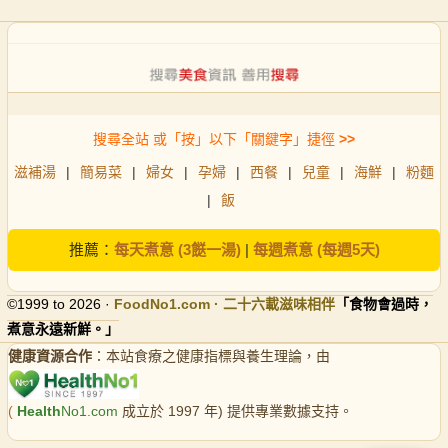
搜尋全站 或「按」以下「關鍵字」捷徑
>>
滋補湯
|
簡易菜
|
婦女
|
孕婦
|
西餐
|
兒童
|
海鮮
|
粉麵
|
飯
推薦：
每天煮意 (3餸一湯)
|
每週煮意 (每週5天)
©1999 to 2026 ·
FoodNo1
.com · 二十六載滋味相伴
「食物會過時，
煮意永遠新鮮。」
健康資源合作
：本站食療之健康指標與養生理論，由
(
Health
No1.com
成立於 1997 年) 提供專業數據支持。