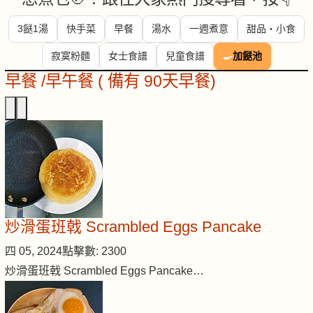
3餸1湯
快手菜
早餐
湯水
一週煮意
甜品・小食
寂寞粉麵
女士食譜
兒童食譜
🍳
加餸池
早餐 /早午餐 ( 備有 90天早餐)
炒滑蛋班戟 Scrambled Eggs Pancake
四 05, 2024
點擊數: 2300
炒滑蛋班戟 Scrambled Eggs Pancake…