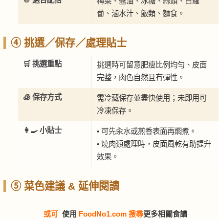
梅菜、醬油、冰糖、蒜頭、白蘿
蔔、滷水汁、飯類、麵食。
④ 挑選／保存／處理貼士
🛒 挑選重點
挑選時可留意肥瘦比例均勻、皮面
完整，肉色自然且有彈性。
🧊 保存方式
需冷藏保存並盡快使用；未即用可
冷凍保存。
👩‍🍳 小貼士
• 可先汆水或煎香表面再燜煮。
• 燒肉類處理時，皮面風乾有助提升
效果。
⑤ 菜色建議 & 延伸閱讀
或可
使用
FoodNo1.com 搜尋
更多相關食譜