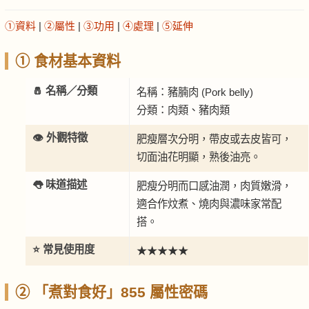
①資料
|
②屬性
|
③功用
|
④處理
|
⑤延伸
① 食材基本資料
🧂 名稱／分類
名稱：豬腩肉 (Pork belly)
分類：肉類、豬肉類
👁️ 外觀特徵
肥瘦層次分明，帶皮或去皮皆可，
切面油花明顯，熟後油亮。
👅 味道描述
肥瘦分明而口感油潤，肉質嫩滑，
適合作炆煮、燒肉與濃味家常配
搭。
⭐ 常見使用度
★★★★★
② 「煮對食好」855 屬性密碼