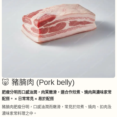
🐷 豬腩肉 (Pork belly)
肥瘦分明而口感油潤，肉質嫩滑，適合作炆煮、燒肉與濃味家常
配搭。 × 日常常見 × 易於配搭
豬腩肉肥瘦分明，口感油潤而嫩滑，常見於炆煮、燒肉、扣肉及
濃味家常料理之中。