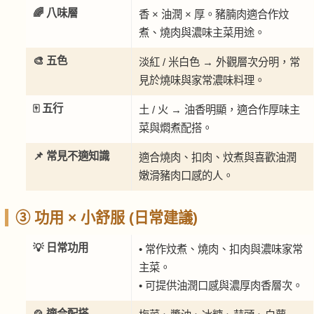
🌈 八味層
香 × 油潤 × 厚。豬腩肉適合作炆
煮、燒肉與濃味主菜用途。
🎨 五色
淡紅 / 米白色 → 外觀層次分明，常
見於燒味與家常濃味料理。
🀄 五行
土 / 火 → 油香明顯，適合作厚味主
菜與燜煮配搭。
📌 常見不適知識
適合燒肉、扣肉、炆煮與喜歡油潤
嫩滑豬肉口感的人。
③ 功用 × 小舒服 (日常建議)
💡 日常功用
• 常作炆煮、燒肉、扣肉與濃味家常
主菜。
• 可提供油潤口感與濃厚肉香層次。
🍲 適合配搭