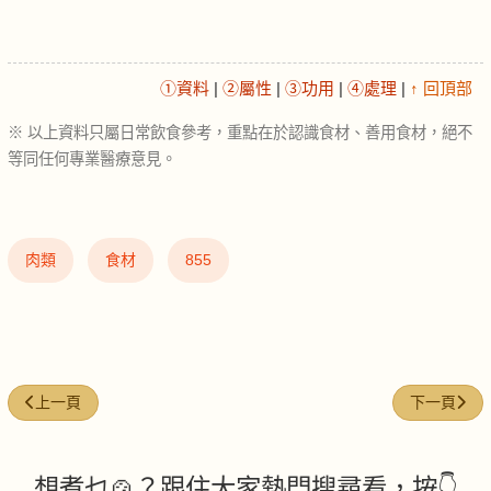
①資料
|
②屬性
|
③功用
|
④處理
|
↑ 回頂部
※ 以上資料只屬日常飲食參考，重點在於認識食材、善用食材，絕不
等同任何專業醫療意見。
肉類
食材
855
上一篇文章: 壽司醋 (Sushi vinegar)
下一篇文章: 蒜香
上一頁
下一頁
想煮乜🍲？跟住大家熱門搜尋看，按👇