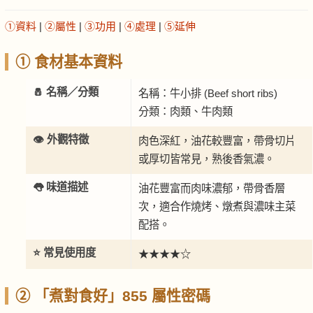
①資料
|
②屬性
|
③功用
|
④處理
|
⑤延伸
① 食材基本資料
🧂 名稱／分類
名稱：牛小排 (Beef short ribs)
分類：肉類、牛肉類
👁️ 外觀特徵
肉色深紅，油花較豐富，帶骨切片
或厚切皆常見，熟後香氣濃。
👅 味道描述
油花豐富而肉味濃郁，帶骨香層
次，適合作燒烤、燉煮與濃味主菜
配搭。
⭐ 常見使用度
★★★★☆
② 「煮對食好」855 屬性密碼