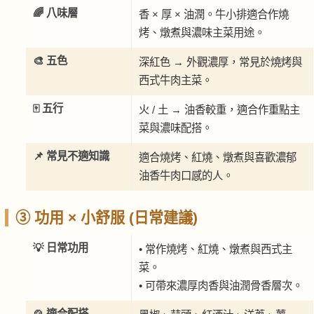
🌈 八味層
香 × 厚 × 油潤。牛小排適合作燒
烤、燉煮與濃味主菜用途。
🎨 五色
深紅色 → 外觀濃厚，常見於燒烤與
西式牛肉主菜。
🀄 五行
火 / 土 → 油香較重，適合作重點主
菜與濃味配搭。
📌 常見不適知識
適合燒烤、紅燒、燉煮與喜歡濃郁
油香牛肉口感的人。
③ 功用 × 小舒服 (日常建議)
💡 日常功用
• 常作燒烤、紅燒、燉煮與西式主
菜。
• 可帶來濃厚肉香與油潤骨香層次。
🍲 適合配搭