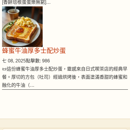
[香餅培根蛋蛋樂無窮]…
蜂蜜牛油厚多士配炒蛋
七 08, 2025
點擊數: 986
📜這份蜂蜜牛油厚多士配炒蛋，靈感來自日式喫茶店的經典早
餐。厚切的方包（吐司）經過烘烤後，表面塗滿香甜的蜂蜜和
融化的牛油（…