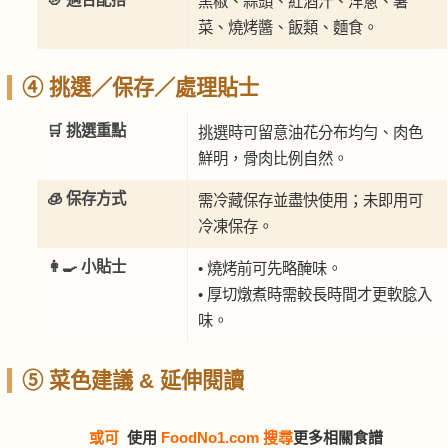
黑椒、蒜頭、紅酒汁、洋蔥、薯
菜、燒烤醬、飯類、麵食。
④ 挑選／保存／處理貼士
🛒 挑選重點
挑選時可留意油花分布均勻、肉色
鮮明，骨肉比例自然。
🧊 保存方式
需冷藏保存並盡快使用；未即用可
冷凍保存。
👩‍🍳 小貼士
• 燒烤前可先略醃味。
• 厚切燉煮時需較長時間才更軟腍入
味。
⑤ 菜色建議 & 延伸閱讀
或可
使用
FoodNo1.com 搜尋
更多相關食譜