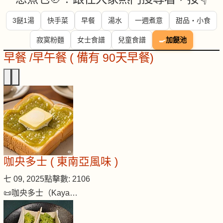
3餸1湯
快手菜
早餐
湯水
一週煮意
甜品・小食
寂寞粉麵
女士食譜
兒童食譜
🍳
加餸池
早餐 /早午餐 ( 備有 90天早餐)
咖央多士 ( 東南亞風味 )
七 09, 2025
點擊數: 2106
📜咖央多士（Kaya…