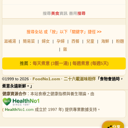
搜尋全站 或「按」以下「關鍵字」捷徑
>>
滋補湯
|
簡易菜
|
婦女
|
孕婦
|
西餐
|
兒童
|
海鮮
|
粉麵
|
飯
推薦：
每天煮意 (3餸一湯)
|
每週煮意 (每週5天)
©1999 to 2026 ·
FoodNo1
.com · 二十六載滋味相伴
「食物會過時，
煮意永遠新鮮。」
健康資源合作
：本站食療之健康指標與養生理論，由
(
Health
No1.com
成立於 1997 年) 提供專業數據支持。
📤 分享
分享