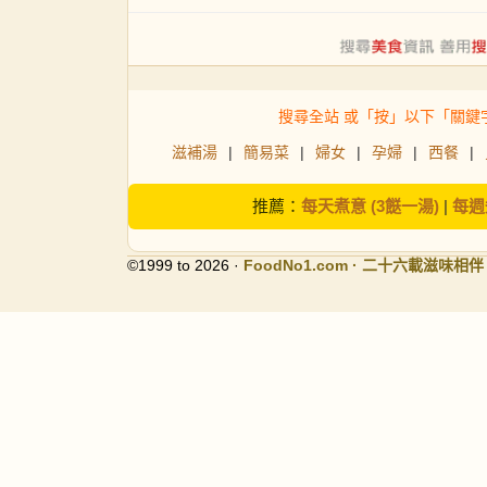
搜尋全站 或「按」以下「關鍵
滋補湯
|
簡易菜
|
婦女
|
孕婦
|
西餐
|
推薦：
每天煮意 (3餸一湯)
|
每週
©1999 to 2026 ·
FoodNo1
.com · 二十六載滋味相伴