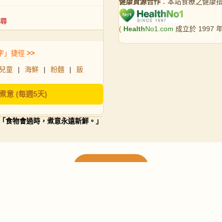
健康資源合作
：本站食療之健康
(
Health
No1.com
成立於 1997
字」捷徑
>>
兒童
|
海鮮
|
粉麵
|
飯
煮意 (每週5天)
「食物會過時，煮意永遠新鮮。」
載入更多食譜
請使用下方頁數繼續瀏覽更多食譜