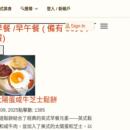
式美食
🔍搜尋
登入 / 新帳戶
Sign In
早餐 /早午餐 ( 備有 90天早
)
太陽蛋咸牛芝士鬆餅
09, 2025
點擊數: 1385
道鬆餅結合了經典的英式早餐元素——英式鬆
和咸牛肉，並加入了美式的太陽蛋和芝士，以