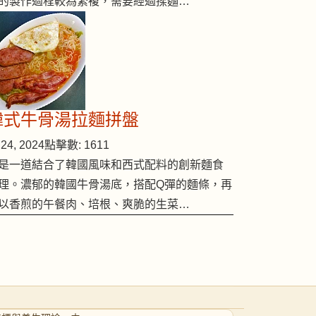
的製作過程較為繁複，需要經過揉麵…
韓式牛骨湯拉麵拼盤
24, 2024
點擊數: 1611
是一道結合了韓國風味和西式配料的創新麵食
理。濃郁的韓國牛骨湯底，搭配Q彈的麵條，再
以香煎的午餐肉、培根、爽脆的生菜…