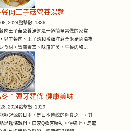
午餐肉王子菇營養湯麵
08, 2024
點擊數: 1336
餐肉王子菇營養湯麵是一道簡單易做的家常
，以午餐肉、王子菇和番茄洋蔥粟米豬骨湯為
要食材，營養豐富、味道鮮美。午餐肉和…
od)
烏冬：彈牙麵條 健康美味
28, 2024
點擊數: 1929
龍麵起源於日本，是日本傳統的麵食之一。其
點是麵條較粗，口感Q彈有嚼勁。傳統上，烏龍