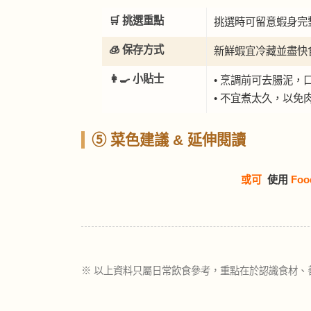
🛒 挑選重點
挑選時可留意蝦身完
🧊 保存方式
新鮮蝦宜冷藏並盡快
👩‍🍳 小貼士
• 烹調前可去腸泥，
• 不宜煮太久，以免
⑤ 菜色建議 & 延伸閱讀
或可
使用
Foo
※ 以上資料只屬日常飲食參考，重點在於認識食材、