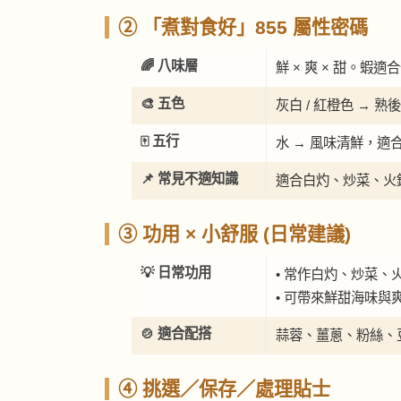
② 「煮對食好」855 屬性密碼
🌈 八味層
鮮 × 爽 × 甜。
🎨 五色
灰白 / 紅橙色 →
🀄 五行
水 → 風味清鮮，適
📌 常見不適知識
適合白灼、炒菜、火
③ 功用 × 小舒服 (日常建議)
💡 日常功用
• 常作白灼、炒菜、
• 可帶來鮮甜海味與
🍲 適合配搭
蒜蓉、薑蔥、粉絲、
④ 挑選／保存／處理貼士