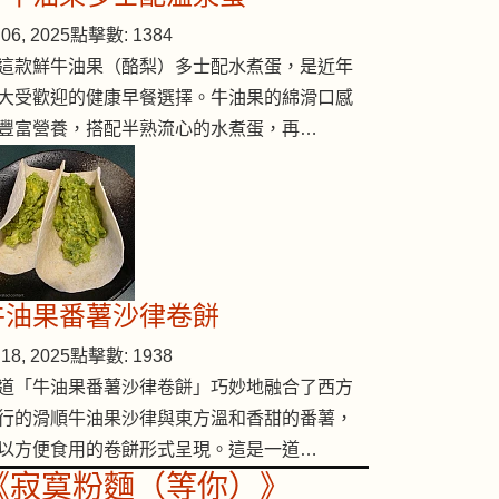
06, 2025
點擊數: 1384
這款鮮牛油果（酪梨）多士配水煮蛋，是近年
大受歡迎的健康早餐選擇。牛油果的綿滑口感
豐富營養，搭配半熟流心的水煮蛋，再…
牛油果番薯沙律卷餅
18, 2025
點擊數: 1938
道「牛油果番薯沙律卷餅」巧妙地融合了西方
行的滑順牛油果沙律與東方溫和香甜的番薯，
以方便食用的卷餅形式呈現。這是一道…
《寂寞粉麵（等你）》