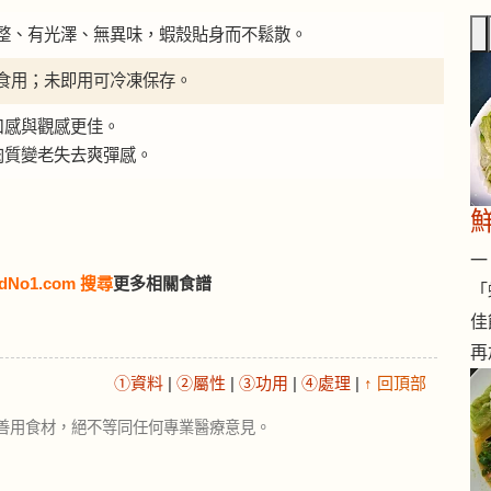
整、有光澤、無異味，蝦殼貼身而不鬆散。
食用；未即用可冷凍保存。
口感與觀感更佳。
肉質變老失去爽彈感。
一 
dNo1.com 搜尋
更多相關食譜
「
佳
再
①資料
|
②屬性
|
③功用
|
④處理
|
↑ 回頂部
善用食材，絕不等同任何專業醫療意見。