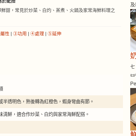
 易於配搭
及
彈鮮甜，常見於炒菜、白灼、蒸煮、火鍋及家常海鮮料理之
②屬性
|
③功用
|
④處理
|
⑤延伸
七 
📜
Pe
類
或半透明色，熟後轉為紅橙色，蝦身彎曲有節。
味清鮮，適合作炒菜、白灼與家常海鮮配搭。