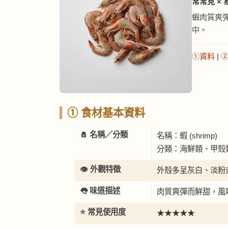
常常見 ×
蝦肉質爽
中。
①資料
|
① 食材基本資料
🧂 名稱／分類
名稱：蝦 (shrimp)
分類：海鮮類、甲殼
👁️ 外觀特徵
外殼多呈灰白、淡粉
👅 味道描述
肉質爽彈而鮮甜，風
⭐ 常見使用度
★★★★★