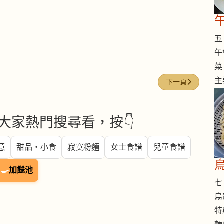
五 
午
菜
主
下一篇文章: 鱈魚 (c
下一頁
大家熱門搜尋看，按👇
意
甜品・小食
寂寞粉麵
女士食譜
兒童食譜
🍳
加餸池
七 
烏
特