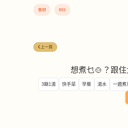
食材
855
上一篇文章: 牛小排 (Beef short ribs)
上一頁
想煮乜🍲？跟住
3餸1湯
快手菜
早餐
湯水
一週煮