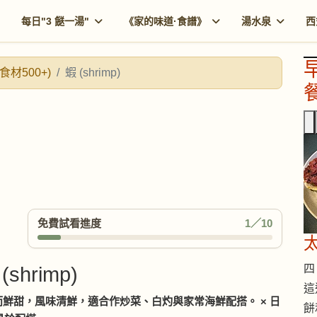
每日"3 餸一湯"
《家的味道·食譜》
湯水泉
西
食材500+)
蝦 (shrimp)
餐
免費試看進度
1／10
四 
(shrimp)
這
鮮甜，風味清鮮，適合作炒菜、白灼與家常海鮮配搭。 × 日
餅