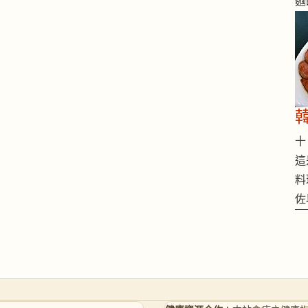
麵
十 
這
料
佐