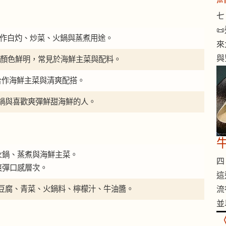
七 

蝦適合作白灼、炒菜、火鍋與蒸煮用途。
來
與
 熟後顏色鮮明，常見於海鮮主菜與配料。
合作海鮮主菜與清爽配搭。
鍋與喜歡爽彈鮮甜海鮮的人。
火鍋、蒸煮與海鮮主菜。
四 
爽彈口感層次。
這
豆腐、青菜、火鍋料、檸檬汁、牛油醬。
流
並