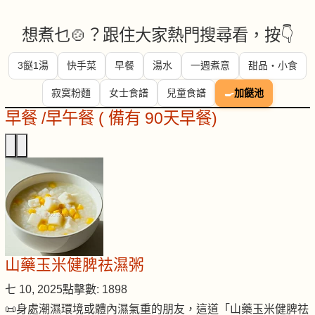
想煮乜🍲？跟住大家熱門搜尋看，按👇
3餸1湯
快手菜
早餐
湯水
一週煮意
甜品・小食
寂寞粉麵
女士食譜
兒童食譜
🍳
加餸池
早餐 /早午餐 ( 備有 90天早餐)
山藥玉米健脾祛濕粥
七 10, 2025
點擊數: 1898
📜身處潮濕環境或體內濕氣重的朋友，這道「山藥玉米健脾祛