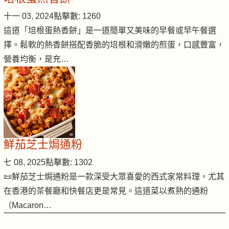
十一 03, 2024
點擊數: 1260
這道「培根蛋熱香餅」是一道簡單又美味的早餐或早午餐選
擇。鬆軟的熱香餅搭配香脆的培根和滑嫩的煎蛋，口感豐富，
營養均衡，是充…
鮮茄芝士焗通粉
七 08, 2025
點擊數: 1302
📜鮮茄芝士焗通粉是一款深受大眾喜愛的西式家常料理，尤其
在香港的茶餐廳和快餐店更是常見。這道菜以煮熟的通粉
（Macaron…