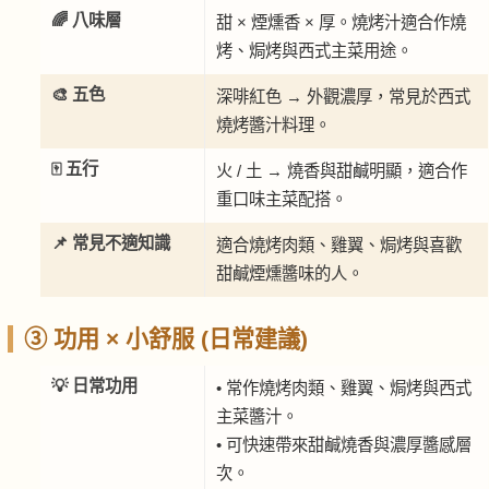
🌈 八味層
甜 × 煙燻香 × 厚。燒烤汁適合作燒
烤、焗烤與西式主菜用途。
🎨 五色
深啡紅色 → 外觀濃厚，常見於西式
燒烤醬汁料理。
🀄 五行
火 / 土 → 燒香與甜鹹明顯，適合作
重口味主菜配搭。
📌 常見不適知識
適合燒烤肉類、雞翼、焗烤與喜歡
甜鹹煙燻醬味的人。
③ 功用 × 小舒服 (日常建議)
💡 日常功用
• 常作燒烤肉類、雞翼、焗烤與西式
主菜醬汁。
• 可快速帶來甜鹹燒香與濃厚醬感層
次。