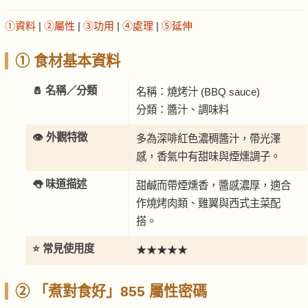
①資料
|
②屬性
|
③功用
|
④處理
|
⑤延伸
① 食材基本資料
🧂 名稱／分類
名稱：燒烤汁 (BBQ sauce)
分類：醬汁、調味料
👁️ 外觀特徵
多為深啡紅色濃稠醬汁，帶光澤
感，香氣中有甜味與煙燻調子。
👅 味道描述
甜鹹而帶煙燻香，醬感濃厚，適合
作燒烤肉類、雞翼與西式主菜配
搭。
⭐ 常見使用度
★★★★★
② 「煮對食好」855 屬性密碼