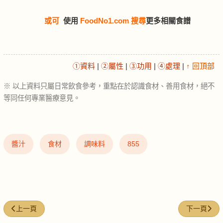
或可
使用
FoodNo1.com 搜尋
更多相關食譜
①資料
|
②屬性
|
③功用
|
④處理
|
↑ 回頂部
※ 以上資料只屬日常飲食參考，重點在於認識食材、善用食材，絕不
等同任何專業醫療意見。
醬汁
食材
調味料
855
上一篇文章: 火雞肉 (Turkey)
下一篇文章: 熟
上一頁
下一頁