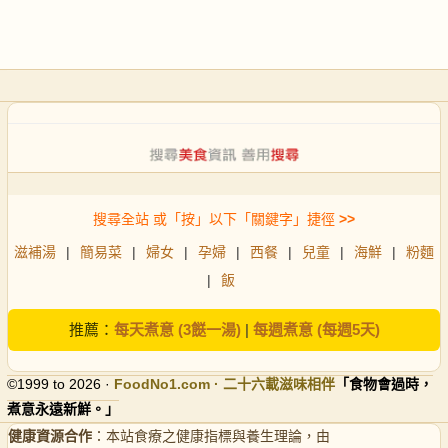
搜尋全站 或「按」以下「關鍵字」捷徑
>>
滋補湯
|
簡易菜
|
婦女
|
孕婦
|
西餐
|
兒童
|
海鮮
|
粉麵
|
飯
推薦：
每天煮意 (3餸一湯)
|
每週煮意 (每週5天)
©1999 to 2026 ·
FoodNo1
.com · 二十六載滋味相伴
「食物會過時，
煮意永遠新鮮。」
健康資源合作
：本站食療之健康指標與養生理論，由