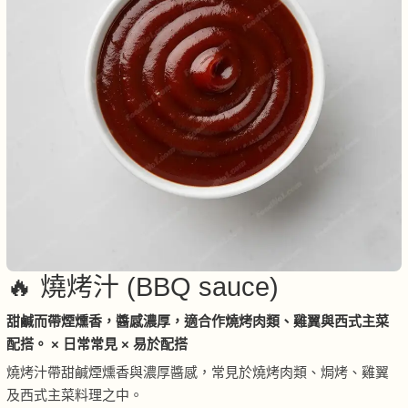
🔥 燒烤汁 (BBQ sauce)
甜鹹而帶煙燻香，醬感濃厚，適合作燒烤肉類、雞翼與西式主菜
配搭。 × 日常常見 × 易於配搭
燒烤汁帶甜鹹煙燻香與濃厚醬感，常見於燒烤肉類、焗烤、雞翼
及西式主菜料理之中。