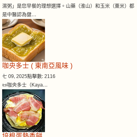
濕粥」是您早餐的理想選擇。山藥（淮山）和玉米（粟米）都
是中醫認為健…
咖央多士 ( 東南亞風味 )
七 09, 2025
點擊數: 2116
📜咖央多士（Kaya…
培根蛋熱香餅