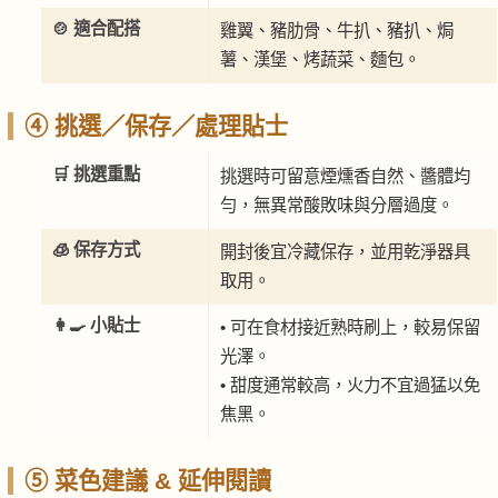
🍲 適合配搭
雞翼、豬肋骨、牛扒、豬扒、焗
薯、漢堡、烤蔬菜、麵包。
④ 挑選／保存／處理貼士
🛒 挑選重點
挑選時可留意煙燻香自然、醬體均
勻，無異常酸敗味與分層過度。
🧊 保存方式
開封後宜冷藏保存，並用乾淨器具
取用。
👩‍🍳 小貼士
• 可在食材接近熟時刷上，較易保留
光澤。
• 甜度通常較高，火力不宜過猛以免
焦黑。
⑤ 菜色建議 & 延伸閱讀