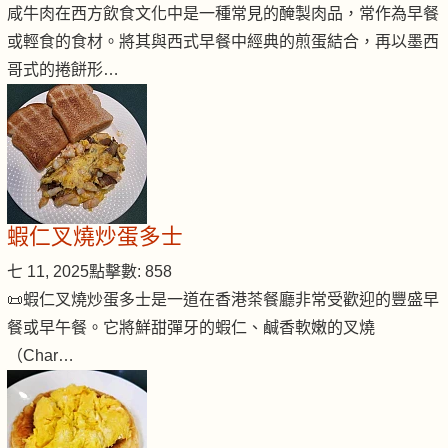
咸牛肉在西方飲食文化中是一種常見的醃製肉品，常作為早餐
或輕食的食材。將其與西式早餐中經典的煎蛋結合，再以墨西
哥式的捲餅形…
蝦仁叉燒炒蛋多士
七 11, 2025
點擊數: 858
📜蝦仁叉燒炒蛋多士是一道在香港茶餐廳非常受歡迎的豐盛早
餐或早午餐。它將鮮甜彈牙的蝦仁、鹹香軟嫩的叉燒
（Char…