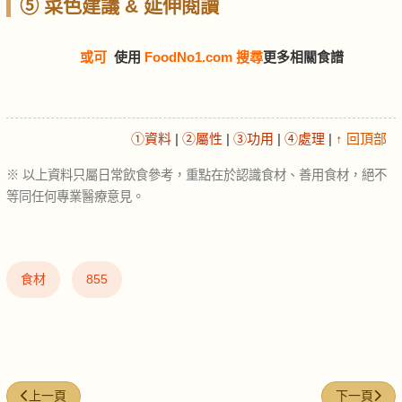
⑤ 菜色建議 & 延伸閱讀
或可
使用
FoodNo1.com 搜尋
更多相關食譜
①資料
|
②屬性
|
③功用
|
④處理
|
↑ 回頂部
※ 以上資料只屬日常飲食參考，重點在於認識食材、善用食材，絕不
等同任何專業醫療意見。
食材
855
上一篇文章: 蒜香牛油醬 (Garlic butter sauce)
下一篇文章: 牛
上一頁
下一頁