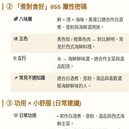
② 「煮對食好」855 屬性密碼
🌈 八味層
鮮 × 滑 × 海味。黑青口適合作白酒
煮、意粉與海鮮湯用途。
🎨 五色
黑色殼 / 橙黃色肉 → 對比鮮明，常
見於西式海鮮料理。
🀄 五行
水 → 海鮮鮮味濃，適合作主菜與湯
品配搭。
📌 常見不適知識
適合白酒煮、意粉、湯品與喜歡濃
郁海鮮鮮味的人。
③ 功用 × 小舒服 (日常建議)
💡 日常功用
• 常作白酒煮、意粉、湯品與西式海
鮮主菜。