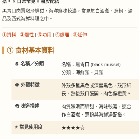
搭。 × 日常常見 × 易於配搭
黑青口肉質嫩滑鮮甜，海洋鮮味較濃，常見於白酒煮、意粉、湯
品及西式海鮮料理之中。
①資料
|
②屬性
|
③功用
|
④處理
|
⑤延伸
① 食材基本資料
🧂 名稱／分類
名稱：黑青口 (black mussel)
分類：海鮮類、貝類
👁️ 外觀特徵
外殼多呈黑色或深藍黑色，殼形細
長，熟後殼口張開，肉色偏橙黃。
👅 味道描述
肉質嫩滑而鮮甜，海味較濃，適合
作白酒煮、意粉與海鮮湯配搭。
⭐ 常見使用度
★★★★☆