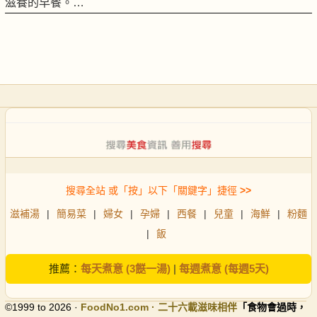
滋養的早餐。…
搜尋全站 或「按」以下「關鍵字」捷徑
>>
滋補湯
|
簡易菜
|
婦女
|
孕婦
|
西餐
|
兒童
|
海鮮
|
粉麵
|
飯
推薦：
每天煮意 (3餸一湯)
|
每週煮意 (每週5天)
©1999 to 2026 ·
FoodNo1
.com · 二十六載滋味相伴
「食物會過時，