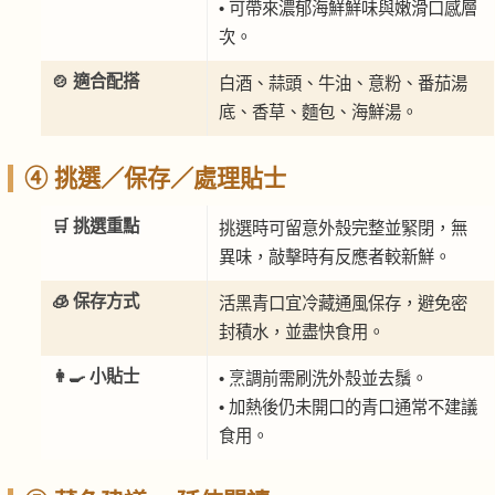
• 可帶來濃郁海鮮鮮味與嫩滑口感層
次。
🍲 適合配搭
白酒、蒜頭、牛油、意粉、番茄湯
底、香草、麵包、海鮮湯。
④ 挑選／保存／處理貼士
🛒 挑選重點
挑選時可留意外殼完整並緊閉，無
異味，敲擊時有反應者較新鮮。
🧊 保存方式
活黑青口宜冷藏通風保存，避免密
封積水，並盡快食用。
👩‍🍳 小貼士
• 烹調前需刷洗外殼並去鬚。
• 加熱後仍未開口的青口通常不建議
食用。