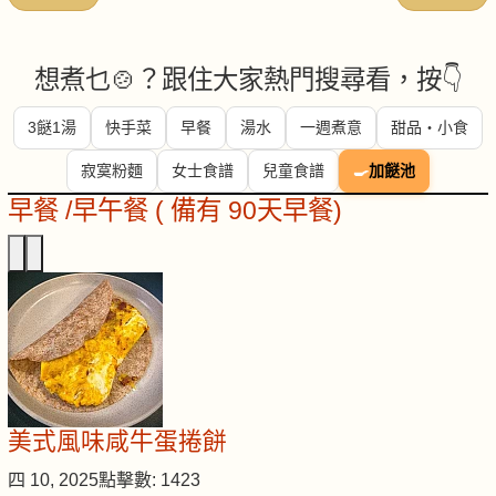
想煮乜🍲？跟住大家熱門搜尋看，按👇
3餸1湯
快手菜
早餐
湯水
一週煮意
甜品・小食
寂寞粉麵
女士食譜
兒童食譜
🍳
加餸池
早餐 /早午餐 ( 備有 90天早餐)
美式風味咸牛蛋捲餅
四 10, 2025
點擊數: 1423