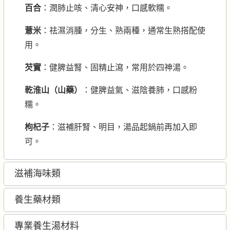
百合
：潤肺止咳、清心安神，口感軟糯。
薏米
：祛濕消腫，分生、熟兩種，通常生熟搭配使
用。
芡實
：健脾益腎、固精止瀉，常用於四神湯。
乾淮山（山藥）
：健脾益氣、滋陰養肺，口感粉
糯。
枸杞子
：滋補肝腎、明目，湯品起鍋前再加入即
可。
滋補海味類
養生藥材類
專業養生湯材料