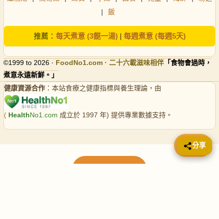
|
飯
推薦：
每天煮意 (3餸一湯)
|
每週煮意 (每週5天)
©1999 to 2026 ·
FoodNo1
.com · 二十六載滋味相伴
「食物會過時，
煮意永遠新鮮。」
健康資源合作
：本站食療之健康指標與養生理論，由
(
Health
No1.com
成立於 1997 年) 提供專業數據支持。
📤 分享
分享
載入更多食譜
請使用下方頁數繼續瀏覽更多食譜