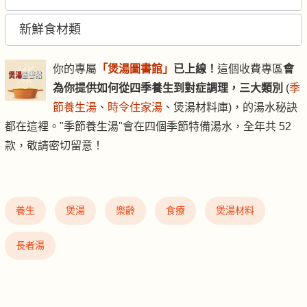
新鮮食材類
你的專屬
「煲湯圖書館」
已上線！
這個收費專區
會
為你提供如何從四季養生到對症調理，三大類別
(
季
節養生湯
、
時令住家湯
、煲湯材料庫)，的湯水秘訣
都在這裡。"季節養生湯"會在四個季節特備湯水，全年共 52
款，敬請密切留意！
養生
煲湯
樂齡
食療
煲湯材料
長者湯