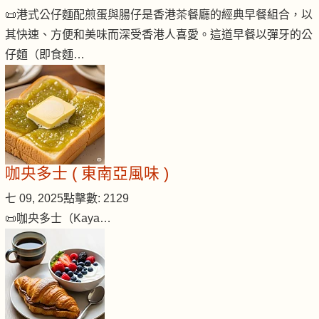
📜港式公仔麵配煎蛋與腸仔是香港茶餐廳的經典早餐組合，以
其快速、方便和美味而深受香港人喜愛。這道早餐以彈牙的公
仔麵（即食麵…
咖央多士 ( 東南亞風味 )
七 09, 2025
點擊數: 2129
📜咖央多士（Kaya…