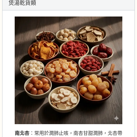
煲湯乾貨類
南北杏
：常用於潤肺止咳，南杏甘甜潤肺，北杏帶