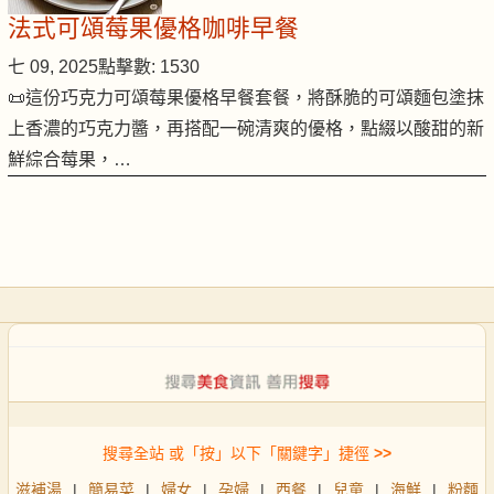
法式可頌莓果優格咖啡早餐
七 09, 2025
點擊數: 1530
📜這份巧克力可頌莓果優格早餐套餐，將酥脆的可頌麵包塗抹
上香濃的巧克力醬，再搭配一碗清爽的優格，點綴以酸甜的新
鮮綜合莓果，…
搜尋全站 或「按」以下「關鍵字」捷徑
>>
滋補湯
|
簡易菜
|
婦女
|
孕婦
|
西餐
|
兒童
|
海鮮
|
粉麵