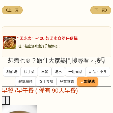
上一篇文章: 煲湯常識指南
下一篇文章
上一頁
下一頁
" 湯水泉"
~400 款湯水食譜任選擇
往下拉出湯水食譜分類選擇
：
想煮乜🍲？跟住大家熱門搜尋看，按👇
3餸1湯
快手菜
早餐
湯水
一週煮意
甜品・小食
寂寞粉麵
女士食譜
兒童食譜
🍳
加餸池
早餐 /早午餐 ( 備有 90天早餐)