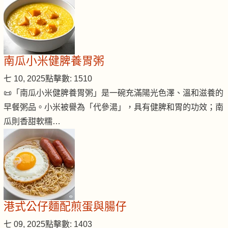
南瓜小米健脾養胃粥
七 10, 2025
點擊數: 1510
📜「南瓜小米健脾養胃粥」是一碗充滿陽光色澤、溫和滋養的
早餐粥品。小米被譽為「代參湯」，具有健脾和胃的功效；南
瓜則香甜軟糯…
港式公仔麵配煎蛋與腸仔
七 09, 2025
點擊數: 1403