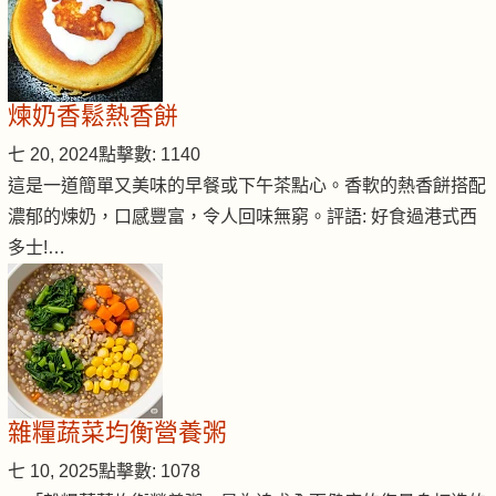
煉奶香鬆熱香餅
七 20, 2024
點擊數: 1140
這是一道簡單又美味的早餐或下午茶點心。香軟的熱香餅搭配
濃郁的煉奶，口感豐富，令人回味無窮。評語: 好食過港式西
多士!…
雜糧蔬菜均衡營養粥
七 10, 2025
點擊數: 1078