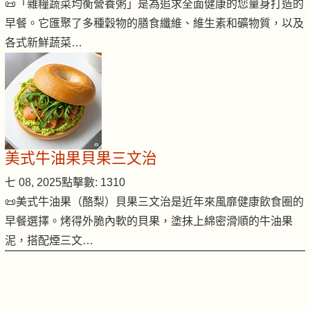
📜「雜糧蔬菜均衡營養粥」是為追求全面健康的您量身打造的
早餐。它匯聚了多種穀物的膳食纖維、維生素和礦物質，以及
各式新鮮蔬菜…
美式牛油果貝果三文治
七 08, 2025
點擊數: 1310
📜美式牛油果（酪梨）貝果三文治是近年來風靡健康飲食圈的
早餐選擇。烤得外脆內軟的貝果，塗抹上綿密滑順的牛油果
泥，搭配煙三文…