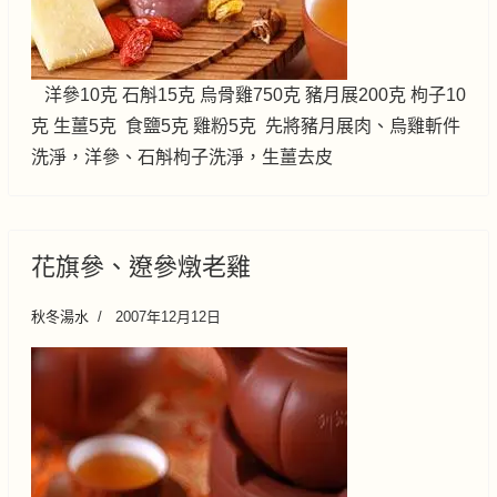
洋參10克 石斛15克 烏骨雞750克 豬月展200克 枸子10
克 生薑5克 食鹽5克 雞粉5克 先將豬月展肉、烏雞斬件
洗淨，洋參、石斛枸子洗淨，生薑去皮
花旗參、遼參燉老雞
秋冬湯水
2007年12月12日