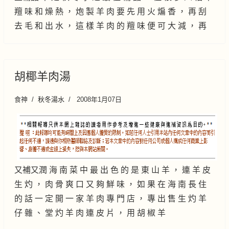
羶 味 和 燥 熱 ， 炮 製 羊 肉 要 先 用 火 煸 香 ， 再 刮
去 毛 和 出 水 ， 這 樣 羊 肉 的 羶 味 便 可 大 減 ， 再
胡椰羊肉湯
食神
秋冬湯水
2008年1月07日
又補又潤 海 南 菜 中 最 出 色 的 是 東 山 羊 ， 連 羊 皮
生 灼 ， 肉 骨 爽 口 又 夠 鮮 味 ， 如 果 在 海 南 長 住
的 話 一 定 開 一 家 羊 肉 專 門 店 ， 專 出 售 生 灼 羊
仔 雜 、 堂 灼 羊 肉 連 皮 片 ， 用 胡 椒 羊