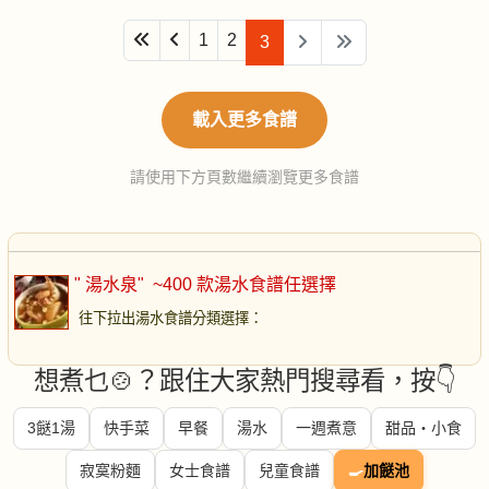
1
2
3
載入更多食譜
請使用下方頁數繼續瀏覽更多食譜
" 湯水泉"
~400 款湯水食譜任選擇
往下拉出湯水食譜分類選擇
：
想煮乜🍲？跟住大家熱門搜尋看，按👇
3餸1湯
快手菜
早餐
湯水
一週煮意
甜品・小食
寂寞粉麵
女士食譜
兒童食譜
🍳
加餸池