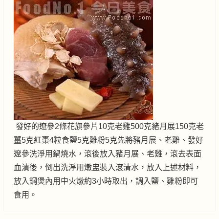
發好的遼參2條花旗參片10克老雞500克豬月展150克老
薑5克紅棗4粒食鹽5克雞粉5克先將豬月展、老雞、發好
遼參洗淨用鍋燒水，滾後放入豬月展、老雞，滾去表面
血漬後，倒出洗淨用燉盅裝入滾清水，放入上述材料，
放入鋼煲內用中火燉約3小時取出，調入鹽、雞粉即可
食用。