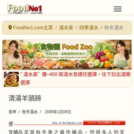
FoodNo1.com主頁
湯水泉
四季湯水
秋冬湯水
" 湯水泉"
備~400 款湯水食譜任選擇
，往下拉出湯類
選擇
清湯羊頭蹄
食神
秋冬湯水
2008年1月08日
便
宜補品 羊 是 秋 冬 季 之 最 佳 補 品 ， 但 很 多 人 怕 羊