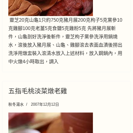
靈芝20克山龜1只約750克豬月展200克枸子5克黨參10
克雞腳100克老薑5克食鹽5克雞粉5克 先將豬月展斬
件，山龜剖好洗淨後斬件，靈芝枸子黨參洗淨用鍋燒
水，滾後放入豬月展、山龜、雞腳滾去表面血漬後撈出
洗淨用燉盅裝入滾清水放入上述材料，放入鋼鍋內，用
中火燉4小時取出，調入
五指毛桃淡菜燉老雞
秋冬湯水
2007年12月12日