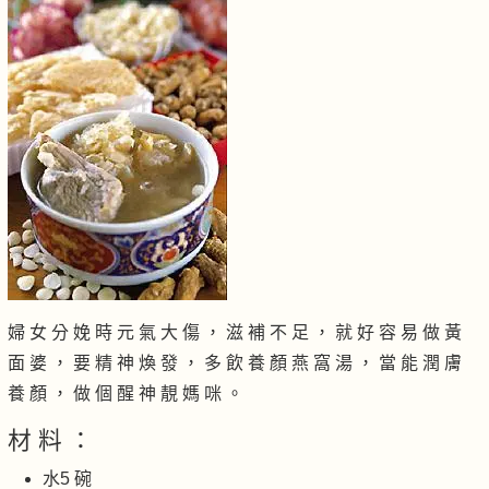
婦 女 分 娩 時 元 氣 大 傷 ， 滋 補 不 足 ， 就 好 容 易 做 黃
面 婆 ， 要 精 神 煥 發 ， 多 飲 養 顏 燕 窩 湯 ， 當 能 潤 膚
養 顏 ， 做 個 醒 神 靚 媽 咪 。
材 料 ：
水5 碗