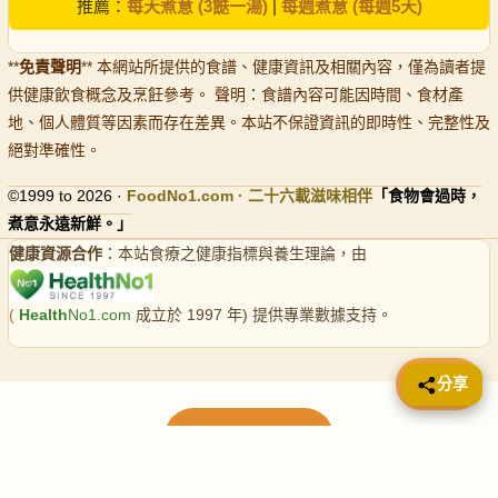
推薦：
每天煮意 (3餸一湯)
|
每週煮意 (每週5天)
**
免責聲明
** 本網站所提供的食譜、健康資訊及相關內容，僅為讀者提
供健康飲食概念及烹飪參考。 聲明：食譜內容可能因時間、食材產
地、個人體質等因素而存在差異。本站不保證資訊的即時性、完整性及
絕對準確性。
©1999 to 2026 ·
FoodNo1
.com · 二十六載滋味相伴
「食物會過時，
煮意永遠新鮮。」
健康資源合作
：本站食療之健康指標與養生理論，由
(
Health
No1.com
成立於 1997 年) 提供專業數據支持。
📤 分享
分享
載入更多食譜
請使用下方頁數繼續瀏覽更多食譜