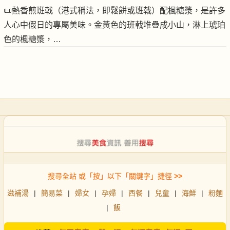
📜熱香煎班戟（港式稱法，即鬆餅或班戟）配楓糖漿，是許多
人心中假日的專屬美味。金黃色的班戟堆疊成小山，淋上琥珀
色的楓糖漿，…
搜尋全站 或「按」以下「關鍵字」捷徑
>>
滋補湯
|
簡易菜
|
婦女
|
孕婦
|
西餐
|
兒童
|
海鮮
|
粉麵
|
飯