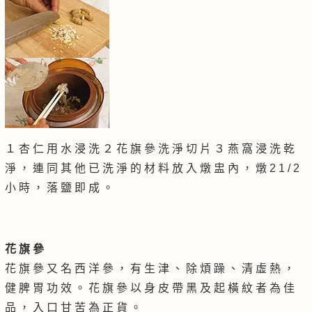
１ 杏 仁 用 水 浸 洗 ２ 花 旗 參 洗 淨 切 片 ３ 燕 窩 浸 洗 乾
淨 ， 連 同 其 他 已 洗 淨 的 材 料 放 入 燉 盅 內 ， 燉 2 1 / 2
小 時 ， 落 鹽 即 成 。
花 旗 參
花 旗 參 又 名 西 洋 參 ， 有 生 津 、 除 煩 躁 、 清 虛 熱 ，
健 脾 胃 功 效 。 花 旗 參 以 身 皮 帶 黑 及 起 橫 紋 者 為 佳
品 ， 入 口 甘 苦 為 正 貨 。