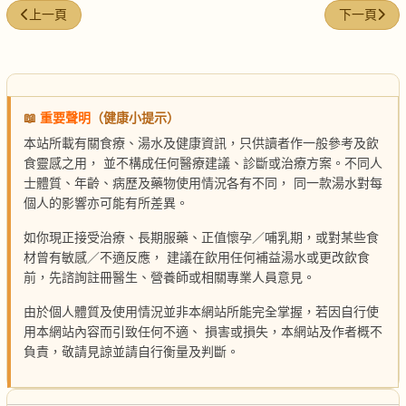
上一篇文章: 烏髮養神補腦湯
下一篇文章
上一頁
下一頁
📖
重要聲明
（健康小提示）
本站所載有關食療、湯水及健康資訊，只供讀者作一般參考及飲
食靈感之用， 並不構成任何醫療建議、診斷或治療方案。不同人
士體質、年齡、病歷及藥物使用情況各有不同， 同一款湯水對每
個人的影響亦可能有所差異。
如你現正接受治療、長期服藥、正值懷孕／哺乳期，或對某些食
材曾有敏感／不適反應， 建議在飲用任何補益湯水或更改飲食
前，先諮詢註冊醫生、營養師或相關專業人員意見。
由於個人體質及使用情況並非本網站所能完全掌握，若因自行使
用本網站內容而引致任何不適、 損害或損失，本網站及作者概不
負責，敬請見諒並請自行衡量及判斷。