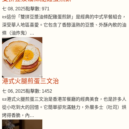
七 08, 2025
點擊數: 971
📜這份「雙拼豆漿油條配雞蛋煎餅」是經典的中式早餐組合，
深受華人地區喜愛。它包含了香醇溫熱的豆漿、外酥內軟的油
條（油炸鬼）…
港式火腿煎蛋三文治
七 06, 2025
點擊數: 1452
📜港式火腿煎蛋三文治是香港茶餐廳的經典美食，也是許多人
從小吃到大的回憶。它簡單卻充滿魅力，外層多士（吐司）烘
烤得香脆，內…