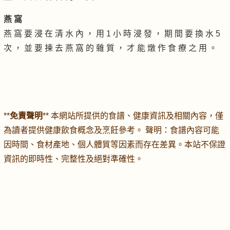
燕 窩
燕 窩 要 浸 在 清 水 內 ， 用 1 小 時 浸 發 ， 期 間 要 換 水 5
次 ， 並 要 揀 去 燕 窩 的 雜 質 ， 才 能 燉 作 食 療 之 用 。
**
免責聲明
** 本網站所提供的食譜、健康資訊及相關內容，僅
為讀者提供健康飲食概念及烹飪參考。 聲明：食譜內容可能
因時間、食材產地、個人體質等因素而存在差異。本站不保證
資訊的即時性、完整性及絕對準確性。