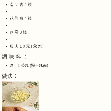
南 北 杏 4 錢
花 旗 參 4 錢
燕 窩 3 錢
瘦 肉 1 0 元 ( 汆 水)
調 味 料 ：
鹽 1 茶匙 (撥平匙面)
做法：