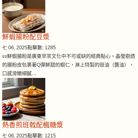
鮮蝦腸粉配豆漿
七 06, 2025
點擊數: 1285
📜鮮蝦腸粉是廣東早茶文化中不可或缺的經典點心。晶瑩剔透
的腸粉皮包裹著Q彈鮮甜的蝦仁，淋上特製的豉油（醬油），
口感滑嫩細膩…
熱香煎班戟配楓糖漿
七 06, 2025
點擊數: 1215