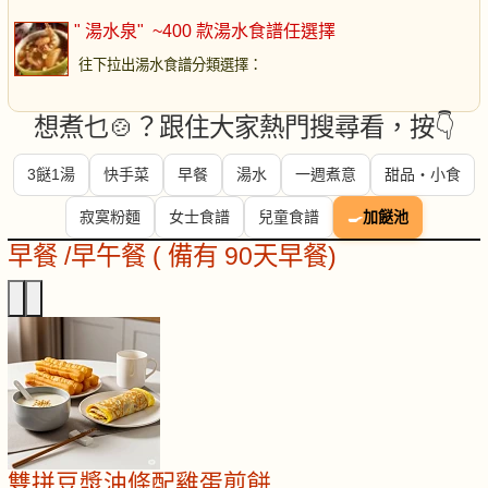
" 湯水泉"
~400 款湯水食譜任選擇
往下拉出湯水食譜分類選擇
：
想煮乜🍲？跟住大家熱門搜尋看，按👇
3餸1湯
快手菜
早餐
湯水
一週煮意
甜品・小食
寂寞粉麵
女士食譜
兒童食譜
🍳
加餸池
早餐 /早午餐 ( 備有 90天早餐)
雙拼豆漿油條配雞蛋煎餅