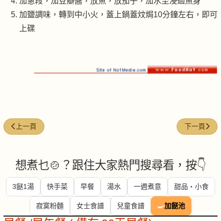
加蔥段，加豆瓣醬，放魚，放茄子，加水至浸過魚身
加鹽調味，轉到中小火，蓋上鍋蓋炆焗10分鐘左右，即可
上碟
上一篇文章: 清蒸石班尾
下一篇文章
上一頁
下一頁
想煮乜🍲？跟住大家熱門搜尋看，按👇
3餸1湯
快手菜
早餐
湯水
一週煮意
甜品・小食
寂寞粉麵
女士食譜
兒童食譜
🍳
加餸池