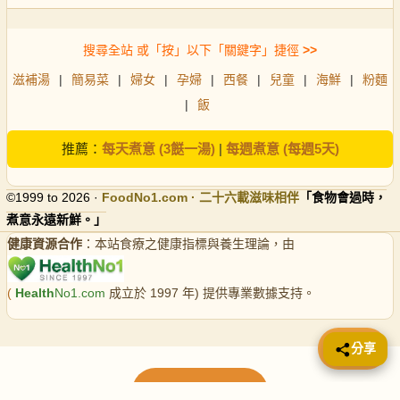
搜尋全站 或「按」以下「關鍵字」捷徑
>>
滋補湯
|
簡易菜
|
婦女
|
孕婦
|
西餐
|
兒童
|
海鮮
|
粉麵
|
飯
推薦：
每天煮意 (3餸一湯)
|
每週煮意 (每週5天)
©1999 to 2026 ·
FoodNo1
.com · 二十六載滋味相伴
「食物會過時，
煮意永遠新鮮。」
健康資源合作
：本站食療之健康指標與養生理論，由
(
Health
No1.com
成立於 1997 年) 提供專業數據支持。
📤 分享
分享
載入更多食譜