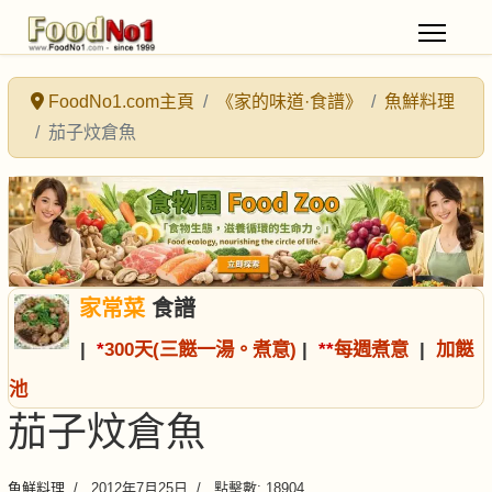
FoodNo1.com主頁
《家的味道·食譜》
魚鮮料理
茄子炆倉魚
家常菜
食譜
|
*
300天(三餸一湯。煮意)
|
*
*
每週煮意
|
加餸
池
茄子炆倉魚
魚鮮料理
2012年7月25日
點擊數: 18904