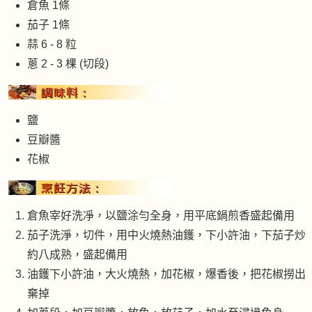
倉魚 1條
茄子 1條
蒜 6 - 8 粒
蔥 2 - 3 棵 (切段)
鹽
豆瓣醬
花椒
倉魚宰好洗凈，以鹽涂勻全身，用平底鍋煎香盛起備用
茄子洗淨，切件，用中火燒熱油鑊，下小許油，下茄子炒
約八成熟，盛起備用
油鑊下小許油，大火燒熱，加花椒，爆香後，把花椒撈出
棄掉