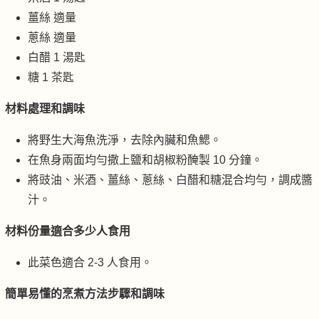
薑絲 適量
蔥絲 適量
白醋 1 湯匙
糖 1 茶匙
材料處理和調味
將野生大海魚洗淨，去除內臟和魚鰓。
在魚身兩面均勻撒上鹽和胡椒粉醃製 10 分鐘。
將豉油、米酒、薑絲、蔥絲、白醋和糖混合均勻，調成醬
汁。
材料份量適合多少人食用
此菜色適合 2-3 人食用。
簡單易懂的烹煮方法步驟和調味