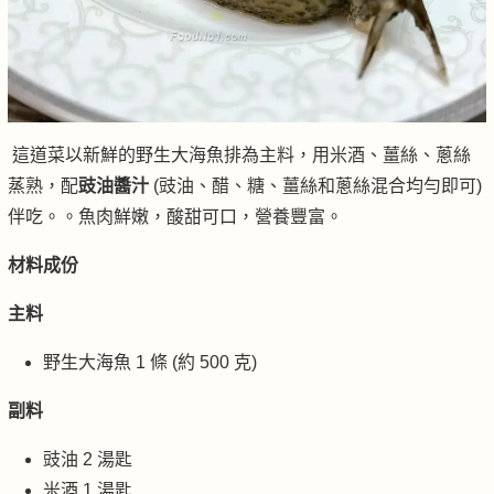
這道菜以新鮮的野生大海魚排為主料，用米酒、薑絲、蔥絲
蒸熟，配
豉油醬汁
(豉油、醋、糖、薑絲和蔥絲混合均勻即可)
伴吃。。魚肉鮮嫩，酸甜可口，營養豐富。
材料成份
主料
野生大海魚 1 條 (約 500 克)
副料
豉油 2 湯匙
米酒 1 湯匙