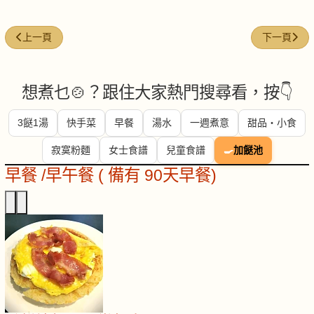
上一篇文章: 薑葱芫荽蒸青班
下一篇文章:
上一頁
下一頁
想煮乜🍲？跟住大家熱門搜尋看，按👇
3餸1湯
快手菜
早餐
湯水
一週煮意
甜品・小食
寂寞粉麵
女士食譜
兒童食譜
🍳
加餸池
早餐 /早午餐 ( 備有 90天早餐)