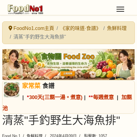
FoodNo1.com主頁
《家的味道·食譜》
魚鮮料理
清蒸"手釣野生大海魚排"
家常菜
食譜
|
*
300天(三餸一湯。煮意)
|
*
*
每週煮意
|
加餸
池
清蒸"手釣野生大海魚排"
Food No.1
魚鮮料理
2024年4月09日
點擊數: 1057