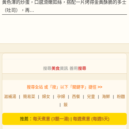
黃色澤的炒蛋，口感滑嫩如絲，搭配一片烤得金黃酥脆的多士
（吐司），再…
搜尋全站 或「按」以下「關鍵字」捷徑
>>
滋補湯
|
簡易菜
|
婦女
|
孕婦
|
西餐
|
兒童
|
海鮮
|
粉麵
|
飯
推薦：
每天煮意 (3餸一湯)
|
每週煮意 (每週5天)