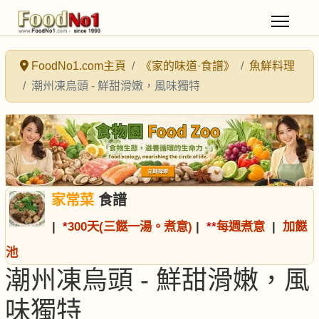
FoodNo1.com主頁
《家的味道·食譜》
魚鮮料理
潮州凍烏頭 - 鮮甜滑嫩，風味獨特
家常菜
食譜
|
*
300天(三餸一湯。煮意)
|
*
*
每週煮意
|
加餸
池
潮州凍烏頭 - 鮮甜滑嫩，風
味獨特