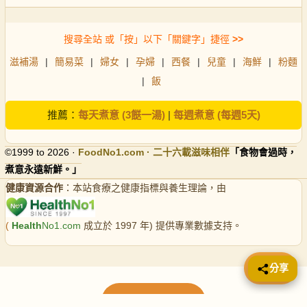
搜尋全站 或「按」以下「關鍵字」捷徑
>>
滋補湯
|
簡易菜
|
婦女
|
孕婦
|
西餐
|
兒童
|
海鮮
|
粉麵
|
飯
推薦：
每天煮意 (3餸一湯)
|
每週煮意 (每週5天)
©1999 to 2026 ·
FoodNo1
.com · 二十六載滋味相伴
「食物會過時，
煮意永遠新鮮。」
健康資源合作
：本站食療之健康指標與養生理論，由
(
Health
No1.com
成立於 1997 年) 提供專業數據支持。
📤 分享
分享
載入更多食譜