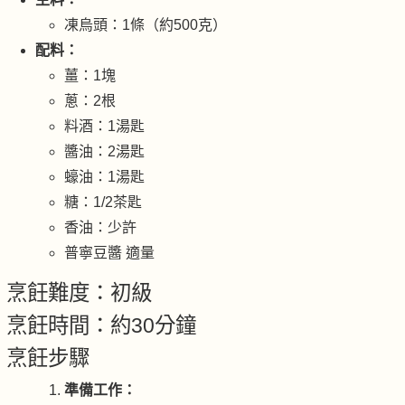
凍烏頭：1條（約500克）
配料：
薑：1塊
蔥：2根
料酒：1湯匙
醬油：2湯匙
蠔油：1湯匙
糖：1/2茶匙
香油：少許
普寧豆醬 適量
烹飪難度：初級
烹飪時間：約30分鐘
烹飪步驟
準備工作：