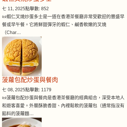
七 11, 2025
點擊數: 852
📜蝦仁叉燒炒蛋多士是一道在香港茶餐廳非常受歡迎的豐盛早
餐或早午餐。它將鮮甜彈牙的蝦仁、鹹香軟嫩的叉燒
（Char…
菠蘿包配炒蛋與餐肉
七 08, 2025
點擊數: 1179
📜菠蘿包配炒蛋與餐肉是香港茶餐廳的經典組合，深受本地人
和遊客喜愛。外層酥脆香甜、內裡鬆軟的菠蘿包（通常指沒有
餡料的菠蘿麵…