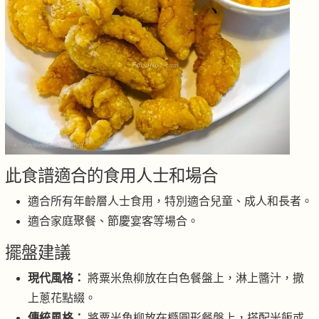
此食譜適合的食用人士和場合
適合所有年齡層人士食用，特別適合兒童、成人和長者。
適合家庭聚餐、節慶宴客等場合。
擺盤建議
現代風格：
將粟米魚柳放在白色餐盤上，淋上醬汁，撒
上蔥花點綴。
傳統風格：
將粟米魚柳放在橢圓形餐盤上，搭配米飯或