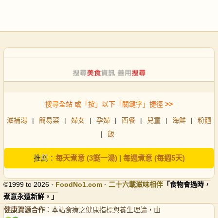
搜尋全站 或「按」以下「關鍵字」捷徑
>>
滋補湯
|
簡易菜
|
婦女
|
孕婦
|
西餐
|
兒童
|
海鮮
|
粉麵
|
飯
推薦：
每天煮意 (3餸一湯)
|
每週煮意 (每週5天)
©1999 to 2026 ·
FoodNo1
.com · 二十六載滋味相伴
「食物會過時，
煮意永遠新鮮。」
健康資源合作
：本站食療之健康指標與養生理論，由