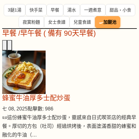
3餸1湯
快手菜
早餐
湯水
一週煮意
甜品・小食
寂寞粉麵
女士食譜
兒童食譜
🍳
加餸池
早餐 /早午餐 ( 備有 90天早餐)
蜂蜜牛油厚多士配炒蛋
七 08, 2025
點擊數: 986
📜這份蜂蜜牛油厚多士配炒蛋，靈感來自日式喫茶店的經典早
餐。厚切的方包（吐司）經過烘烤後，表面塗滿香甜的蜂蜜和
融化的牛油（…