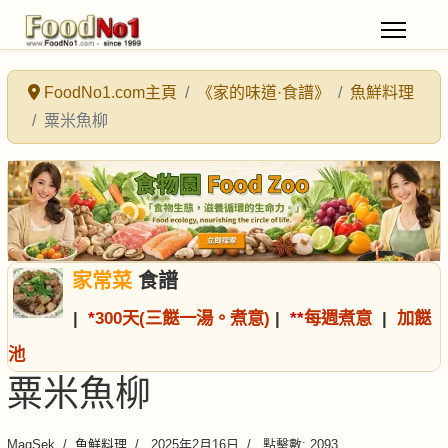
FoodNo1.com主頁
《家的味道·食譜》
魚鮮料理
粟米魚柳
家常菜
食譜
|
*
300天(三餸一湯。煮意)
|
*
*
每週煮意
|
加餸
池
粟米魚柳
MagSek
魚鮮料理
2025年2月16日
點擊數: 2093