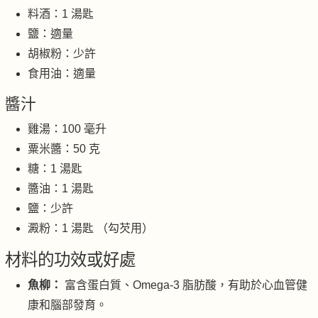
料酒：1 湯匙
鹽：適量
胡椒粉：少許
食用油：適量
醬汁
雞湯：100 毫升
粟米醬：50 克
糖：1 湯匙
醬油：1 湯匙
鹽：少許
澱粉：1 湯匙 （勾芡用）
材料的功效或好處
魚柳：
富含蛋白質、Omega-3 脂肪酸，有助於心血管健
康和腦部發育。