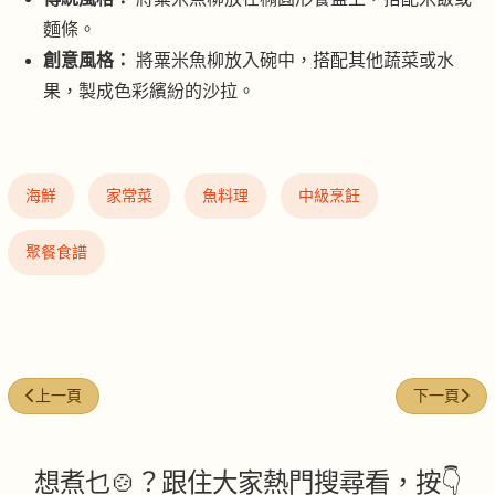
麵條。
創意風格：
將粟米魚柳放入碗中，搭配其他蔬菜或水
果，製成色彩繽紛的沙拉。
海鮮
家常菜
魚料理
中級烹飪
聚餐食譜
上一篇文章: 豉汁滑魚片叮粉絲 （新菜色）
下一篇文章:
上一頁
下一頁
想煮乜🍲？跟住大家熱門搜尋看，按👇