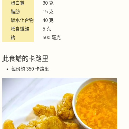
蛋白質
30 克
脂肪
15 克
碳水化合物
40 克
膳食纖維
5 克
鈉
500 毫克
此食譜的卡路里
每份約 350 卡路里