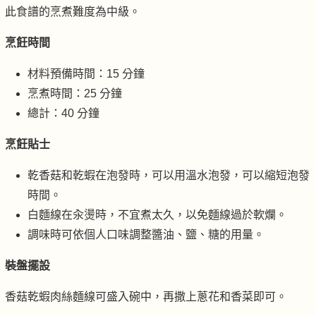
此食譜的烹煮難度為中級。
烹飪時間
材料預備時間：15 分鐘
烹煮時間：25 分鐘
總計：40 分鐘
烹飪貼士
乾香菇和乾蝦在泡發時，可以用溫水泡發，可以縮短泡發
時間。
白麵線在汆燙時，不宜煮太久，以免麵線過於軟爛。
調味時可依個人口味調整醬油、鹽、糖的用量。
裝盤擺設
香菇乾蝦肉絲麵線可盛入碗中，再撒上蔥花和香菜即可。