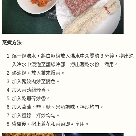
烹煮方法
燒一鍋沸水，將白麵線放入沸水中汆燙約 3 分鐘，撈出泡
入冷水中浸泡至麵線冷卻，撈出瀝乾水份，備用。
熱油鍋，放入薑末爆香。
加入豬絞肉炒至變色。
加入香菇絲炒香。
加入乾蝦碎炒香。
加入醬油、鹽、糖、米酒調味，拌炒均勻。
加入麵線，拌炒均勻。
盛盤後，撒上蔥花和香菜即可享用。