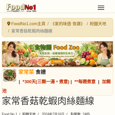
FoodNo1.com主頁
《家的味道·食譜》
粉麵天地
家常香菇乾蝦肉絲麵線
家常菜
食譜
|
*
300天(三餸一湯。煮意)
|
*
*
每週煮意
|
加餸
池
家常香菇乾蝦肉絲麵線
Food No.1
粉麵天地
2024年7月16日
點擊數: 2485