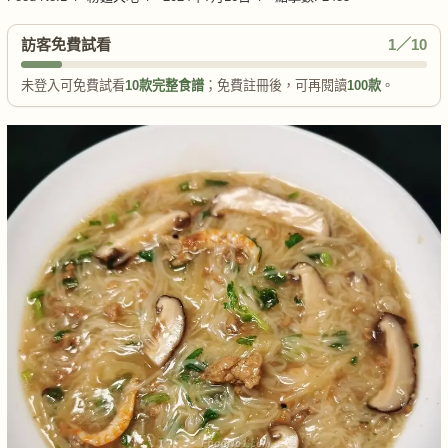
訪客免費試看
1／10
未登入可免費試看
10款完整食譜
；免費註冊後，可再閱讀
100款
。