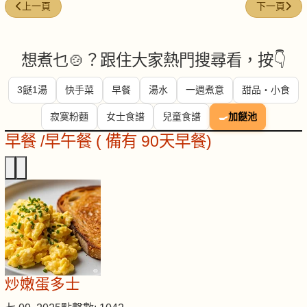
上一篇文章: 蝦仁青瓜烏冬
下一篇文章
上一頁
下一頁
想煮乜🍲？跟住大家熱門搜尋看，按👇
3餸1湯
快手菜
早餐
湯水
一週煮意
甜品・小食
寂寞粉麵
女士食譜
兒童食譜
🍳
加餸池
早餐 /早午餐 ( 備有 90天早餐)
炒嫩蛋多士