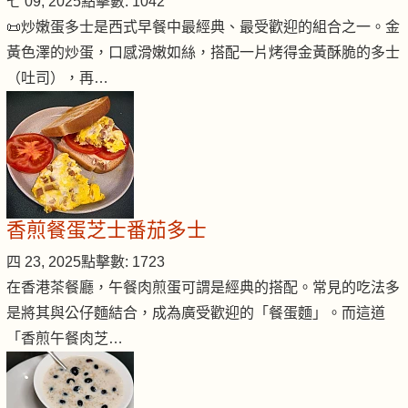
七 09, 2025
點擊數: 1042
📜炒嫩蛋多士是西式早餐中最經典、最受歡迎的組合之一。金
黃色澤的炒蛋，口感滑嫩如絲，搭配一片烤得金黃酥脆的多士
（吐司），再…
香煎餐蛋芝士番茄多士
四 23, 2025
點擊數: 1723
在香港茶餐廳，午餐肉煎蛋可謂是經典的搭配。常見的吃法多
是將其與公仔麵結合，成為廣受歡迎的「餐蛋麵」。而這道
「香煎午餐肉芝…