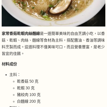
家常香菇乾蝦肉絲麵線
是一道簡單美味的自由烹調小吃，以香
菇、乾蝦、肉絲、麵線等食材為主料，搭配醬油、香油等調味
料烹製而成。這道料理不僅美味可口，而且營養豐富，是老少
皆宜的佳餚。
材料成份
主料：
乾香菇 50 克
乾蝦 30 克
豬絞肉 100 克
白麵線 200 克