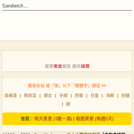
Sandwich…
搜尋全站 或「按」以下「關鍵字」捷徑
>>
滋補湯
|
簡易菜
|
婦女
|
孕婦
|
西餐
|
兒童
|
海鮮
|
粉麵
|
飯
推薦：
每天煮意 (3餸一湯)
|
每週煮意 (每週5天)