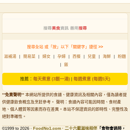
搜尋全站 或「按」以下「關鍵字」捷徑
>>
滋補湯
|
簡易菜
|
婦女
|
孕婦
|
西餐
|
兒童
|
海鮮
|
粉麵
|
飯
推薦：
每天煮意 (3餸一湯)
|
每週煮意 (每週5天)
**
免責聲明
** 本網站所提供的食譜、健康資訊及相關內容，僅為讀者提
供健康飲食概念及烹飪參考。 聲明：食譜內容可能因時間、食材產
地、個人體質等因素而存在差異。本站不保證資訊的即時性、完整性及
絕對準確性。
©1999 to 2026 ·
FoodNo1
.com · 二十六載滋味相伴
「食物會過時，