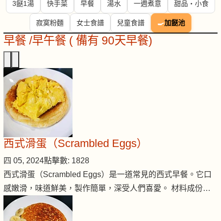
3餸1湯
快手菜
早餐
湯水
一週煮意
甜品・小食
寂寞粉麵
女士食譜
兒童食譜
🍳
加餸池
早餐 /早午餐 ( 備有 90天早餐)
西式滑蛋（Scrambled Eggs）
四 05, 2024
點擊數: 1828
西式滑蛋（Scrambled Eggs）是一道常見的西式早餐。它口
感嫩滑，味道鮮美，製作簡單，深受人們喜愛。 材料成份…