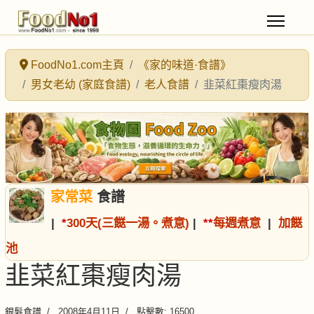
FoodNo1.com主頁
《家的味道·食譜》
男女老幼 (家庭食譜)
老人食譜
韭菜紅棗瘦肉湯
家常菜
食譜
|
*
300天(三餸一湯。煮意)
|
*
*
每週煮意
|
加餸
池
韭菜紅棗瘦肉湯
銀髮食譜
2008年4月11日
點擊數: 16500