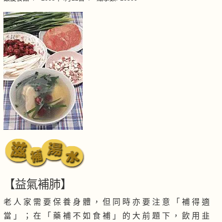
【益氣補肺】
老 人 家 需 要 保 養 身 體 ， 但 同 時 亦 要 注 意 「 補 得 適
當 」 ； 在 「 藥 補 不 如 食 補 」 的 大 前 題 下 ， 飲 用 韭