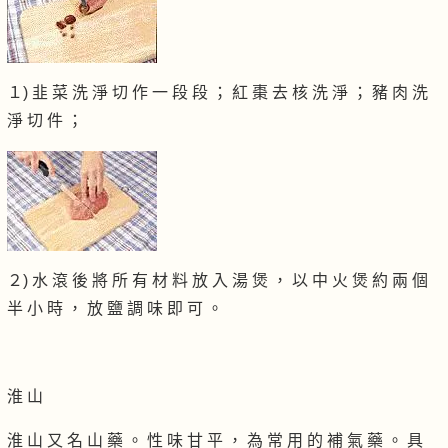
１) 韭 菜 洗 淨 切 作 一 段 段 ； 紅 棗 去 核 洗 淨 ； 豬 肉 洗
淨 切 件 ；
２) 水 滾 後 將 所 有 材 料 放 入 湯 煲 ， 以 中 火 煲 約 兩 個
半 小 時 ， 放 鹽 調 味 即 可 。
淮 山
淮 山 又 名 山 藥 。 性 味 甘 平 ， 為 常 用 的 補 氣 藥 。 具