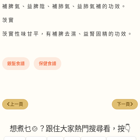
補 脾 氣 、 益 脾 陰 、 補 肺 氣 、 益 肺 氣 補 的 功 效 。
茨 實
茨 實 性 味 甘 平 ， 有 補 脾 去 濕 、 益 腎 固 精 的 功 效 。
銀髮食譜
保健食譜
上一篇文章: 胡椒牛筋湯
下一篇文章
上一頁
下一頁
想煮乜🍲？跟住大家熱門搜尋看，按👇