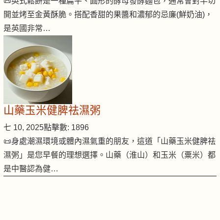
📜英式鬆餅是一種扁平、圓形的酵母發酵麵包，通常會對半切
開並烤至金黃酥脆。搭配香甜的果醬和濃郁的忌廉(鮮奶油)，
是英國非常…
山藥玉米健脾祛濕粥
七 10, 2025
點擊數: 1896
📜身處潮濕環境或體內濕氣重的朋友，這道「山藥玉米健脾祛
濕粥」是您早餐的理想選擇。山藥（淮山）和玉米（粟米）都
是中醫認為健…