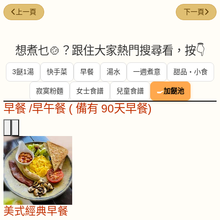
上一篇文章: 韭菜紅棗瘦肉湯
下一篇文章:
上一頁
下一頁
想煮乜🍲？跟住大家熱門搜尋看，按👇
3餸1湯
快手菜
早餐
湯水
一週煮意
甜品・小食
寂寞粉麵
女士食譜
兒童食譜
🍳
加餸池
早餐 /早午餐 ( 備有 90天早餐)
美式經典早餐