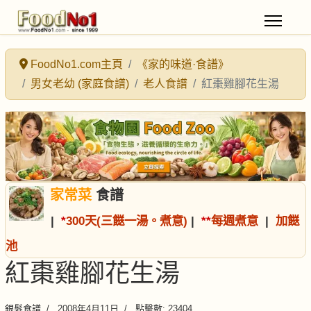
FoodNo1.com主頁
《家的味道·食譜》
男女老幼 (家庭食譜)
老人食譜
紅棗雞腳花生湯
家常菜
食譜
|
*
300天(三餸一湯。煮意)
|
*
*
每週煮意
|
加餸
池
紅棗雞腳花生湯
銀髮食譜
2008年4月11日
點擊數: 23404