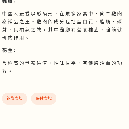
雞 腳：
中 國 人 最 愛 以 形 補 形 ， 在 眾 多 家 禽 中 ， 向 奉 雞 肉
為 補 品 之 王 。 雞 肉 的 成 分 包 括 蛋 白 質 、 脂 肪 、 磷
質 ， 具 補 氣 之 效 ， 其 中 雞 腳 有 營 養 補 虛 、 強 筋 健
骨 的 作 用 。
花 生：
含 極 高 的 營 養 價 值 。 性 味 甘 平 ， 有 健 脾 活 血 的 功
效 。
銀髮食譜
保健食譜