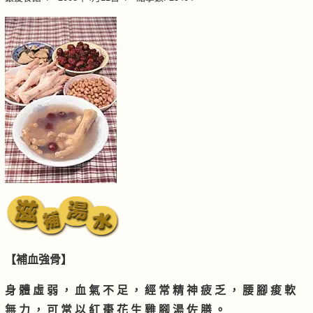
【補血強骨】
身 體 虛 弱 ， 血 氣 不 足 ， 經 常 精 神 疲 乏 ， 腰 腳 痠 軟
無 力 ， 可 常 以 紅 棗 花 生 雞 腳 湯 佐 膳 。