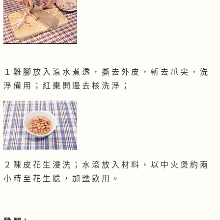
１ 雞 腳 放 入 滾 水 煮 透 ， 撕 去 外 皮 ， 斬 去 爪 尖 ， 洗
淨 備 用 ； 紅 棗 開 邊 去 核 洗 淨 ；
２ 陳 皮 花 生 浸 洗 ； 水 滾 放 入 材 料 ， 以 中 火 煲 約 兩
小 時 至 花 生 腍 ， 加 鹽 飲 用 。