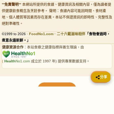
**
免責聲明
** 本網站所提供的食譜、健康資訊及相關內容，僅為讀者提
供健康飲食概念及烹飪參考。 聲明：食譜內容可能因時間、食材產
地、個人體質等因素而存在差異。本站不保證資訊的即時性、完整性及
絕對準確性。
©1999 to 2026 ·
FoodNo1
.com · 二十六載滋味相伴
「食物會過時，
煮意永遠新鮮。」
健康資源合作
：本站食療之健康指標與養生理論，由
(
Health
No1.com
成立於 1997 年) 提供專業數據支持。
📤 分享
分享
載入更多食譜
請使用下方頁數繼續瀏覽更多食譜