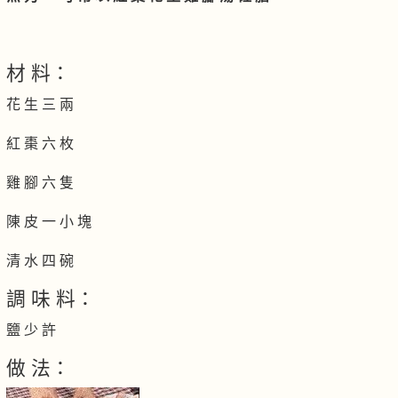
材 料：
花 生 三 兩
紅 棗 六 枚
雞 腳 六 隻
陳 皮 一 小 塊
清 水 四 碗
調 味 料：
鹽 少 許
做 法：