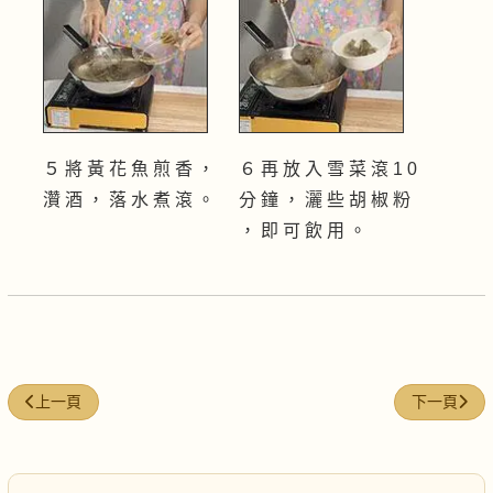
５ 將 黃 花 魚 煎 香 ，
６ 再 放 入 雪 菜 滾 1 0
灒 酒 ， 落 水 煮 滾 。
分 鐘 ， 灑 些 胡 椒 粉
， 即 可 飲 用 。
上一篇文章: 紅蓮栗子排骨湯
下一篇文章:
上一頁
下一頁