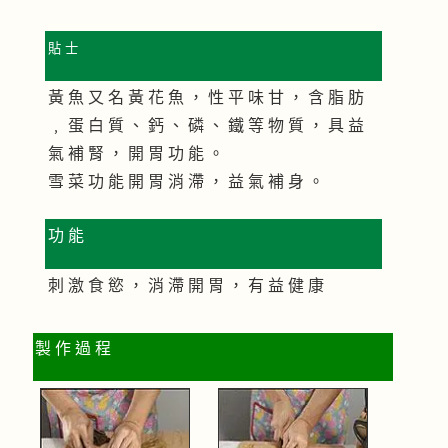
貼 士
黃 魚 又 名 黃 花 魚 ， 性 平 味 甘 ， 含 脂 肪
﹐ 蛋 白 質 、 鈣 、 磷 、 鐵 等 物 質 ， 具 益
氣 補 腎 ， 開 胃 功 能 。
雪 菜 功 能 開 胃 消 滯 ， 益 氣 補 身 。
功 能
刺 激 食 慾 ， 消 滯 開 胃 ， 有 益 健 康
製 作 過 程