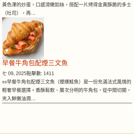
黃色澤的炒蛋，口感滑嫩如絲，搭配一片烤得金黃酥脆的多士
（吐司），再…
早餐牛角包配煙三文魚
七 09, 2025
點擊數: 1411
📜早餐牛角包配煙三文魚（煙燻鮭魚）是一份充滿法式風情的
輕奢早餐選擇。香酥鬆軟、層次分明的牛角包，從中間切開，
夾入鮮嫩油潤…