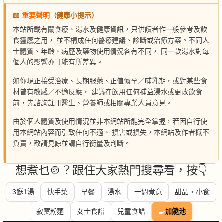
📖
重要聲明
（健康小提示）
本站所載有關食療、湯水及健康資訊，只供讀者作一般參考及飲
食靈感之用， 並不構成任何醫療建議、診斷或治療方案。不同人
士體質、年齡、病歷及藥物使用情況各有不同， 同一款湯水對每
個人的影響亦可能有所差異。
如你現正接受治療、長期服藥、正值懷孕／哺乳期，或對某些食
材曾有敏感／不適反應， 建議在飲用任何補益湯水或更改飲食
前，先諮詢註冊醫生、營養師或相關專業人員意見。
由於個人體質及使用情況並非本網站所能完全掌握，若因自行使
用本網站內容而引致任何不適、 損害或損失，本網站及作者概不
負責，敬請見諒並請自行衡量及判斷。
想煮乜🍲？跟住大家熱門搜尋看，按👇
3餸1湯
快手菜
早餐
湯水
一週煮意
甜品・小食
寂寞粉麵
女士食譜
兒童食譜
🍳
加餸池