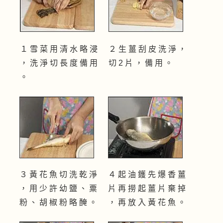
１ 雪 菜 用 清 水 略 浸
２ 生 薑 刮 皮 洗 淨 ，
， 洗 淨 切 長 度 備 用
切 2 片 ， 備 用 。
。
３ 黃 花 魚 切 洗 乾 淨
４ 起 油 鑊 先 爆 香 薑
， 用 少 許 幼 鹽 、 粟
片 再 撈 起 薑 片 棄 掉
粉 、 胡 椒 粉 略 醃 。
， 再 放 入 黃 花 魚 。