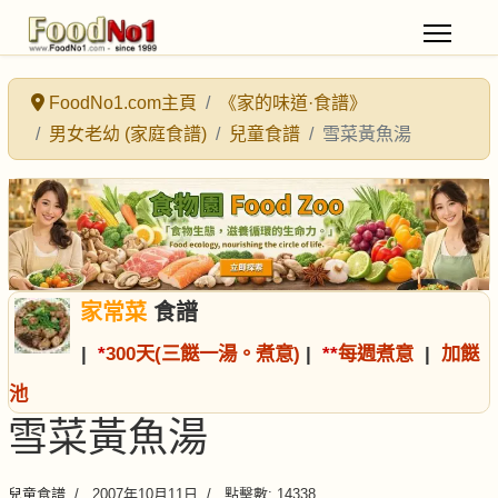
FoodNo1.com主頁
《家的味道·食譜》
男女老幼 (家庭食譜)
兒童食譜
雪菜黃魚湯
家常菜
食譜
|
*
300天(三餸一湯。煮意)
|
*
*
每週煮意
|
加餸
池
雪菜黃魚湯
兒童食譜
2007年10月11日
點擊數: 14338