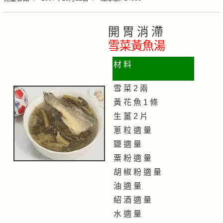
開 胃 消 滯
雪菜黃魚湯
材 料
雪 菜 2 兩
黃 花 魚 1 條
生 薑 2 片
蔥 粒 適 量
鹽 適 量
粟 粉 適 量
胡 椒 粉 適 量
油 適 量
紹 酒 適 量
水 適 量