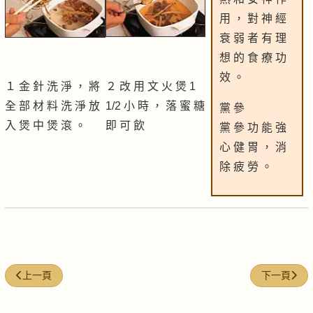
用 ， 對 神 經
衰 弱 者 有 理
想 的 食 療 功
效 。
１ 金 針 洗 淨 ， 將
２ 改 用 文 火 煲 1
全 部 材 料 洗 淨 放
1/2 小 時 ， 落 蜜 糖
黨 參
入 煲 中 煲 滾 。
即 可 飲
黨 參 功 能 強
心 健 胃 ， 消
除 疲 勞 。
上一篇文章: 滋陰潤肺燕窩湯
下一篇文章
上一頁
下一頁