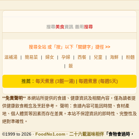
搜尋全站 或「按」以下「關鍵字」捷徑
>>
滋補湯
|
簡易菜
|
婦女
|
孕婦
|
西餐
|
兒童
|
海鮮
|
粉麵
|
飯
推薦：
每天煮意 (3餸一湯)
|
每週煮意 (每週5天)
**
免責聲明
** 本網站所提供的食譜、健康資訊及相關內容，僅為讀者提
供健康飲食概念及烹飪參考。 聲明：食譜內容可能因時間、食材產
地、個人體質等因素而存在差異。本站不保證資訊的即時性、完整性及
絕對準確性。
©1999 to 2026 ·
FoodNo1
.com · 二十六載滋味相伴
「食物會過時，