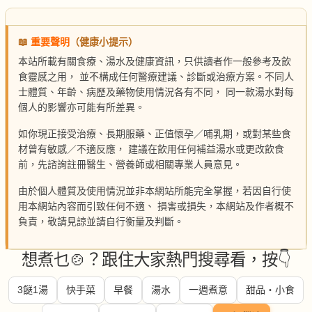
📖
重要聲明
（健康小提示）
本站所載有關食療、湯水及健康資訊，只供讀者作一般參考及飲
食靈感之用， 並不構成任何醫療建議、診斷或治療方案。不同人
士體質、年齡、病歷及藥物使用情況各有不同， 同一款湯水對每
個人的影響亦可能有所差異。
如你現正接受治療、長期服藥、正值懷孕／哺乳期，或對某些食
材曾有敏感／不適反應， 建議在飲用任何補益湯水或更改飲食
前，先諮詢註冊醫生、營養師或相關專業人員意見。
由於個人體質及使用情況並非本網站所能完全掌握，若因自行使
用本網站內容而引致任何不適、 損害或損失，本網站及作者概不
負責，敬請見諒並請自行衡量及判斷。
想煮乜🍲？跟住大家熱門搜尋看，按👇
3餸1湯
快手菜
早餐
湯水
一週煮意
甜品・小食