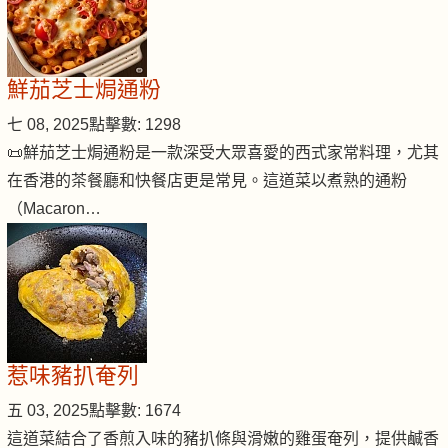
鮮茄芝士焗通粉
七 08, 2025
點擊數: 1298
📜鮮茄芝士焗通粉是一款深受大眾喜愛的西式家常料理，尤其
在香港的茶餐廳和快餐店更是常見。這道菜以煮熟的通粉
（Macaron…
惹味豬扒奄列
五 03, 2025
點擊數: 1674
這道菜結合了香煎入味的豬扒條與滑嫩的雞蛋奄列，提供鹹香