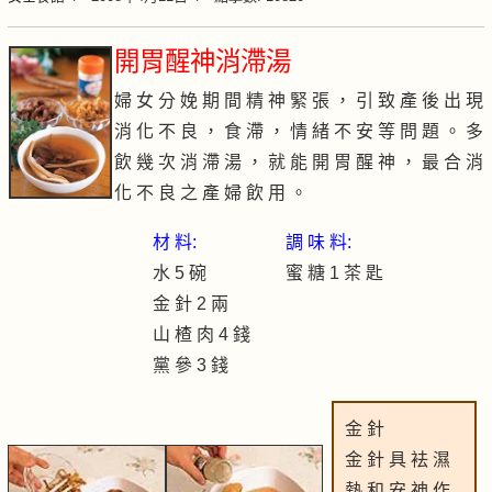
開胃醒神消滯湯
婦 女 分 娩 期 間 精 神 緊 張 ， 引 致 產 後 出 現
消 化 不 良 ， 食 滯 ， 情 緒 不 安 等 問 題 。 多
飲 幾 次 消 滯 湯 ， 就 能 開 胃 醒 神 ， 最 合 消
化 不 良 之 產 婦 飲 用 。
材 料:
調 味 料:
水 5 碗
蜜 糖 1 茶 匙
金 針 2 兩
山 楂 肉 4 錢
黨 參 3 錢
金 針
金 針 具 袪 濕
熱 和 安 神 作