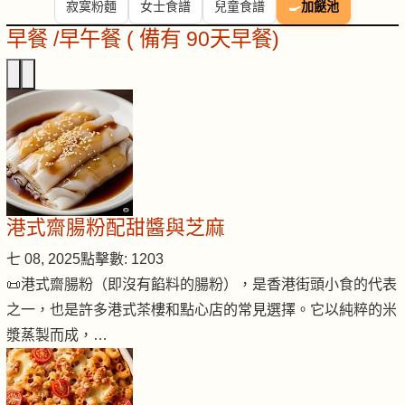
寂寞粉麵
女士食譜
兒童食譜
🍳
加餸池
早餐 /早午餐 ( 備有 90天早餐)
港式齋腸粉配甜醬與芝麻
七 08, 2025
點擊數: 1203
📜港式齋腸粉（即沒有餡料的腸粉），是香港街頭小食的代表
之一，也是許多港式茶樓和點心店的常見選擇。它以純粹的米
漿蒸製而成，…