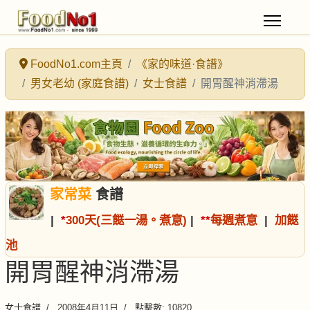
FoodNo1.com主頁
《家的味道·食譜》
男女老幼 (家庭食譜)
女士食譜
開胃醒神消滯湯
家常菜
食譜
|
*
300天(三餸一湯。煮意)
|
*
*
每週煮意
|
加餸
池
開胃醒神消滯湯
女士食譜
2008年4月11日
點擊數: 10820